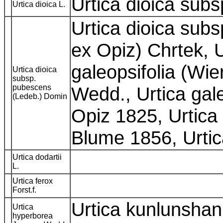
Urtica dioica subs
Urtica dioica L.
Urtica dioica subs
ex Opiz) Chrtek, U
galeopsifolia (Wie
Urtica dioica
subsp.
pubescens
Wedd., Urtica gale
(Ledeb.) Domin
Opiz 1825, Urtica 
Blume 1856, Urti
Urtica dodartii
L.
Urtica ferox
Forst.f.
Urtica kunlunshan
Urtica
hyperborea