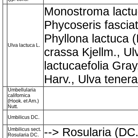
Monostroma lactuc
Phycoseris fasciat
Phyllona lactuca (
Ulva lactuca L.
crassa Kjellm., Ul
lactucaefolia Gray
Harv., Ulva tener
Umbellularia
californica
(Hook. et Arn.)
Nutt.
Umbilicus DC.
--> Rosularia (DC
Umbilicus sect.
Rosularia DC.