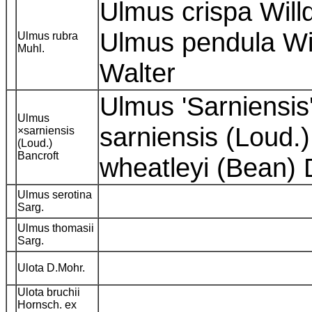
Ulmus crispa Willd
Ulmus pendula Wi
Ulmus rubra
Muhl.
Walter
Ulmus 'Sarniensis
Ulmus
sarniensis (Loud.
×sarniensis
(Loud.)
Bancroft
wheatleyi (Bean)
Ulmus serotina
Sarg.
Ulmus thomasii
Sarg.
Ulota D.Mohr.
Ulota bruchii
Hornsch. ex