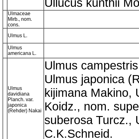
Ullucus kunthii M
Ulmaceae
Mirb., nom.
cons.
Ulmus L.
Ulmus
americana L.
Ulmus campestris 
Ulmus japonica (
Ulmus
kijimana Makino,
davidiana
Planch. var.
Koidz., nom. super
japonica
(Rehder) Nakai
suberosa Turcz., 
C.K.Schneid.