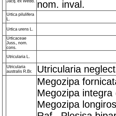
Jacq. ex Wedd.
nom. inval.
Urtica pilulifera
L.
Urtica urens L.
Urticaceae
Juss., nom.
cons.
Utricularia L.
Utricularia negle
Utricularia
australis R.Br.
Megozipa fornicat
Megozipa integra 
Megozipa longirost
Raf., Plesisa bipart