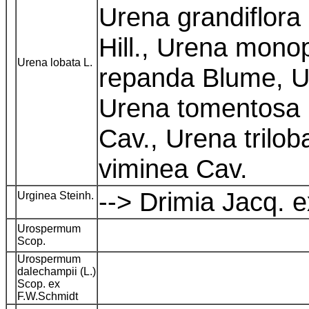
Urena grandiflora
Hill., Urena mono
Urena lobata L.
repanda Blume, Ur
Urena tomentosa 
Cav., Urena trilob
viminea Cav.
--> Drimia Jacq. e
Urginea Steinh.
Urospermum
Scop.
Urospermum
dalechampii (L.)
Scop. ex
F.W.Schmidt