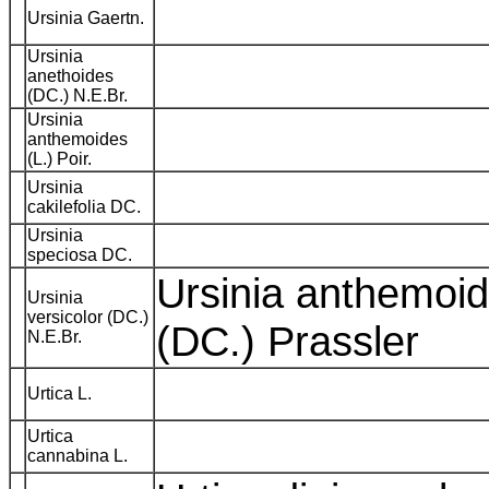
Ursinia Gaertn.
Ursinia
anethoides
(DC.) N.E.Br.
Ursinia
anthemoides
(L.) Poir.
Ursinia
cakilefolia DC.
Ursinia
speciosa DC.
Ursinia anthemoid
Ursinia
versicolor (DC.)
(DC.) Prassler
N.E.Br.
Urtica L.
Urtica
cannabina L.