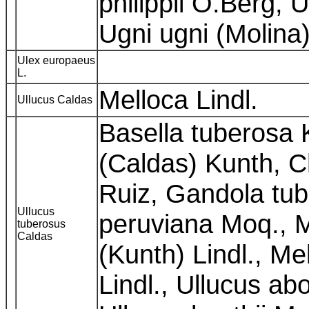
philippii O.Berg, 
Ugni ugni (Molina
Ulex europaeus
L.
Melloca Lindl.
Ullucus Caldas
Basella tuberosa 
(Caldas) Kunth, 
Ruiz, Gandola tu
Ullucus
peruviana Moq., M
tuberosus
Caldas
(Kunth) Lindl., Me
Lindl., Ullucus ab