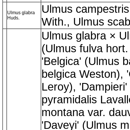
Ulmus campestris
Ulmus glabra
Huds.
With., Ulmus scab
Ulmus glabra × Ulm
(Ulmus fulva hort.
'Belgica' (Ulmus 
belgica Weston), 
Leroy), 'Dampieri
pyramidalis Laval
montana var. dauv
'Daveyi' (Ulmus m