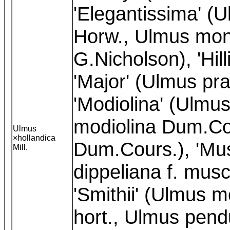
'Elegantissima' (
Horw., Ulmus mon
G.Nicholson), 'Hilli
'Major' (Ulmus pr
'Modiolina' (Ulmus
modiolina Dum.Co
Ulmus
×hollandica
Dum.Cours.), 'Mus
Mill.
dippeliana f. mus
'Smithii' (Ulmus m
hort., Ulmus pen