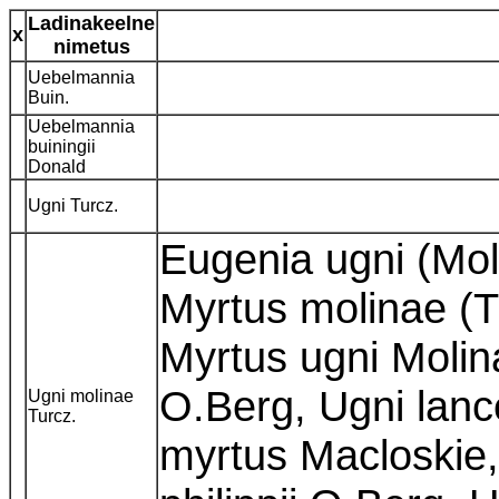
Ladinakeelne
x
nimetus
Uebelmannia
Buin.
Uebelmannia
buiningii
Donald
Ugni Turcz.
Eugenia ugni (Mol
Myrtus molinae (T
Myrtus ugni Molina
O.Berg, Ugni lanc
Ugni molinae
Turcz.
myrtus Macloskie, 