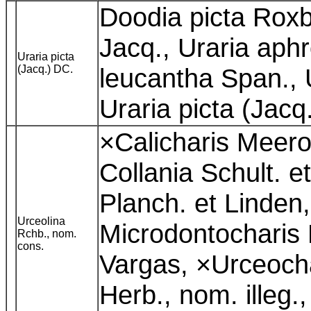
Doodia picta Rox
Jacq., Uraria aphr
Uraria picta
(Jacq.) DC.
leucantha Span., U
Uraria picta (Jac
×Calicharis Meero
Collania Schult. et
Planch. et Linden,
Urceolina
Microdontocharis 
Rchb., nom.
cons.
Vargas, ×Urceocha
Herb., nom. illeg.