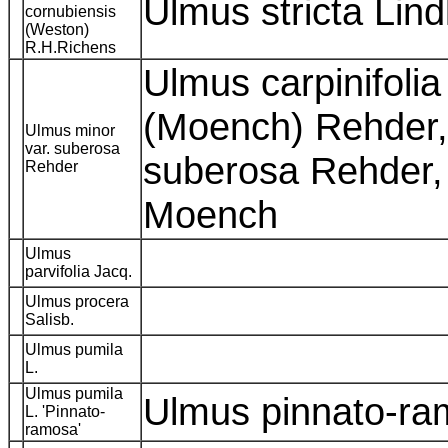
Ulmus stricta Lind
cornubiensis
(Weston)
R.H.Richens
Ulmus carpinifolia
(Moench) Rehder, 
Ulmus minor
var. suberosa
suberosa Rehder,
Rehder
Moench
Ulmus
parvifolia Jacq.
Ulmus procera
Salisb.
Ulmus pumila
L.
Ulmus pumila
Ulmus pinnato-r
L. 'Pinnato-
ramosa'