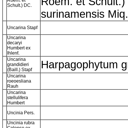
Roem. et Schult.)
Roem. et
Schult.) DC.
surinamensis Miq
Uncarina Stapf
Uncarina
decaryi
Humbert ex
Ihlenf.
Uncarina
Harpagophytum gra
grandidieri
(Baill.) Stapf
Uncarina
roeoesliana
Rauh
Uncarina
stellulifera
Humbert
Uncinia Pers.
Uncinia rubra
Colenso ex