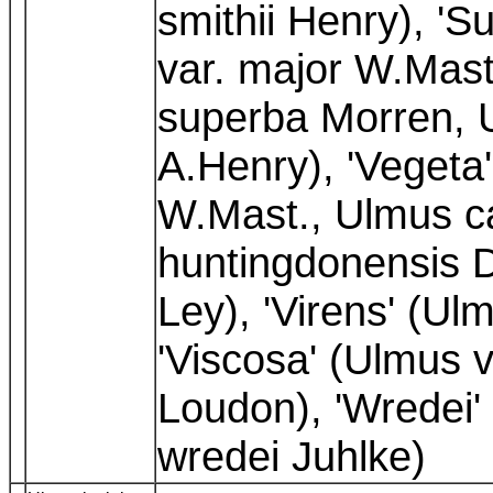
smithii Henry), '
var. major W.Mast
superba Morren, 
A.Henry), 'Vegeta
W.Mast., Ulmus ca
huntingdonensis 
Ley), 'Virens' (Ul
'Viscosa' (Ulmus v
Loudon), 'Wredei'
wredei Juhlke)