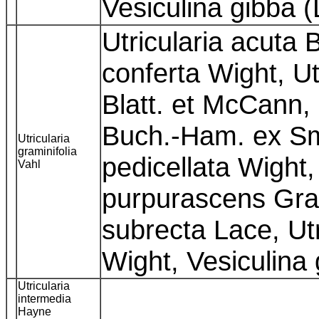
Vesiculina gibba (
Utricularia acuta B
conferta Wight, Ut
Blatt. et McCann, U
Buch.-Ham. ex Sm.
Utricularia
graminifolia
pedicellata Wight, 
Vahl
purpurascens Grah
subrecta Lace, Utr
Wight, Vesiculina 
Utricularia
intermedia
Hayne