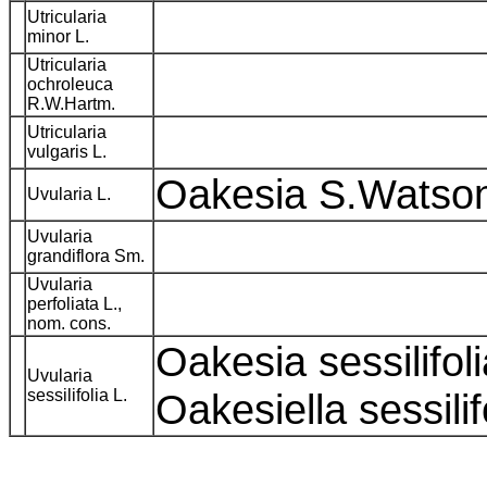
Utricularia
minor L.
Utricularia
ochroleuca
R.W.Hartm.
Utricularia
vulgaris L.
Oakesia S.Watson
Uvularia L.
Uvularia
grandiflora Sm.
Uvularia
perfoliata L.,
nom. cons.
Oakesia sessilifol
Uvularia
sessilifolia L.
Oakesiella sessilif