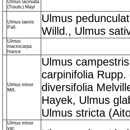
Ulmus laciniata
(Trautv.) Mayr
Ulmus pedunculat
Ulmus laevis
Pall.
Willd., Ulmus sati
Ulmus
macrocarpa
Hance
Ulmus campestris 
carpinifolia Rupp
diversifolia Melvi
Ulmus minor
Mill.
Hayek, Ulmus glab
Ulmus stricta (Ait
Ulmus minor
var.