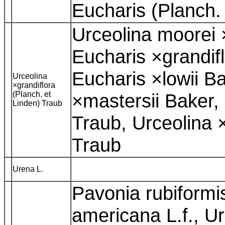
Eucharis (Planch.
Urceolina moorei 
Eucharis ×grandifl
Eucharis ×lowii B
Urceolina
×grandiflora
(Planch. et
×mastersii Baker, 
Linden) Traub
Traub, Urceolina 
Traub
Urena L.
Pavonia rubiformi
americana L.f., U