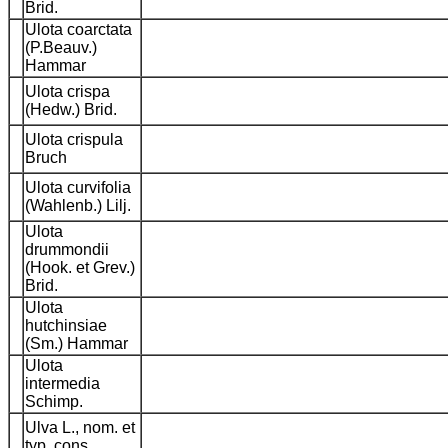
Brid.
Ulota coarctata
(P.Beauv.)
Hammar
Ulota crispa
(Hedw.) Brid.
Ulota crispula
Bruch
Ulota curvifolia
(Wahlenb.) Lilj.
Ulota
drummondii
(Hook. et Grev.)
Brid.
Ulota
hutchinsiae
(Sm.) Hammar
Ulota
intermedia
Schimp.
Ulva L., nom. et
typ. cons.