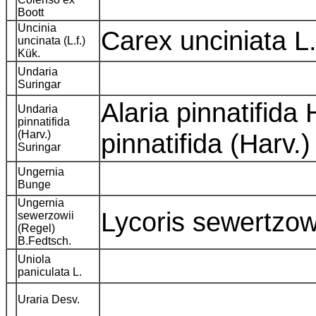
Boott
Uncinia
Carex unciniata L
uncinata (L.f.)
Kük.
Undaria
Suringar
Alaria pinnatifida 
Undaria
pinnatifida
(Harv.)
pinnatifida (Harv.)
Suringar
Ungernia
Bunge
Ungernia
Lycoris sewertzo
sewerzowii
(Regel)
B.Fedtsch.
Uniola
paniculata L.
Uraria Desv.