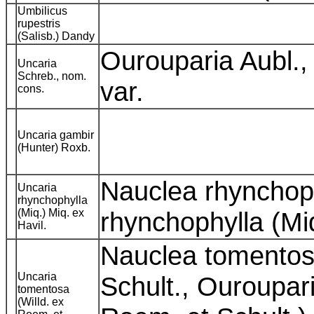
Umbilicus
rupestris
(Salisb.) Dandy
Ourouparia Aubl., 
Uncaria
Schreb., nom.
var.
cons.
Uncaria gambir
(Hunter) Roxb.
Nauclea rhynchoph
Uncaria
rhynchophylla
(Miq.) Miq. ex
rhynchophylla (M
Havil.
Nauclea tomentos
Uncaria
Schult., Ouroupar
tomentosa
(Willd. ex