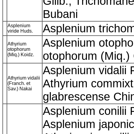
Gilib., Trichoman
Bubani
Asplenium trich
Asplenium
viride Huds.
Asplenium otopho
Athyrium
otophorum
otophorum (Miq.)
(Miq.) Koidz.
Asplenium vidalii 
Athyrium vidalii
Athyrium commixt
(Franch. et
Sav.) Nakai
glabrescense Ch
Asplenium conilii 
Asplenium japonic