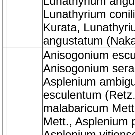
Lunathyrium angu
Lunathyrium conili
Kurata, Lunathyriu
angustatum (Naka
Anisogonium escul
Anisogonium sera
Asplenium ambig
esculentum (Retz.
malabaricum Mett.
Mett., Asplenium 
Asplenium vitiens