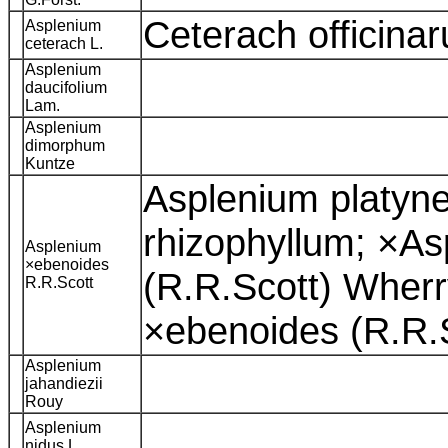
Ceterach officina
Asplenium
ceterach L.
Asplenium
daucifolium
Lam.
Asplenium
dimorphum
Kuntze
Asplenium platyn
rhizophyllum; ×A
Asplenium
×ebenoides
(R.R.Scott) Wher
R.R.Scott
×ebenoides (R.R.
Asplenium
jahandiezii
Rouy
Asplenium
nidus L.