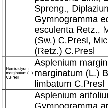
Spreng., Diplazium
Gymnogramma edul
esculenta Retz., 
(Sw.) C.Presl, Mi
(Retz.) C.Presl
Asplenium margin
Hemidictyum
marginatum (L.) 
marginatum (L.)
C.Presl
limbatum C.Pres
Asplenium arifoliu
Gymnogramma arif