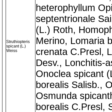
heterophyllum Op
septentrionale Sa
(L.) Roth, Homop
Merino, Lomaria b
Struthiopteris
spicant (L.)
crenata C.Presl, L
Weiss
Desv., Lonchitis-a
Onoclea spicant 
borealis Salisb.,
Osmunda spicanth
borealis C.Presl, 