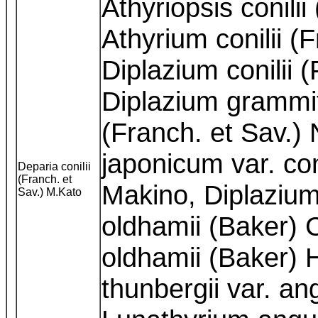
Athyriopsis conilii
Athyrium conilii (
Diplazium conilii 
Diplazium grammito
(Franch. et Sav.) 
japonicum var. coni
Deparia conilii
(Franch. et
Makino, Diplazium
Sav.) M.Kato
oldhamii (Baker) 
oldhamii (Baker) 
thunbergii var. a