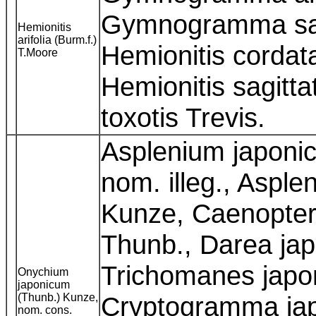
Gymnogramma sagi
Hemionitis
arifolia (Burm.f.)
Hemionitis cordat
T.Moore
Hemionitis sagitta
toxotis Trevis.
Asplenium japoni
nom. illeg., Aspl
Kunze, Caenopteri
Thunb., Darea jap
Trichomanes japo
Onychium
japonicum
(Thunb.) Kunze,
Cryptogramma japo
nom. cons.