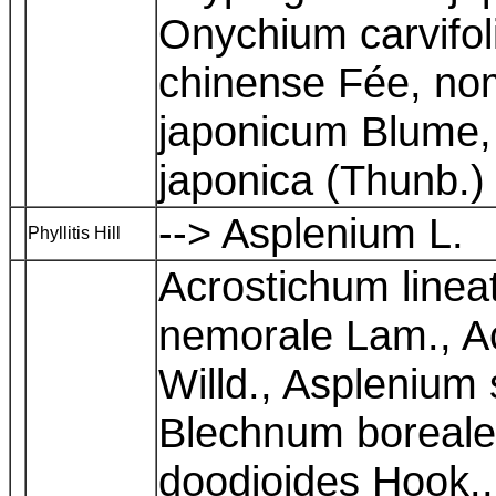
Onychium carvifo
chinense Fée, no
japonicum Blume, 
japonica (Thunb.)
--> Asplenium L.
Phyllitis Hill
Acrostichum linea
nemorale Lam., Ac
Willd., Asplenium 
Blechnum boreale
doodioides Hook.