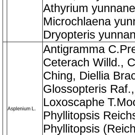
Athyrium yunnane
Microchlaena yunn
Dryopteris yunnan
Antigramma C.Pre
Ceterach Willd., 
Ching, Diellia Bra
Glossopteris Raf.
Loxoscaphe T.Moore
Asplenium L.
Phyllitopsis Reich
Phyllitopsis (Reic