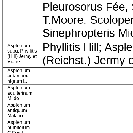
Pleurosorus Fée, 
T.Moore, Scolope
Sinephropteris Mi
Phyllitis Hill; Asp
Asplenium
subg. Phyllitis
(Hill) Jermy et
(Reichst.) Jermy 
Viane
Asplenium
adiantum-
nigrum L.
Asplenium
adulterinum
Milde
Asplenium
antiquum
Makino
Asplenium
bulbiferum
G.Forst.