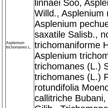
linnaei Soó, Asp
Willd., Asplenium
Asplenium pechuel
saxatile Salisb., 
trichomaniforme H
Asplenium
trichomanes L.
Asplenium trichom
trichomanes (L.) 
trichomanes (L.) Fa
rotundifolia Moen
callitriche Buban