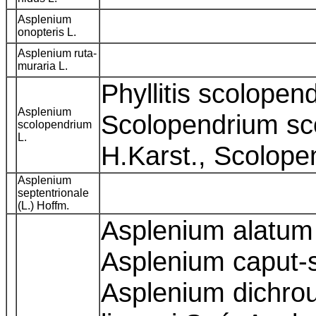
Asplenium
onopteris L.
Asplenium ruta-
muraria L.
Phyllitis scolope
Asplenium
Scolopendrium sc
scolopendrium
L.
H.Karst., Scolop
Asplenium
septentrionale
(L.) Hoffm.
Asplenium alatum 
Asplenium caput-s
Asplenium dichro