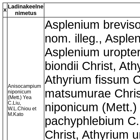
Ladinakeelne
x
nimetus
Asplenium breviso
nom. illeg., Asple
Asplenium uropter
biondii Christ, At
Athyrium fissum C
Anisocampium
matsumurae Chris
niponicum
(Mett.) Yea
C.Liu,
niponicum (Mett.)
W.L.Chiou et
M.Kato
pachyphlebium C.Ch
Christ, Athyrium u