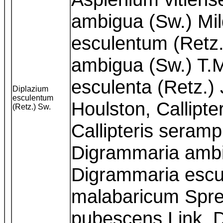
ambigua (Sw.) Mil
esculentum (Retz.)
ambigua (Sw.) T.M
esculenta (Retz.)
Diplazium
esculentum
Houlston, Callipte
(Retz.) Sw.
Callipteris seram
Digrammaria ambi
Digrammaria escu
malabaricum Spre
pubescens Link, 