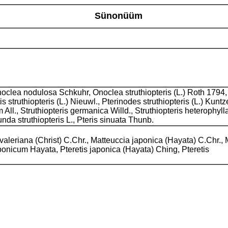
Sünonüüm
clea nodulosa Schkuhr, Onoclea struthiopteris (L.) Roth 1794, O
 struthiopteris (L.) Nieuwl., Pterinodes struthiopteris (L.) Kuntze
 All., Struthiopteris germanica Willd., Struthiopteris heterophyll
munda struthiopteris L., Pteris sinuata Thunb.
valeriana (Christ) C.Chr., Matteuccia japonica (Hayata) C.Chr., 
aponicum Hayata, Pteretis japonica (Hayata) Ching, Pteretis