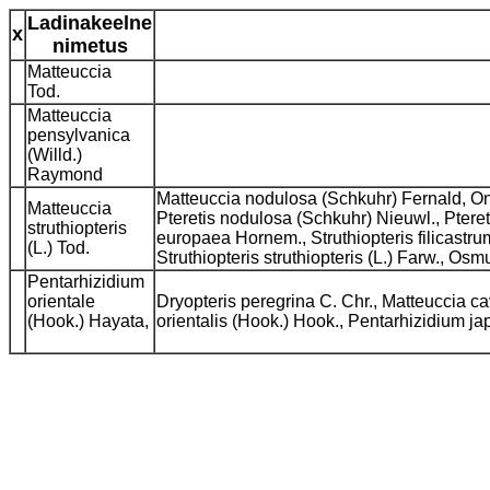
Ladinakeelne
x
nimetus
Matteuccia
Tod.
Matteuccia
pensylvanica
(Willd.)
Raymond
Matteuccia nodulosa (Schkuhr) Fernald, Ono
Matteuccia
Pteretis nodulosa (Schkuhr) Nieuwl., Pteretis
struthiopteris
europaea Hornem., Struthiopteris filicastrum
(L.) Tod.
Struthiopteris struthiopteris (L.) Farw., Os
Pentarhizidium
orientale
Dryopteris peregrina C. Chr., Matteuccia ca
(Hook.) Hayata,
orientalis (Hook.) Hook., Pentarhizidium j