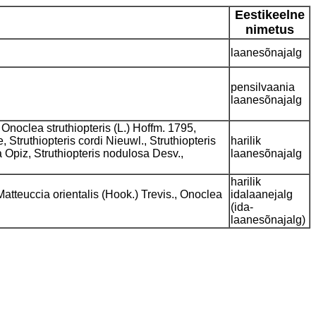
Eestikeelne
nimetus
laanesõnajalg
pensilvaania
laanesõnajalg
noclea struthiopteris (L.) Hoffm. 1795,
, Struthiopteris cordi Nieuwl., Struthiopteris
harilik
a Opiz, Struthiopteris nodulosa Desv.,
laanesõnajalg
harilik
Matteuccia orientalis (Hook.) Trevis., Onoclea
idalaanejalg
(ida-
laanesõnajalg)