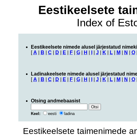
Eestikeelsete t
Index of Es
Eestikeelsete nimede alusel järjestatud nimeki
[
A
|
B
|
C
|
D
|
E
|
F
|
G
|
H
|
I
|
J
|
K
|
L
|
M
|
N
|
O
Ladinakeelsete nimede alusel järjestatud nime
[
A
|
B
|
C
|
D
|
E
|
F
|
G
|
H
|
I
|
J
|
K
|
L
|
M
|
N
|
O
Otsing andmebaasist
Keel:
eesti
ladina
Eestikeelsete taimenimede 