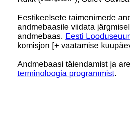
Eestikeelsete taimenimede an
andmebaasile viidata järgmisel
andmebaas.
Eesti Looduseuuri
komisjon [+ vaatamise kuupäev
Andmebaasi täiendamist ja ar
terminoloogia programmist
.