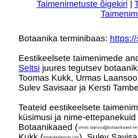
Taimenimetuste õigekiri
|
Taimenim
Botaanika terminibaas:
https:/
Eestikeelsete taimenimede a
Seltsi
juures tegutsev botaanik
Toomas Kukk, Urmas Laansoo, 
Sulev Savisaar ja Kersti Tambe
Teateid eestikeelsete taimeni
küsimusi ja nime-ettepanekuid
Botaanikaaed
(
Kukk
(
)
, Sulev Savis