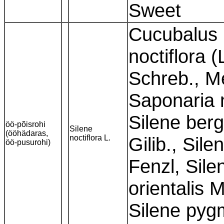
Sweet
Cucubalus n
noctiflora (
Schreb., Me
Saponaria 
Silene berg
öö-põisrohi
Silene
(ööhädaras,
noctiflora L.
Gilib., Sile
öö-pusurohi)
Fenzl, Sil
orientalis M
Silene pygm