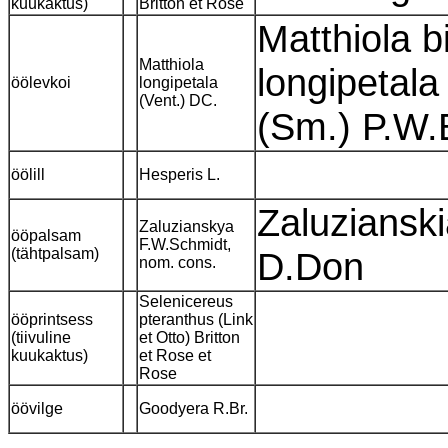
kuukaktus)
Britton et Rose
Matthiola b
Matthiola
longipetala
öölevkoi
longipetala
(Vent.) DC.
(Sm.) P.W.
öölill
Hesperis L.
Zaluzianski
Zaluzianskya
ööpalsam
F.W.Schmidt,
(tähtpalsam)
D.Don
nom. cons.
Selenicereus
ööprintsess
pteranthus (Link
(tiivuline
et Otto) Britton
kuukaktus)
et Rose et
Rose
öövilge
Goodyera R.Br.