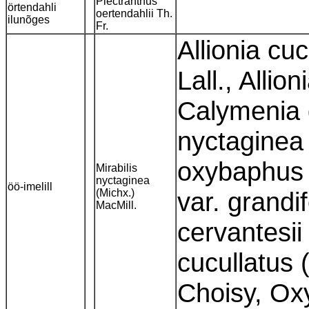
Plectranthus
örtendahli
oertendahlii Th.
ilunõges
Fr.
Allionia cu
Lall., Allio
Calymenia 
nyctaginea 
oxybaphus 
Mirabilis
nyctaginea
öö-imelill
(Michx.)
var. grandi
MacMill.
cervantesi
cucullatus 
Choisy, Ox