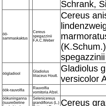
Schrank, S
Cereus ani
lindenzwei
Cereus
marmoratus 
öö-
spegazzinii
sammaskaktus
F.A.C.Weber
(K.Schum.)
spegazzini
Gladiolus g
Gladiolus
öögladiool
liliaceus Houtt.
versicolor
Rauvolfia
öök-rauvolfia
vomitoria Afzel.
öökuninganna
Selenicereus
Cereus gran
(suureõieline
grandiflorus (L.)