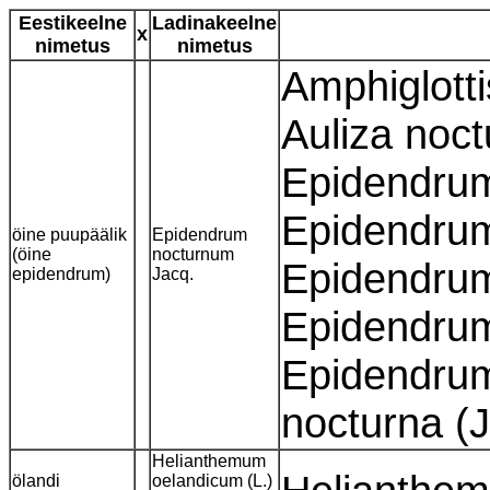
Eestikeelne
Ladinakeelne
x
nimetus
nimetus
Amphiglotti
Auliza noct
Epidendrum
Epidendrum
öine puupäälik
Epidendrum
(öine
nocturnum
Epidendrum 
epidendrum)
Jacq.
Epidendrum
Epidendrum
nocturna (
Helianthemum
ölandi
oelandicum (L.)