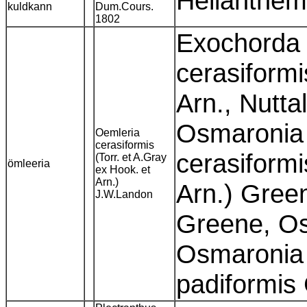
Helianthem
kuldkann
Dum.Cours.
1802
Exochorda d
cerasiformi
Arn., Nuttal
Osmaronia
Oemleria
cerasiformis
cerasiformi
(Torr. et A.Gray
ömleeria
ex Hook. et
Arn.)
Arn.) Gree
J.W.Landon
Greene, Os
Osmaronia
padiformis