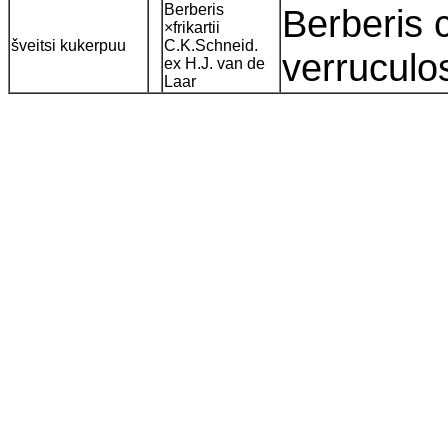
Berberis
Berberis 
×frikartii
šveitsi kukerpuu
C.K.Schneid.
verrucul
ex H.J. van de
Laar