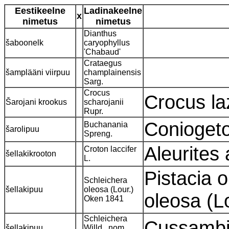
Eestikeelne
Ladinakeelne
x
nimetus
nimetus
Dianthus
šaboonelk
caryophyllus
'Chabaud'
Crataegus
šamplääni viirpuu
champlainensis
Sarg.
Crocus
Crocus laz
Šarojani krookus
scharojanii
Rupr.
Conioget
Buchanania
šarolipuu
Spreng.
Aleurites
Croton laccifer
šellakikrooton
L.
Pistacia 
Schleichera
šellakipuu
oleosa (Lour.)
oleosa (L
Oken 1841
Schleichera
Cussambi
šellakipuu
Willd., nom.