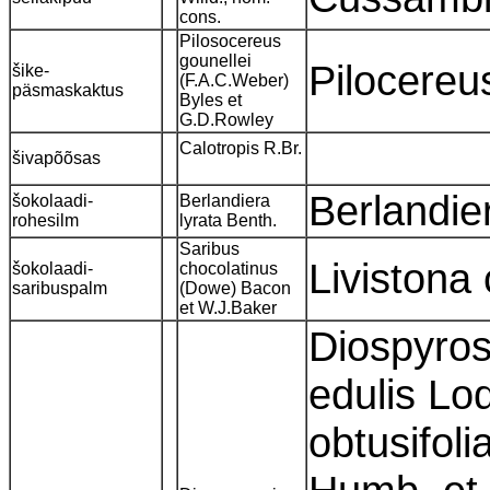
cons.
Pilosocereus
gounellei
Pilocereu
šike-
(F.A.C.Weber)
päsmaskaktus
Byles et
G.D.Rowley
Calotropis R.Br.
šivapõõsas
Berlandie
šokolaadi-
Berlandiera
rohesilm
lyrata Benth.
Saribus
Liviston
šokolaadi-
chocolatinus
saribuspalm
(Dowe) Bacon
et W.J.Baker
Diospyros
edulis Lo
obtusifoli