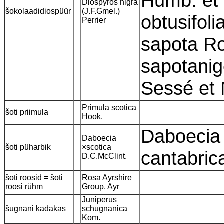
Humb. et 
Diospyros nigra
šokolaadidiospüür
(J.F.Gmel.)
obtusifoli
Perrier
sapota Ro
sapotanige
Sessé et 
Primula scotica
šoti priimula
Hook.
Daboecia 
Daboecia
šoti püharbik
×scotica
cantabri
D.C.McClint.
šoti roosid = šoti
Rosa Ayrshire
roosi rühm
Group, Ayr
Juniperus
šugnani kadakas
schugnanica
Kom.