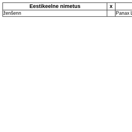
Eestikeelne nimetus
x
ženšenn
Panax 