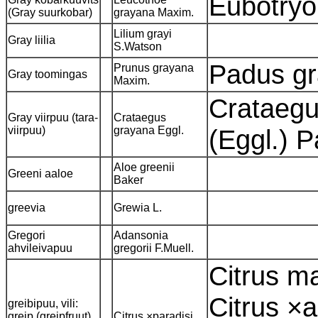
Eubotryo
(Gray suurkobar)
grayana Maxim.
Lilium grayi
Gray liilia
S.Watson
Padus g
Prunus grayana
Gray toomingas
Maxim.
Crataegus
Gray viirpuu (tara-
Crataegus
viirpuu)
grayana Eggl.
(Eggl.) 
Aloe greenii
Greeni aaloe
Baker
greevia
Grewia L.
Gregori
Adansonia
ahvileivapuu
gregorii F.Muell.
Citrus m
Citrus ×
greibipuu, vili:
greip (greipfruut),
Citrus ×paradisi