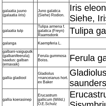
Iris eleo
galaatia juuno
Juno galatica
(galaatia iiris)
(Siehe) Rodion.
Siehe, Ir
Tulipa armena f.
Tulipa g
galaatia tulp
galatica (Freyn)
Raamsdonk
galanga
Kaempferia L.
galbani-vaiguputk
Ferula g
(galbanifeerula);
Ferula gummosa
saadus: galban
Boiss.
(emavaik)
Gladiolu
Gladiolus
gallia gladiool
×nanceianus hort.
saunders
ex Baker
Erucastru
Erucastrum
gallia koerasinep
gallicum (Willd.)
Sisymbri
O.E.Schulz