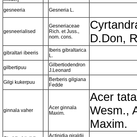
gesneeria
Gesneria L.
Cyrtandr
Gesneriaceae
gesneerialised
Rich. et Juss.,
D.Don, 
nom. cons.
Iberis gibraltarica
gibraltari ibeeris
L.
Gilbertiodendron
gilbertipuu
J.Leonard
Berberis gilgiana
Gilgi kukerpuu
Fedde
Acer tat
Wesm., A
Acer ginnala
ginnala vaher
Maxim.
Maxim.
Actinidia giraldii