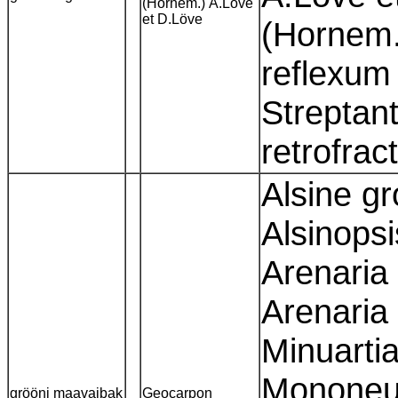
(Hornem.) Á.Löve
et D.Löve
(Hornem.
reflexum 
Streptant
retrofra
Alsine gr
Alsinopsi
Arenaria 
Arenaria
Minuartia
Mononeur
grööni maavaibak
Geocarpon