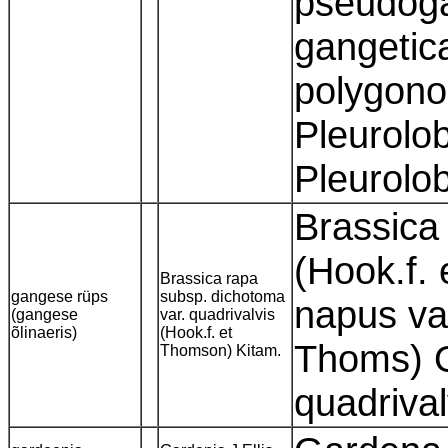
pseudoga
gangetic
polygono
Pleurolob
Pleurolo
Brassica 
(Hook.f.
Brassica rapa
gangese rüps
subsp. dichotoma
napus var
(gangese
var. quadrivalvis
õlinaeris)
(Hook.f. et
Thoms) O
Thomson) Kitam.
quadriva