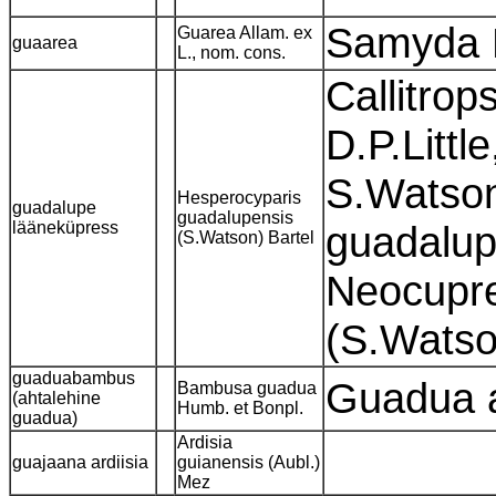
Samyda L
Guarea Allam. ex
guaarea
L., nom. cons.
Callitro
D.P.Litt
S.Watson
Hesperocyparis
guadalupe
guadalupensis
lääneküpress
guadalup
(S.Watson) Bartel
Neocupre
(S.Wats
guaduabambus
Guadua a
Bambusa guadua
(ahtalehine
Humb. et Bonpl.
guadua)
Ardisia
guajaana ardiisia
guianensis (Aubl.)
Mez