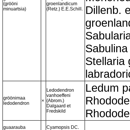
(grööni
groenlandicum
Dillenb. 
minuartsia)
(Retz.) E.E.Schill.
groenlan
Sabularia
Sabulina 
Stellaria
labrador
Ledum pa
Ledodendron
vanhoeffeni
Rhodode
gröönimaa
×
(Abrom.)
ledodendron
Dalgaard et
Rhodode
Fredskild
guaarauba
Cyamopsis DC.