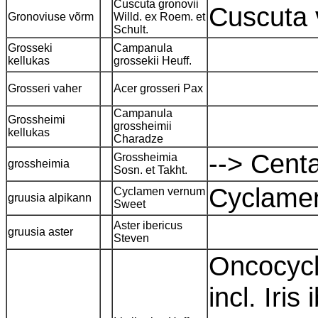
Cuscuta gronovii
Cuscuta 
Gronoviuse võrm
Willd. ex Roem. et
Schult.
Grosseki
Campanula
kellukas
grossekii Heuff.
Grosseri vaher
Acer grosseri Pax
Campanula
Grossheimi
grossheimii
kellukas
Charadze
--> Cent
Grossheimia
grossheimia
Sosn. et Takht.
Cyclamen
Cyclamen vernum
gruusia alpikann
Sweet
Aster ibericus
gruusia aster
Steven
Oncocycl
incl. Iri