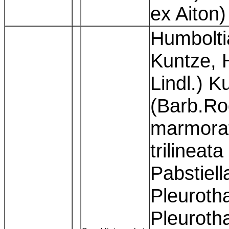
ex Aiton
Humboltia
Kuntze, 
Lindl.) K
(Barb.Ro
marmorat
trilineat
Pabstiell
Pleurotha
Pleuroth