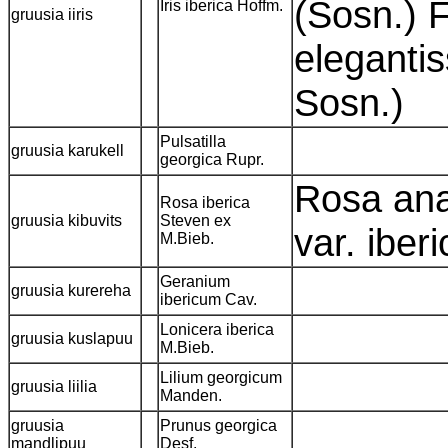
(Sosn.) F
Iris iberica Hoffm.
gruusia iiris
elegantis
Sosn.)
Pulsatilla
gruusia karukell
georgica Rupr.
Rosa ana
Rosa iberica
gruusia kibuvits
Steven ex
var. iber
M.Bieb.
Geranium
gruusia kurereha
ibericum Cav.
Lonicera iberica
gruusia kuslapuu
M.Bieb.
Lilium georgicum
gruusia liilia
Manden.
gruusia
Prunus georgica
mandlipuu
Desf.