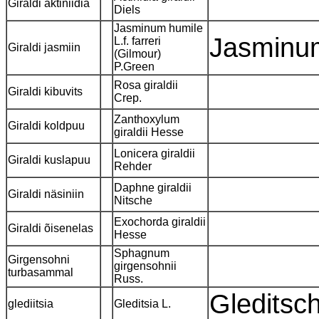
Giraldi aktiniidia
Diels
Jasminum humile
Jasminum
L.f. farreri
Giraldi jasmiin
(Gilmour)
P.Green
Rosa giraldii
Giraldi kibuvits
Crep.
Zanthoxylum
Giraldi koldpuu
giraldii Hesse
Lonicera giraldii
Giraldi kuslapuu
Rehder
Daphne giraldii
Giraldi näsiniin
Nitsche
Exochorda giraldii
Giraldi õisenelas
Hesse
Sphagnum
Girgensohni
girgensohnii
turbasammal
Russ.
Gleditsc
glediitsia
Gleditsia L.