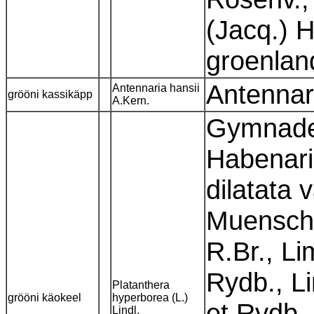
(Jacq.) 
groenlan
Antennar
Antennaria hansii
grööni kassikäpp
A.Kern.
Gymnaden
Habenari
dilatata 
Muensche
R.Br., L
Rydb., L
Platanthera
grööni käokeel
hyperborea (L.)
et Rydb.
Lindl.