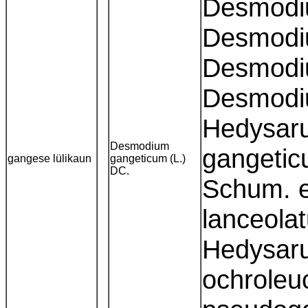
Desmodiu
Desmodiu
Desmodiu
Desmodiu
Hedysaru
Desmodium
gangetic
gangese lülikaun
gangeticum (L.)
DC.
Schum. e
lanceola
Hedysar
ochrole