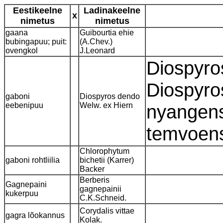
Eestikeelne
Ladinakeelne
x
nimetus
nimetus
gaana
Guibourtia ehie
bubingapuu; puit:
(A.Chev.)
ovengkol
J.Leonard
Diospyro
Diospyro
gaboni
Diospyros dendo
eebenipuu
Welw. ex Hiern
nyangens
temvoens
Chlorophytum
gaboni rohtliilia
bichetii (Karrer)
Backer
Berberis
Gagnepaini
gagnepainii
kukerpuu
C.K.Schneid.
Corydalis vittae
gagra lõokannus
Kolak.