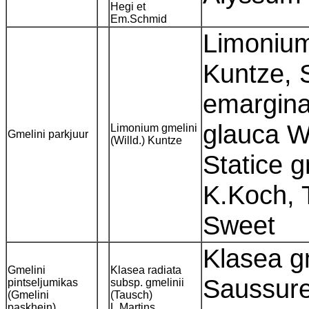
Hegi et
Em.Schmid
Limoniu
Kuntze, S
emarginat
glauca Wi
Limonium gmelini
Gmelini parkjuur
(Willd.) Kuntze
Statice g
K.Koch, 
Sweet
Klasea gm
Gmelini
Klasea radiata
Saussure
pintseljumikas
subsp. gmelinii
(Gmelini
(Tausch)
paskhein)
L.Martins