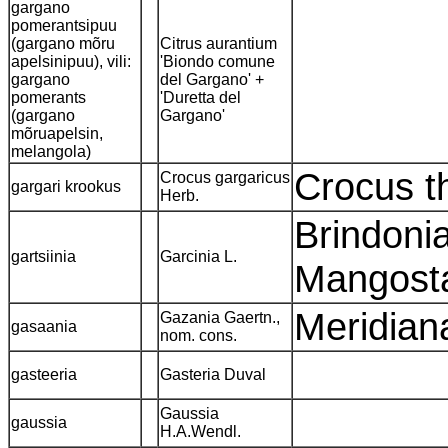
gargano
pomerantsipuu
(gargano mõru
Citrus aurantium
apelsinipuu), vili:
'Biondo comune
gargano
del Gargano' +
pomerants
'Duretta del
(gargano
Gargano'
mõruapelsin,
melangola)
Crocus t
Crocus gargaricus
gargari krookus
Herb.
Brindoni
gartsiinia
Garcinia L.
Mangosta
Meridiana
Gazania Gaertn.,
gasaania
nom. cons.
gasteeria
Gasteria Duval
Gaussia
gaussia
H.A.Wendl.