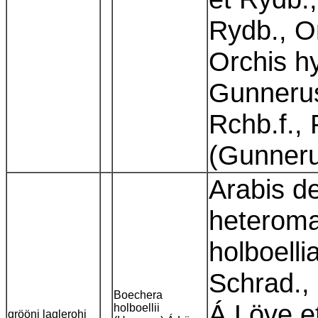
Rydb., O
Orchis hy
Gunnerus
Rchb.f., 
(Gunneru
Arabis de
heteroma
holboellia
Schrad.,
Boechera
Á.Löve e
holboellii
grööni laglerohi