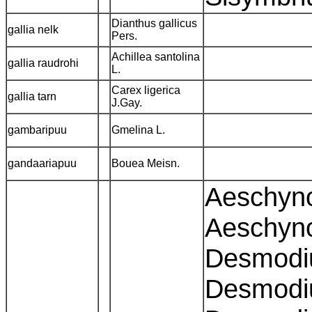
Dianthus gallicus
gallia nelk
Pers.
Achillea santolina
gallia raudrohi
L.
Carex ligerica
gallia tarn
J.Gay.
gambaripuu
Gmelina L.
gandaariapuu
Bouea Meisn.
Aeschyno
Aeschyno
Desmodiu
Desmodiu