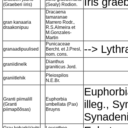
Iris gra
(Graeberi iiris)
(Sealy) Rodion.
Dracaena
tamaranae
gran kanaaria
Marrero Rodr.,
draakonipuu
R.S.Almeira et
M.Gonzales-
Martin
Punicaceae
--> Lyth
granaadipuulised
Bercht. et J.Presl,
nom. cons.
Dianthus
graniidinelk
graniticus Jord.
Pleiospilos
graniitlehik
N.E.Br.
Euphorbi
Granti piimalill
Euphorbia
illeg., S
(Granti
umbellata (Pax)
piimapõõsas)
Bruyns
Synaden
Gray kobarküüvits
Leucothoe