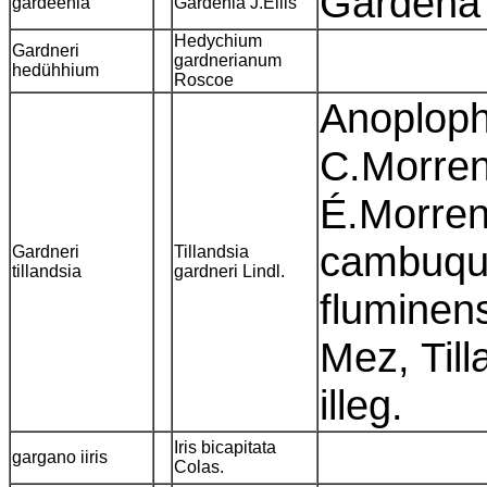
Gardena 
gardeenia
Gardenia J.Ellis
Hedychium
Gardneri
gardnerianum
hedühhium
Roscoe
Anoploph
C.Morren
É.Morren
cambuquir
Gardneri
Tillandsia
tillandsia
gardneri Lindl.
fluminens
Mez, Till
illeg.
Iris bicapitata
gargano iiris
Colas.