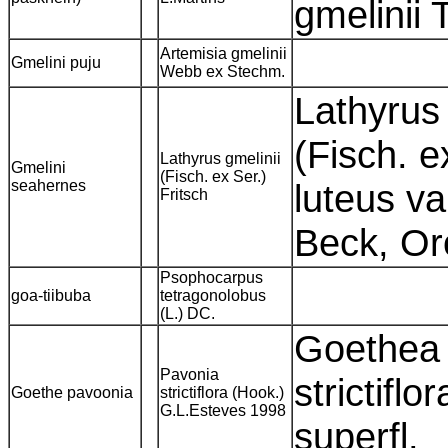
gmelinii
Artemisia gmelinii
Gmelini puju
Webb ex Stechm.
Lathyrus 
(Fisch. e
Lathyrus gmelinii
Gmelini
(Fisch. ex Ser.)
seahernes
luteus va
Fritsch
Beck, Or
Psophocarpus
goa-tiibuba
tetragonolobus
(L.) DC.
Goethea s
Pavonia
strictifl
Goethe pavoonia
strictiflora (Hook.)
G.L.Esteves 1998
superfl.