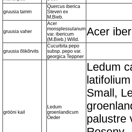
Quercus iberica
gruusia tamm
Steven ex
M.Bieb.
Acer
Acer ibe
monsplessulanum
gruusia vaher
var. ibericum
(M.Bieb.) Willd.
Cucurbita pepo
gruusia õlikõrvits
subsp. pepo var.
georgica Teppner
Ledum c
latifoliu
Small, L
groenlan
Ledum
grööni kail
groenlandicum
palustre
Oeder
Rosenv., 