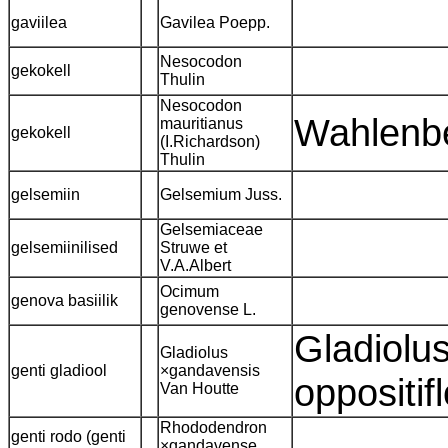
gaviilea
Gavilea Poepp.
Nesocodon
gekokell
Thulin
Nesocodon
Wahlenbe
mauritianus
gekokell
(I.Richardson)
Thulin
gelsemiin
Gelsemium Juss.
Gelsemiaceae
gelsemiinilised
Struwe et
V.A.Albert
Ocimum
genova basiilik
genovense L.
Gladiolus
Gladiolus
genti gladiool
×gandavensis
oppositif
Van Houtte
Rhododendron
genti rodo (genti
×gandavense