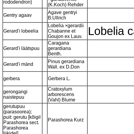
rododendron)
(K.Koch) Rehder
Agave gentryi
Gentry agaav
B.Ullrich
Lobelia ×gerardii
Lobelia c
Gerard'i lobeelia
Chabanne et
Goujon ex Lauv.
Caragana
Gerard'i läätspuu
gerardiana
Benth.
Pinus gerardiana
Gerard'i mänd
Wall. ex D.Don
gerbera
Gerbera L.
Cratoxylum
gerongangi
arborescens
naistepuu
(Vahl) Blume
gerutupuu
(parasoorea);
puit: gerutu [kõigil
Parashorea Kurz
Parashorea sect.
Parashorea
liikidel]