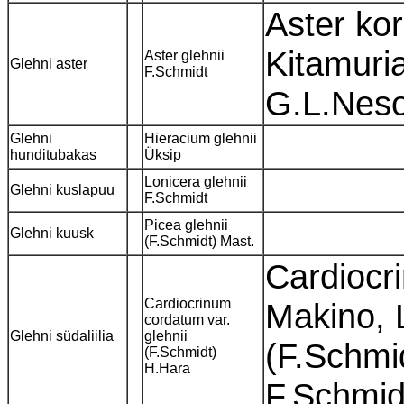
Aster kor
Kitamuria
Aster glehnii
Glehni aster
F.Schmidt
G.L.Ne
Glehni
Hieracium glehnii
hunditubakas
Üksip
Lonicera glehnii
Glehni kuslapuu
F.Schmidt
Picea glehnii
Glehni kuusk
(F.Schmidt) Mast.
Cardiocr
Cardiocrinum
Makino, L
cordatum var.
Glehni südaliilia
glehnii
(F.Schmi
(F.Schmidt)
H.Hara
F.Schmi