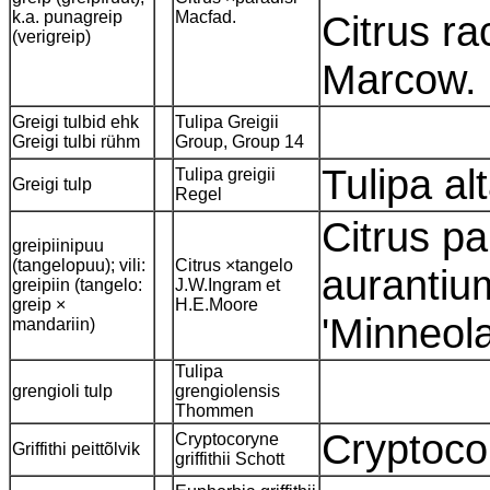
k.a. punagreip
Macfad.
Citrus ra
(verigreip)
Marcow.
Greigi tulbid ehk
Tulipa Greigii
Greigi tulbi rühm
Group, Group 14
Tulipa al
Tulipa greigii
Greigi tulp
Regel
Citrus pa
greipiinipuu
(tangelopuu); vili:
Citrus ×tangelo
aurantiu
greipiin (tangelo:
J.W.Ingram et
greip ×
H.E.Moore
'Minneola
mandariin)
Tulipa
grengioli tulp
grengiolensis
Thommen
Cryptoco
Cryptocoryne
Griffithi peittõlvik
griffithii Schott