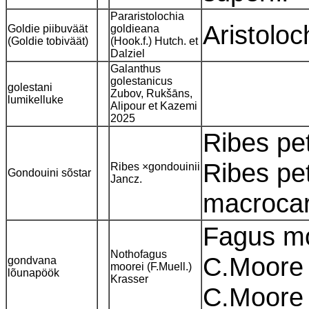
Pararistolochia
Aristoloc
Goldie piibuväät
goldieana
(Goldie tobiväät)
(Hook.f.) Hutch. et
Dalziel
Galanthus
golestanicus
golestani
Zubov, Rukšāns,
lumikelluke
Alipour et Kazemi
2025
Ribes pe
Ribes pe
Ribes ×gondouinii
Gondouini sõstar
Jancz.
macroc
Fagus mo
Nothofagus
C.Moore 
gondvana
moorei (F.Muell.)
lõunapöök
Krasser
C.Moor