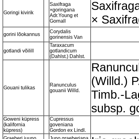
Saxifraga
Saxifraga
×goringana
Goringi kivirik
Adr.Young et
× Saxifra
Gornall
Corydalis
gorini lõokannus
gorinensis Van
Taraxacum
gotlandi võilill
gotlandicum
(Dahlst.) Dahlst.
Ranuncul
(Willd.) 
Ranunculus
Gouani tulikas
gouanii Willd.
Timb.-La
subsp. go
Goweni küpress
Cupressus
(kalifornia
goveniana
küpress)
Gordon ex Lindl.
Graeberi juuno
Juno graeberiana