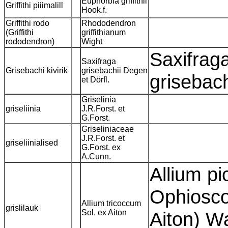
Euphorbia griffithii
Griffithi piiimalill
Hook.f.
Griffithi rodo
Rhododendron
(Griffithi
griffithianum
rododendron)
Wight
Saxifraga
Saxifraga
Grisebachi kivirik
grisebachii Degen
grisebac
et Dörfl.
Griselinia
griseliinia
J.R.Forst. et
G.Forst.
Griseliniaceae
J.R.Forst. et
griseliinialised
G.Forst. ex
A.Cunn.
Allium p
Ophiosco
Allium tricoccum
grislilauk
Sol. ex Aiton
Aiton) Wa