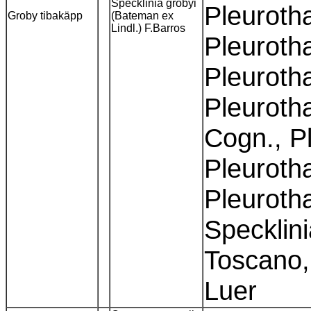
Specklinia grobyi
Pleurotha
Groby tibakäpp
(Bateman ex
Lindl.) F.Barros
Pleurotha
Pleurotha
Pleuroth
Cogn., Pl
Pleurotha
Pleurotha
Specklini
Toscano,
Luer