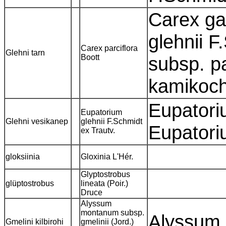
Carex ga
glehnii F
Carex parciflora
Glehni tarn
Boott
subsp. pa
kamikoc
Eupatori
Eupatorium
Glehni vesikanep
glehnii F.Schmidt
Eupatori
ex Trautv.
gloksiinia
Gloxinia L'Hér.
Glyptostrobus
glüptostrobus
lineata (Poir.)
Druce
Alyssum
montanum subsp.
Alyssum 
Gmelini kilbirohi
gmelinii (Jord.)