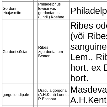
Philadelphus
Philadel
Gordoni
lewisii var.
ebajasmiin
gordonianus
(Lindl.) Koehne
Ribes od
(või Rib
sanguine
Ribes
Gordoni sõstar
×gordonianum
Lem., Ri
Beaton
hort. ex
hort.
Masdeval
Dracula gorgona
gorgo tondipale
(A.H.Kent) Luer et
A.H.Ken
R.Escobar