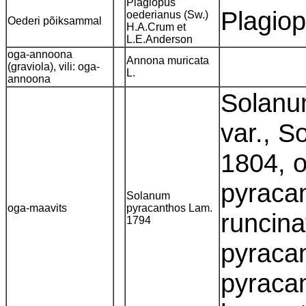
Plagiopus
Plagiop
oederianus (Sw.)
Oederi põiksammal
H.A.Crum et
L.E.Anderson
oga-annoona
Annona muricata
(graviola), vili: oga-
L.
annoona
Solanu
var., 
1804, o
pyraca
Solanum
oga-maavits
pyracanthos Lam.
runcin
1794
pyraca
pyraca