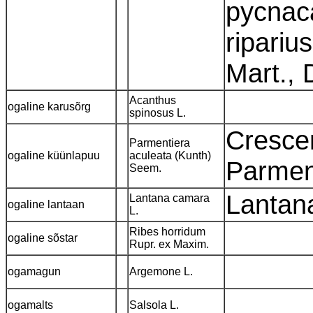
pycnac
ripari
Mart.,
Acanthus
ogaline karusõrg
spinosus L.
Crescen
Parmentiera
ogaline küünlapuu
aculeata (Kunth)
Parmen
Seem.
Lantan
Lantana camara
ogaline lantaan
L.
Ribes horridum
ogaline sõstar
Rupr. ex Maxim.
ogamagun
Argemone L.
ogamalts
Salsola L.