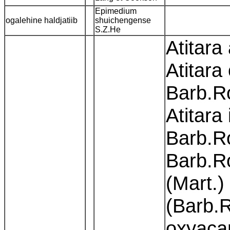
Epimedium
ogalehine haldjatiib
shuichengense
S.Z.He
Atitara
Atitara
Barb.Ro
Atitara
Barb.Ro
Barb.Ro
(Mart.)
(Barb.R
oxyacan