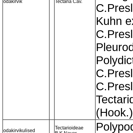
odakirvik
Tectaria Cav.
C.Presl
Kuhn ex
C.Presl
Pleurod
Polydi
C.Presl
C.Presl
Tectari
(Hook.
Polypo
Tectarioideae
odakirvikulised