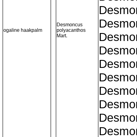
Desmon
Desmon
Desmoncus
ogaline haakpalm
polyacanthos
Desmon
Mart.
Desmon
Desmon
Desmonc
Desmon
Desmon
Desmon
Desmon