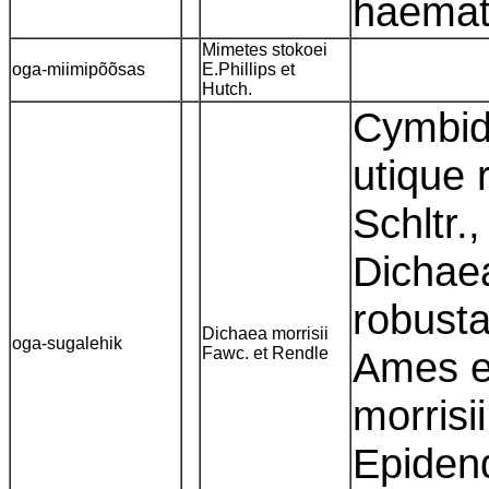
haema
Mimetes stokoei
oga-miimipõõsas
E.Phillips et
Hutch.
Cymbid
utique 
Schltr.
Dichaea
robusta
Dichaea morrisii
oga-sugalehik
Fawc. et Rendle
Ames e
morrisi
Epidend