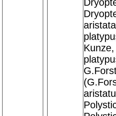
Dryopte
Dryopte
aristat
platypu
Kunze,
platypu
G.Forst
(G.Fors
aristat
Polysti