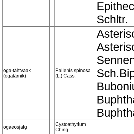
Epithec
Schltr.
Asteris
Asteris
Sennen,
Sch.Bi
oga-tähtvaak
Pallenis spinosa
(ogatärnik)
(L.) Cass.
Buboniu
Buphth
Buphth
Cystoathyrium
ogaeosjalg
Ching