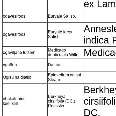
ex Lam.
ogavesiroos
Euryale Salisb.
Annesl
Euryale ferox
ogavesiroos
Salisb.
indica 
Medica
Medicago
ogaviljane lutsern
denticulata Willd.
ogaõun
Datura L.
Epimedium ogisui
Ogisu haldjatiib
Stearn
Berkhey
Berkheya
cirsiifo
ohakalehine
cirsiifolia (DC.)
keeliklill
Roessler
DC.