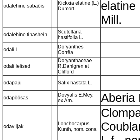
elatine 
Kickxia elatine (L.)
odalehine sabaõis
Dumort.
Mill.
Scutellaria
odalehine tihashein
hastifolia L.
Doryanthes
odalill
Corrêa
Doryanthaceae
odalillelised
R.Dahlgren et
Clifford
odapaju
Salix hastata L.
Aberia 
Dovyalis E.Mey.
odapõõsas
ex Arn.
Clompan
Coublan
Lonchocarpus
odaviljak
Kunth, nom. cons.