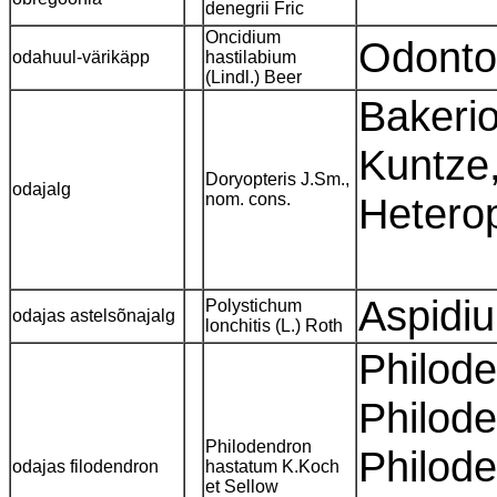
denegrii Fric
Oncidium
Odonto
odahuul-värikäpp
hastilabium
(Lindl.) Beer
Bakerio
Kuntze,
Doryopteris J.Sm.,
odajalg
nom. cons.
Heterop
Aspidiu
Polystichum
odajas astelsõnajalg
lonchitis (L.) Roth
Philode
Philod
Philodendron
Philode
odajas filodendron
hastatum K.Koch
et Sellow