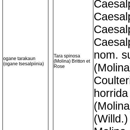
Caesalp
Caesalp
Caesalp
Caesalp
nom. su
Tara spinosa
ogane tarakaun
(Molina) Britton et
(ogane tsesalpiinia)
(Molin
Rose
Coulter
horrida
(Molina
(Willd.