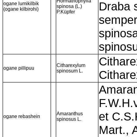
Hormathophylla
Draba s
ogane lumikilbik
spinosa (L.)
(ogane kilbirohi)
P.Küpfer
semperf
spinosa
spinosu
Cithare
Citharexylum
ogane pillipuu
spinosum L.
Cithar
Amaran
F.W.H.
et C.S
Amaranthus
ogane rebashein
spinosus L.
Mart., 