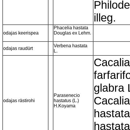
Philode
illeg.
Phacelia hastata
odajas keerispea
Douglas ex Lehm.
Verbena hastata
odajas raudürt
L.
Cacalia
farfari
glabra 
Parasenecio
Cacalia
odajas rästirohi
hastatus (L.)
H.Koyama
hastata
hastata