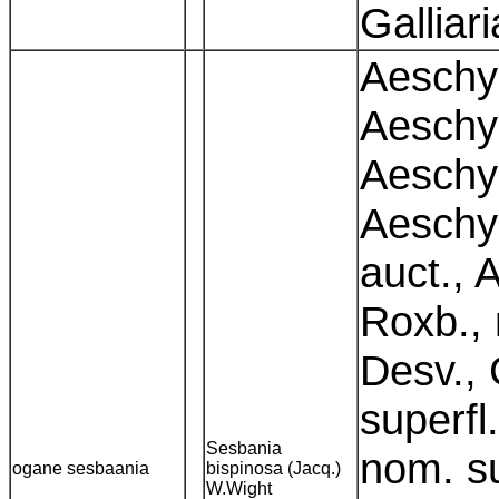
Galliar
Aeschy
Aeschy
Aeschy
Aeschy
auct.,
Roxb., 
Desv., 
superfl
Sesbania
nom. su
ogane sesbaania
bispinosa (Jacq.)
W.Wight