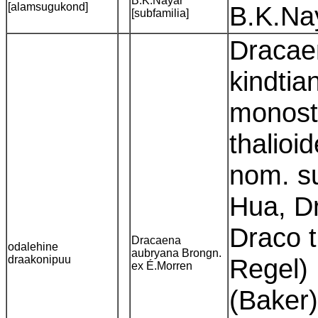
B.K.Nayar
[alamsugukond]
B.K.Na
[subfamilia]
Dracae
kindtia
monost
thalioi
nom. su
Hua, Dr
Draco 
Dracaena
odalehine
aubryana Brongn.
draakonipuu
Regel) 
ex É.Morren
(Baker)