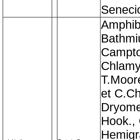
Senecio
Amphibl
Bathmi
Campto
Chlamy
T.Moore
et C.Ch
Dryome
Hook.,
Hemigr