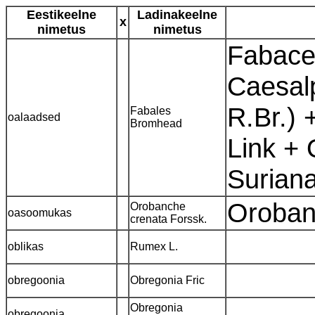
Eestikeelne
Ladinakeelne
x
nimetus
nimetus
Fabaceae
Caesal
R.Br.) 
Fabales
oalaadsed
Bromhead
Link + 
Surian
Oroban
Orobanche
oasoomukas
crenata Forssk.
oblikas
Rumex L.
obregoonia
Obregonia Fric
Obregonia
obregoonia