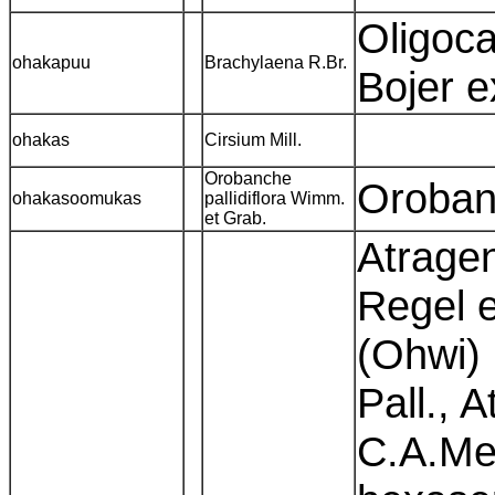
Oligoc
ohakapuu
Brachylaena R.Br.
Bojer 
ohakas
Cirsium Mill.
Orobanche
Orobanc
ohakasoomukas
pallidiflora Wimm.
et Grab.
Atragen
Regel e
(Ohwi) 
Pall., 
C.A.Mey