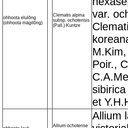
hexasep
var. oc
Clematis alpina
ohhoota elulõng
subsp. ochotensis
(ohhoota mägilõng)
Clemati
(Pall.) Kuntze
koreana
M.Kim, 
Poir., 
C.A.Me
sibirica
et Y.H
Allium 
Allium ochotense