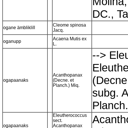
Molina,
DC., Ta
Cleome spinosa
ogane ämbliklill
Jacq.
Acaena Mutis ex
oganupp
L.
--> El
Eleuth
Acanthopanax
(Decne.
ogapaanaks
(Decne. et
Planch.) Miq.
subg. 
Planch
Eleutherococcus
Acanth
sect.
ogapaanaks
Acanthopanax