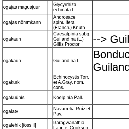
Glycyrrhiza
ogajas magusjuur
echinata L.
Androsace
ogajas nõmmkann
spinulifera
(Franch.) Knuth
Caesalpinia subg.
--> Gui
ogakaun
Guilandina (L.)
Gillis Proctor
Bonduc
ogakaun
Guilandina L.
Guiland
Echinocystis Torr.
ogakurk
et A.Gray, nom.
cons.
ogaküünis
Koelpinia Pall.
Navarretia Ruíz et
ogalatv
Pav.
Baragwanathia
ogalehik [fossiil]
Lang et Cookson