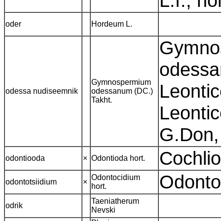
L.f., n
oder
Hordeum L.
Gymnos
odessa
Gymnospermium
Leontic
odessa nudiseemnik
odessanum (DC.)
Takht.
Leontic
G.Don,
Cochli
odontiooda
×
Odontioda hort.
Odonto
Odontocidium
odontotsiidium
×
hort.
Taeniatherum
odrik
Nevski