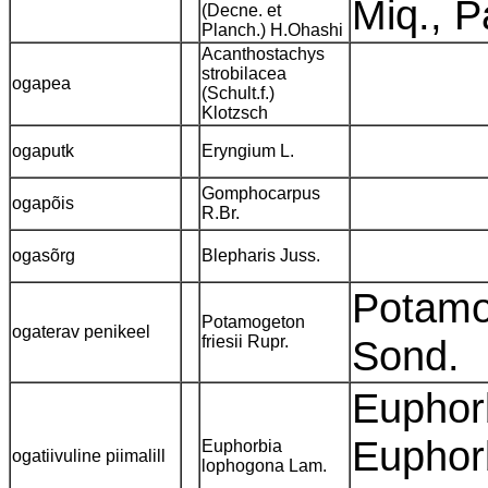
Miq., 
(Decne. et
Planch.) H.Ohashi
Acanthostachys
strobilacea
ogapea
(Schult.f.)
Klotzsch
ogaputk
Eryngium L.
Gomphocarpus
ogapõis
R.Br.
ogasõrg
Blepharis Juss.
Potamo
Potamogeton
ogaterav penikeel
friesii Rupr.
Sond.
Euphorb
Euphor
Euphorbia
ogatiivuline piimalill
lophogona Lam.