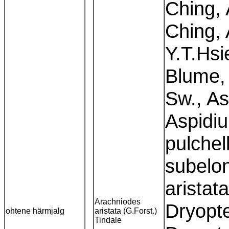
Ching,
Ching, 
Y.T.Hs
Blume, 
Sw., As
Aspidi
pulche
subelo
aristat
Arachniodes
Dryopte
ohtene härmjalg
aristata (G.Forst.)
Tindale