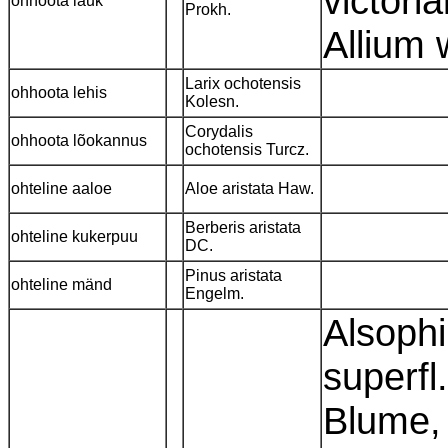
victori
ohhoota lauk
Prokh.
Allium
Larix ochotensis
ohhoota lehis
Kolesn.
Corydalis
ohhoota lõokannus
ochotensis Turcz.
ohteline aaloe
Aloe aristata Haw.
Berberis aristata
ohteline kukerpuu
DC.
Pinus aristata
ohteline mänd
Engelm.
Alsophil
superfl
Blume,