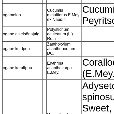
Cucumi
Cucumis
ogamelon
metuliferus E.Mey.
Peyrit
ex Naudin
Polystichum
ogane astelsõnajalg
aculeatum (L.)
Roth
Zanthoxylum
ogane koldpuu
acanthopodium
DC.
Corall
Erythrina
ogane korallpuu
acanthocarpa
(E.Mey
E.Mey.
Adyset
spinosu
Sweet, 