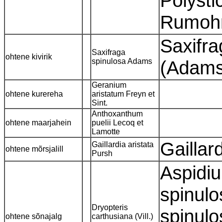
Polyst
Rumohra
Saxifra
Saxifraga
ohtene kivirik
spinulosa Adams
(Adams
Geranium
ohtene kurereha
aristatum Freyn et
Sint.
Anthoxanthum
ohtene maarjahein
puelii Lecoq et
Lamotte
Gaillar
Gaillardia aristata
ohtene mõrsjalill
Pursh
Aspidiu
spinulo
Dryopteris
spinulo
ohtene sõnajalg
carthusiana (Vill.)