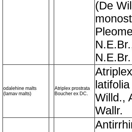
(De Wil
monost
Pleomel
N.E.Br.
N.E.Br
Atriple
latifoli
odalehine malts
Atriplex prostrata
(lamav malts)
Boucher ex DC.
Willd., 
Wallr.
Antirrh