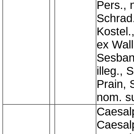
Pers., 
Schrad
Kostel.
ex Wall
Sesbani
illeg.,
Prain, 
nom. su
Caesalp
Caesalp