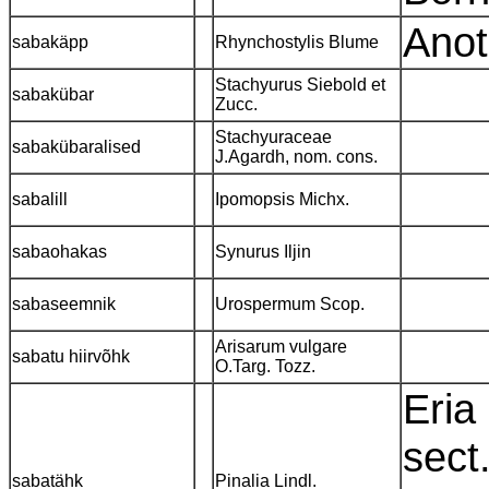
Anot
sabakäpp
Rhynchostylis Blume
Stachyurus Siebold et
sabakübar
Zucc.
Stachyuraceae
sabakübaralised
J.Agardh, nom. cons.
sabalill
Ipomopsis Michx.
sabaohakas
Synurus Iljin
sabaseemnik
Urospermum Scop.
Arisarum vulgare
sabatu hiirvõhk
O.Targ. Tozz.
Eria
sect
sabatähk
Pinalia Lindl.