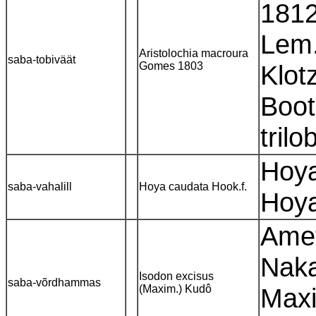
1812
Lem.
Aristolochia macroura
saba-tobiväät
Gomes 1803
Klot
Boot
tril
Hoya 
saba-vahalill
Hoya caudata Hook.f.
Hoya
Amet
Naka
Isodon excisus
saba-võrdhammas
(Maxim.) Kudô
Maxi