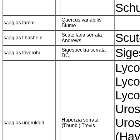
Schu
Quercus variabilis
saagjas tamm
Blume
Scut
Scutellaria serrata
saagjas tihashein
Andrews
Sige
Sigesbeckia serrata
saagjas tõverohi
DC.
Lyco
Lyco
Lyco
Uros
Uros
Huperzia serrata
saagjas ungrukold
(Thunb.) Trevis.
(Hay