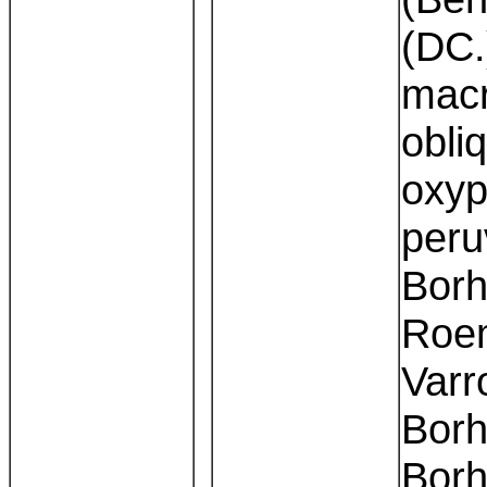
(DC.
macr
obli
oxyp
peru
Borh
Roem
Varr
Borh
Borh