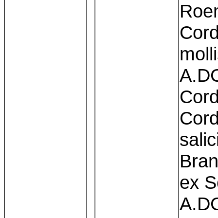
Roem
Cord
molli
A.DC
Cord
Cord
sali
Bran
ex S
A.DC