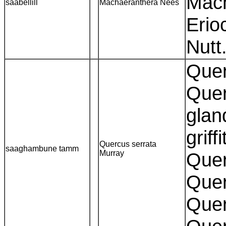
Mach
saabellill
Machaeranthera Nees
Erio
Nutt
Quer
Quer
glan
griff
Quercus serrata
saaghambune tamm
Murray
Quer
Quer
Quer