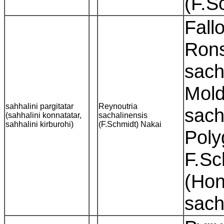
(F.S
Fall
Rons
sach
Mold
sahhalini pargitatar
Reynoutria
sach
(sahhalini konnatatar,
sachalinensis
sahhalini kirburohi)
(F.Schmidt) Nakai
Poly
F.Sc
(Hon
sach