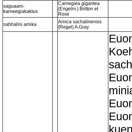
Carnegiea gigantea
saguaaro-
(Engelm.) Britton et
karneegiakaktus
Rose
Arnica sachalinensis
sahhalini arnika
(Regel) A.Gray
Euon
Koeh
sach
Euon
mini
Euon
Euon
kuen