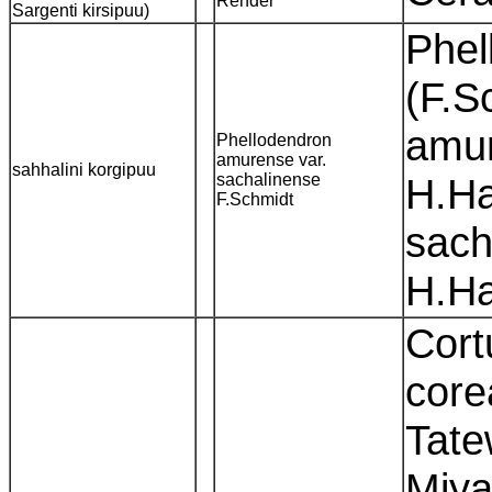
Rehder
Sargenti kirsipuu)
Phel
(F.S
amur
Phellodendron
amurense var.
sahhalini korgipuu
sachalinense
H.Ha
F.Schmidt
sach
H.H
Cort
core
Tate
Miya