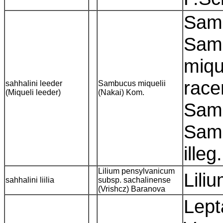
Samb
Sam
miqu
race
sahhalini leeder
Sambucus miquelii
(Miqueli leeder)
(Nakai) Kom.
Samb
Samb
illeg
Lilium pensylvanicum
Lili
sahhalini liilia
subsp. sachalinense
(Vrishcz) Baranova
Lept