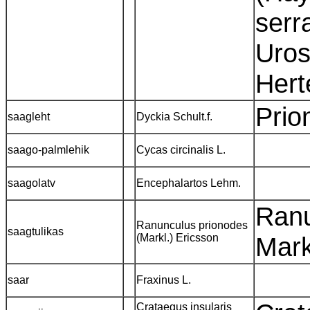
serr
Uros
Hert
Prio
saagleht
Dyckia Schult.f.
saago-palmlehik
Cycas circinalis L.
saagolatv
Encephalartos Lehm.
Ranu
Ranunculus prionodes
saagtulikas
(Markl.) Ericsson
Mark
saar
Fraxinus L.
Crataegus insularis