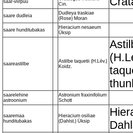
Crat
saar-viirpuu
Cin.
Dudleya traskiae
saare dudleia
(Rose) Moran
Hieracium nesaeum
saare hunditubakas
Üksip
Astil
(H.L
Astilbe taquetii (H.Lév.)
saareastilbe
Koidz.
taqu
thun
saarelehine
Astronium fraxinifolium
astroonium
Schott
Hier
saaremaa
Hieracium osiliae
hunditubakas
(Dahlst.) Üksip
Dahl