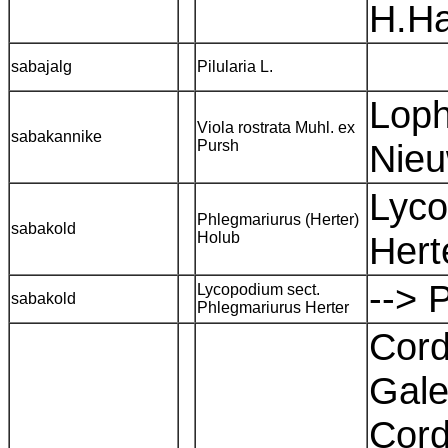
H.H
sabajalg
Pilularia L.
Loph
Viola rostrata Muhl. ex
sabakannike
Pursh
Nieu
Lyco
Phlegmariurus (Herter)
sabakold
Holub
Hert
--> 
Lycopodium sect.
sabakold
Phlegmariurus Herter
Cord
Gale
Cord