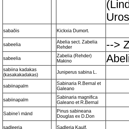
(Lin
Uros
sabaõis
Kickxia Dumort.
--> 
Abelia sect. Zabelia
sabeelia
Rehder
Abel
Zabelia (Rehder)
sabeelia
Makino
sabiina kadakas
Juniperus sabina L.
(kasakakadakas)
Sabinaria R.Bernal et
sabiinapalm
Galeano
Sabinaria magnifica
sabiinapalm
Galeano et R.Bernal
Pinus sabineana
Sabine'i mänd
Douglas ex D.Don
sadleeria
Sadleria Kaulf.