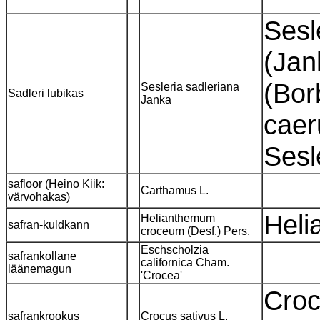
Sesl
(Jan
(Bor
Sesleria sadleriana
Sadleri lubikas
Janka
caer
Sesl
safloor (Heino Kiik:
Carthamus L.
värvohakas)
Hel
Helianthemum
safran-kuldkann
croceum (Desf.) Pers.
Eschscholzia
safrankollane
californica Cham.
läänemagun
'Crocea'
Croc
safrankrookus
Crocus sativus L.