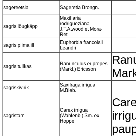
sagereetsia
Sageretia Brongn.
Maxillaria
rodrigueziana
sagris lõugkäpp
J.T.Atwood et Mora-
Ret.
Euphorbia francoisii
sagris piimalill
Leandri
Ranu
Ranunculus euprepes
sagris tulikas
(Markl.) Ericsson
Mark
Saxifraga irrigua
sagriskivirik
M.Bieb.
Care
Carex irrigua
irri
sagristarn
(Wahlenb.) Sm. ex
Hoppe
paup