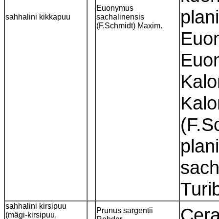
Euonymus
plan
sahhalini kikkapuu
sachalinensis
(F.Schmidt) Maxim.
Euon
Euon
Kalo
Kalo
(F.S
plan
sach
Turi
sahhalini kirsipuu
Cera
Prunus sargentii
(mägi-kirsipuu,