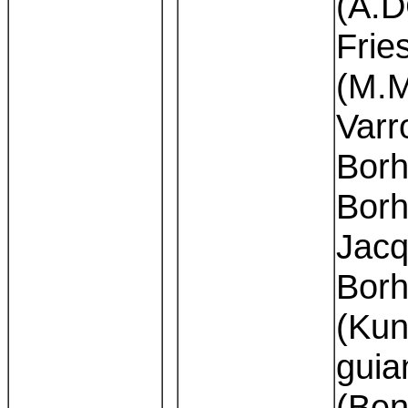
(A.D
Frie
(M.M
Varr
Borh
Borh
Jacq
Borh
(Kun
guia
(Ben