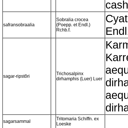
cash
Cyat
Sobralia crocea
safransobraalia
(Poepp. et Endl.)
Endl.
Rchb.f.
Karm
Karr
aequ
Trichosalpinx
sagar-ripstõri
dirhamphis (Luer) Luer
dirh
aequ
dirh
Tritomaria Schiffn. ex
sagarsammal
Loeske