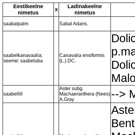
Eestikeelne
Ladinakeelne
x
nimetus
nimetus
saabalpalm
Sabal Adans.
Doli
p.ma
saabelkanavaalia;
Canavalia ensiformis
seeme: saabeluba
(L.) DC.
Doli
Malo
Aster subg.
--> 
saabellill
Machaeranthera (Nees)
A.Gray
Aste
Bent