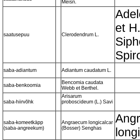
Meisn.
Adel
et H
saatusepuu
Clerodendrum L.
Siph
Spir
saba-adiantum
Adiantum caudatum L.
Bencomia caudata
saba-benkoomia
Webb et Berthel.
Arisarum
saba-hiirvõhk
proboscideum (L.) Savi
Angr
saba-komeetkäpp
Angraecum longicalcar
(saba-angreekum)
(Bosser) Senghas
long