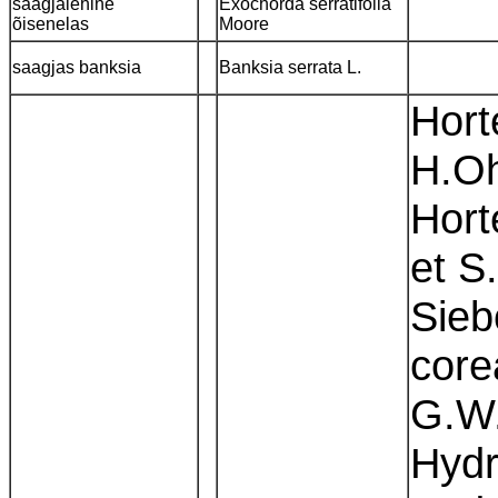
saagjalehine
Exochorda serratifolia
õisenelas
Moore
saagjas banksia
Banksia serrata L.
Hort
H.Oh
Hort
et S
Sieb
core
G.W.
Hydr