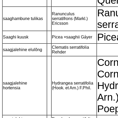
Quer
Ranu
Ranunculus
saaghambune tulikas
serratifrons (Markl.)
serr
Ericsson
Pice
Saaghi kuusk
Picea ×saaghii Gáyer
Clematis serratifolia
saagjalehine elulõng
Rehder
Corn
Corn
Hydr
saagjalehine
Hydrangea serratifolia
hortensia
(Hook. et Arn.) F.Phil.
Arn.
Poe