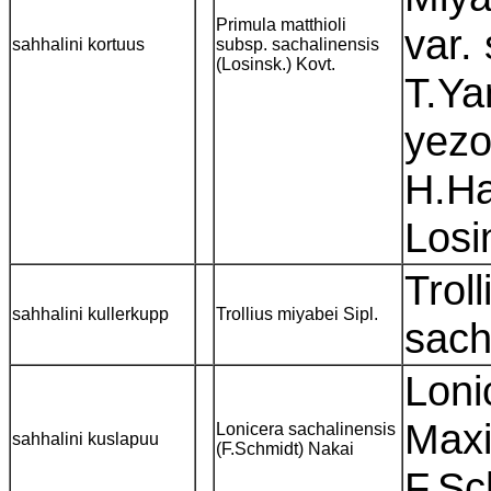
Primula matthioli
var.
sahhalini kortuus
subsp. sachalinensis
(Losinsk.) Kovt.
T.Ya
yezo
H.Ha
Losi
Trol
sahhalini kullerkupp
Trollius miyabei Sipl.
sach
Loni
Maxi
Lonicera sachalinensis
sahhalini kuslapuu
(F.Schmidt) Nakai
F.S