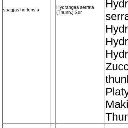
Hydr
Hydrangea serrata
saagjas hortensia
(Thunb.) Ser.
serr
Hydr
Hydr
Hydr
Zucc
thun
Plat
Maki
Thu