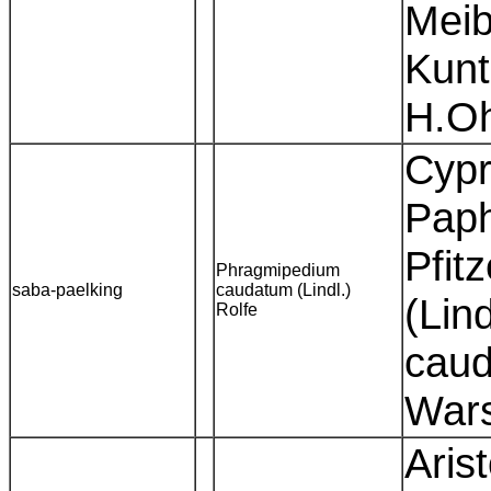
Meib
Kunt
H.O
Cypr
Paph
Pfit
Phragmipedium
saba-paelking
caudatum (Lindl.)
(Lin
Rolfe
caud
War
Aris