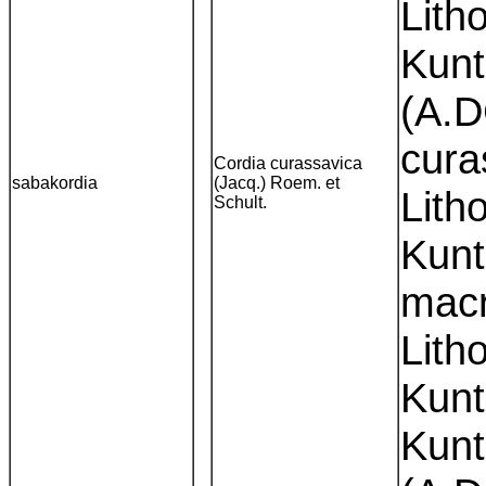
Lith
Kunt
(A.D
cura
Cordia curassavica
sabakordia
(Jacq.) Roem. et
Lith
Schult.
Kunt
macr
Lith
Kunt
Kunt