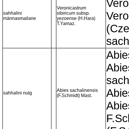
Vero
Veronicastrum
Vero
sahhalini
sibiricum subsp.
männasmailane
yezoense (H.Hara)
T.Yamaz.
(Cze
sach
Abie
Abie
sach
Abie
Abies sachalinensis
sahhalini nulg
(F.Schmidt) Mast.
Abie
F.Sc