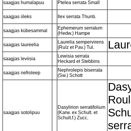
saagjas humalapuu
Ptelea serrata Small
saagjas iileks
Ilex serrata Thunb.
Ephemerum serratum
saagjas kübesammal
(Hedw.) Hampe
Laur
Laurelia sempervirens
saagjas laureelia
(Ruíz et Pav.) Tul.
Lewisia serrata
saagjas leviisia
Heckard et Stebbins
Nephrolepis biserrata
saagjas nefroleep
(Sw.) Schott
Dasy
Roul
Dasylirion serratifolium
Schu
saagjas sotolipuu
(Karw. ex Schult. et
Schult.f.) Zucc.
serra