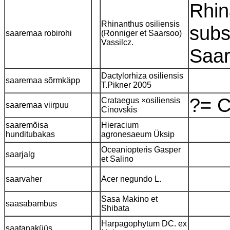
Rhin
Rhinanthus osiliensis
subs
saaremaa robirohi
(Ronniger et Saarsoo)
Vassilcz.
Saa
Dactylorhiza osiliensis
saaremaa sõrmkäpp
T.Pikner 2005
?= C
Crataegus ×osiliensis
saaremaa viirpuu
Cinovskis
saaremõisa
Hieracium
hunditubakas
agronesaeum Üksip
Oceaniopteris Gasper
saarjalg
et Salino
saarvaher
Acer negundo L.
Sasa Makino et
saasabambus
Shibata
Harpagophytum DC. ex
saatanaküüs