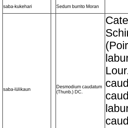
saba-kukehari
Sedum burrito Moran
Cate
Schi
(Poi
labu
Lour
caud
Desmodium caudatum
saba-lülikaun
(Thunb.) DC.
caud
labu
caud