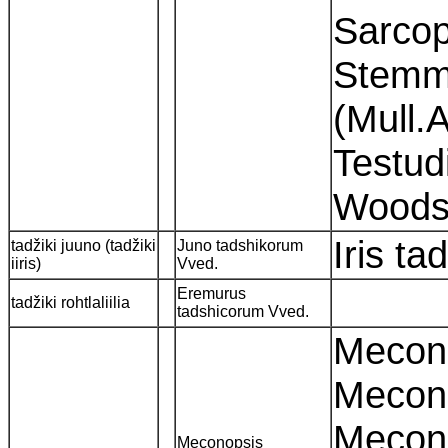
Sarcop
Stemma
(Mull.
Testud
Wood
Iris t
tadžiki juuno (tadžiki
Juno tadshikorum
iiris)
Vved.
Eremurus
tadžiki rohtlaliilia
tadshicorum Vved.
Meconop
Mecon
Mecono
Meconopsis