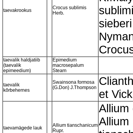
sublim
Crocus sublimis
taevakrookus
Herb.
sieberi
Nyman,
Crocus
taevalik haldjatiib
Epimedium
(taevalik
macrosepalum
epimeedium)
Stearn
Cliant
Swainsona formosa
taevalik
(G.Don) J.Thompson
kõrbehernes
et Vic
Allium
Allium
Allium tianschanicum
taevamägede lauk
Rupr.