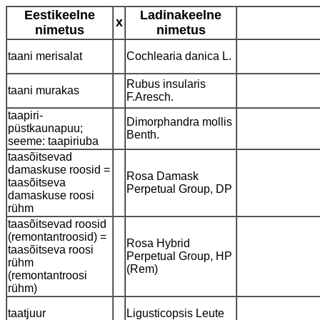
Eestikeelne
Ladinakeelne
x
nimetus
nimetus
taani merisalat
Cochlearia danica L.
Rubus insularis
taani murakas
F.Aresch.
taapiri-
Dimorphandra mollis
püstkaunapuu;
Benth.
seeme: taapiriuba
taasõitsevad
damaskuse roosid =
Rosa Damask
taasõitseva
Perpetual Group, DP
damaskuse roosi
rühm
taasõitsevad roosid
(remontantroosid) =
Rosa Hybrid
taasõitseva roosi
Perpetual Group, HP
rühm
(Rem)
(remontantroosi
rühm)
taatjuur
Ligusticopsis Leute