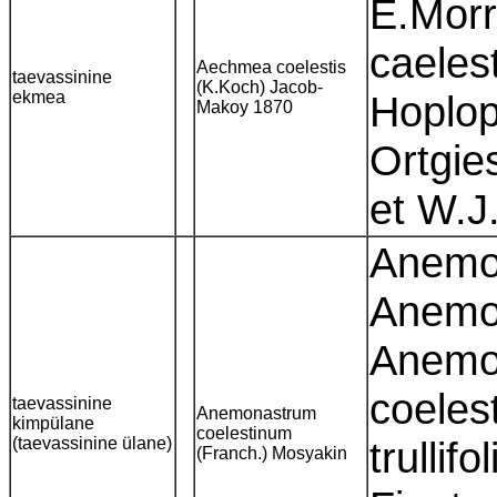
É.Morr
caeles
Aechmea coelestis
taevassinine
(K.Koch) Jacob-
ekmea
Hoplop
Makoy 1870
Ortgie
et W.J
Anemon
Anemon
Anemon
coeles
taevassinine
Anemonastrum
kimpülane
coelestinum
(taevassinine ülane)
trullif
(Franch.) Mosyakin