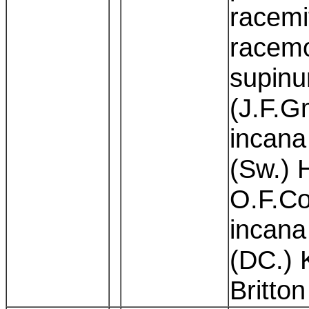
racemi
racem
supinu
(J.F.G
incana
(Sw.) 
O.F.Co
incana
(DC.) 
Britto