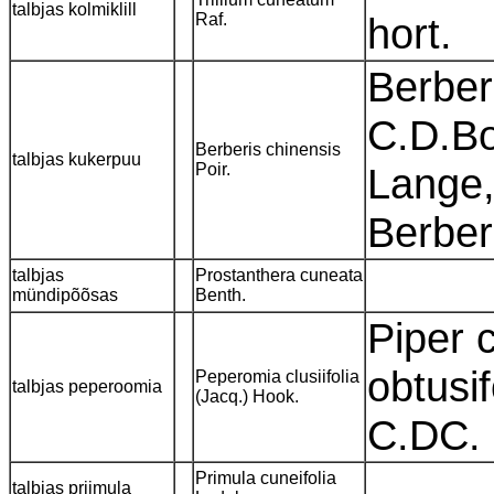
talbjas kolmiklill
Raf.
hort.
Berber
C.D.Bo
Berberis chinensis
talbjas kukerpuu
Poir.
Lange,
Berber
talbjas
Prostanthera cuneata
mündipõõsas
Benth.
Piper 
obtusif
Peperomia clusiifolia
talbjas peperoomia
(Jacq.) Hook.
C.DC.
Primula cuneifolia
talbjas priimula