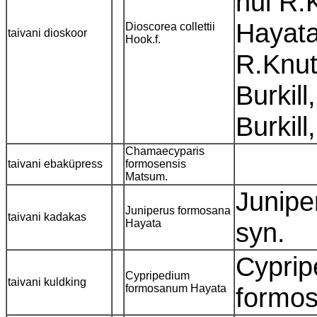
hui R.
Hayata
Dioscorea collettii
taivani dioskoor
Hook.f.
R.Knut
Burkill
Burkil
Chamaecyparis
taivani ebaküpress
formosensis
Matsum.
Junipe
Juniperus formosana
taivani kadakas
Hayata
syn.
Cyprip
Cypripedium
taivani kuldking
formosanum Hayata
formo