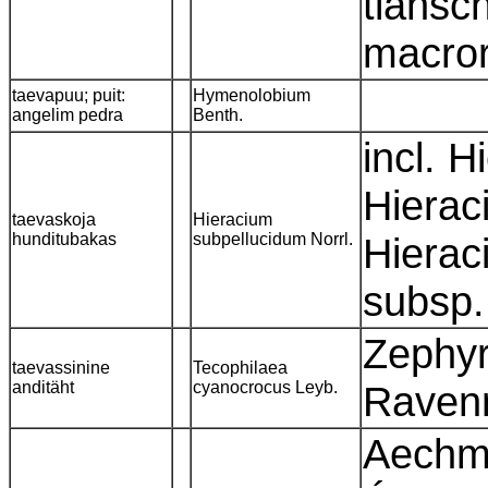
tiansc
macror
taevapuu; puit:
Hymenolobium
angelim pedra
Benth.
incl. H
Hierac
taevaskoja
Hieracium
hunditubakas
subpellucidum Norrl.
Hierac
subsp.
Zephyr
taevassinine
Tecophilaea
anditäht
cyanocrocus Leyb.
Rave
Aechme