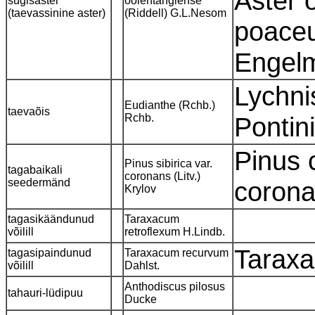
Aster 
sügisaster
oolentangiense
(taevassinine aster)
(Riddell) G.L.Nesom
poaceu
Engel
Lychni
Eudianthe (Rchb.)
taevaõis
Rchb.
Pontin
Pinus c
Pinus sibirica var.
tagabaikali
coronans (Litv.)
seedermänd
corona
Krylov
tagasikäändunud
Taraxacum
võilill
retroflexum H.Lindb.
Taraxa
tagasipaindunud
Taraxacum recurvum
võilill
Dahlst.
Anthodiscus pilosus
tahauri-lüdipuu
Ducke