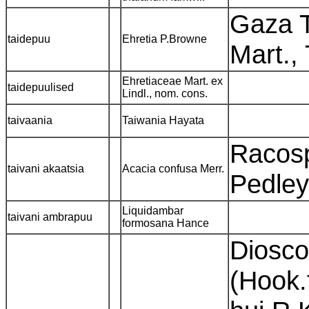
Gaza T
taidepuu
Ehretia P.Browne
Mart.,
Ehretiaceae Mart. ex
taidepuulised
Lindl., nom. cons.
taivaania
Taiwania Hayata
Racosp
taivani akaatsia
Acacia confusa Merr.
Pedle
Liquidambar
taivani ambrapuu
formosana Hance
Dioscor
(Hook.