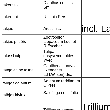
Dianthus crinitus
takernelk
Sm.
takerrohi
Uncinia Pers.
incl. 
takjas
Arctium L.
Zootrophion
takjas-piluõis
lappaceum Luer et
R.Escobar
Tulipa
talassi tulp
dasystemonoides
Vved.
Gaultheria cuneata
talbjalehine talihali
(Rehder et
E.H.Wilson) Bean
Adiantum raddianum
talbjas adiantum
C.Presl
Saxifraga cuneifolia
talbjas kivirik
L.
Trilliu
Trillium cuneatum