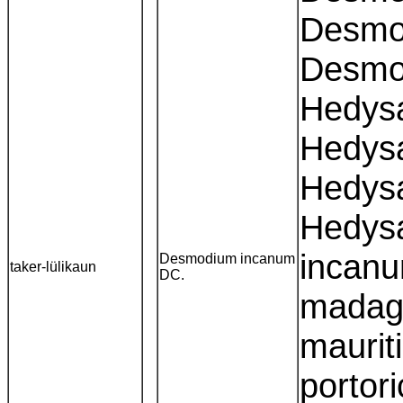
Desmod
Desmo
Hedysa
Hedys
Hedys
Hedys
incan
Desmodium incanum
taker-lülikaun
DC.
madaga
maurit
portor