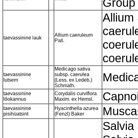
Grou
Allium
caerul
Allium caeruleum
taevassinine lauk
Pall.
coerul
coerul
Medicago sativa
Medica
taevassinine
subsp. caerulea
lutsern
(Less. ex Ledeb.)
Schmalh.
Capnoi
taevassinine
Corydalis curviflora
lõokannus
Maxim. ex Hemsl.
Musca
taevassinine
Hyacinthella azurea
pisihüatsint
(Fenzl) Baker
Salvia