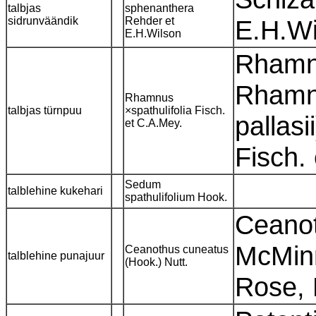
talbjas
sphenanthera
sidrunväändik
Rehder et
E.H.W
E.H.Wilson
Rhamnu
Rhamn
Rhamnus
talbjas türnpuu
×spathulifolia Fisch.
pallas
et C.A.Mey.
Fisch.
Sedum
talblehine kukehari
spathulifolium Hook.
Ceanot
McMin
Ceanothus cuneatus
talblehine punajuur
(Hook.) Nutt.
Rose,