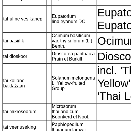
Eupator
Eupatorium
tahuline vesikanep
lindleyanum DC.
Eupato
Ocimum basilicum
Ocimum
tai basiilik
var. thyrsiflorum (L.)
Benth.
Dioscor
Dioscorea panthaica
tai dioskoor
Prain et Burkill
incl. '
Solanum melongena
Yellow'
tai kollane
L. Yellow-fruited
baklažaan
Group
'Thai 
Microsorum
tai mikrosoorum
thailandicum
Boonkerd et Noot.
Paphiopedilum
tai veenuseking
thaianum Iamwir.