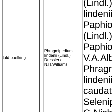
(Lindl
lindeni
Paphio
(Lindl.
Paphiop
Phragmipedium
V.A.Alb
lindenii (Lindl.)
tald-paelking
Dressler et
N.H.Williams
Phragm
lindeni
caudatu
Selenip