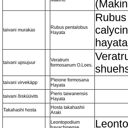
(Makin
Rubus 
calyci
Rubus pentalobus
taivani murakas
Hayata
hayata
Veratr
Veratrum
taivani upsujuur
formosanum O.Loes.
shueh
Pleione formosana
taivani virvekäpp
Hayata
Pieris taiwanensis
taivani õisküüvits
Hayata
Hosta takahashii
Takahashi hosta
Araki
Leonto
Leontopodium
hayachinense