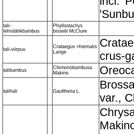
incl. '
'Sunbu
tali-
Phyllostachys
lehistähkbambus
bissetii McClure
Cratae
Crataegus ×hiemalis
tali-viirpuu
Lange
crus-ga
Oreoc
Chimonobambusa
talibambus
Makino
Brossa
talihali
Gaultheria L.
var., 
Chrys
Makin