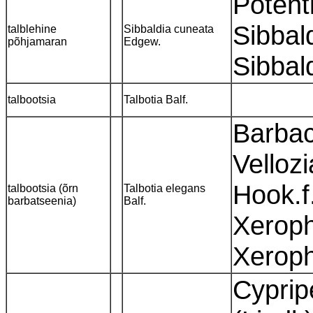
Potent
Sibbal
talblehine
Sibbaldia cuneata
põhjamaran
Edgew.
Sibbal
talbootsia
Talbotia Balf.
Barbac
Vellozi
Hook.f.
talbootsia (õrn
Talbotia elegans
barbatseenia)
Balf.
Xeroph
Xerop
Cyprip