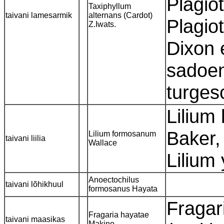
Plagio
Taxiphyllum
taivani lamesarmik
alternans (Cardot)
Plagio
Z.Iwats.
Dixon 
sadoen
turges
Lilium
Baker,
Lilium formosanum
taivani liilia
Wallace
Lilium 
Anoectochilus
taivani lõhikhuul
formosanus Hayata
Fragar
Fragaria hayatae
taivani maasikas
Makino