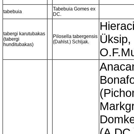
Tabebuia Gomes ex
tabebuia
DC.
Hierac
tabergi karutubakas
Üksip,
Pilosella tabergensis
(tabergi
(Dahlst.) Schljak.
hunditubakas)
O.F.Mu
Anacam
Bonafo
(Picho
Markgr
Domkeo
(A.DC.