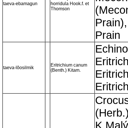
taeva-ebamagun
horridula Hook.f. et
(Mecon
Thomson
Prain),
Prain
Echin
Eritri
Eritrichium canum
taeva-lõosilmik
(Benth.) Kitam.
Eritric
Eritri
Crocus
(Herb.
K.Malý