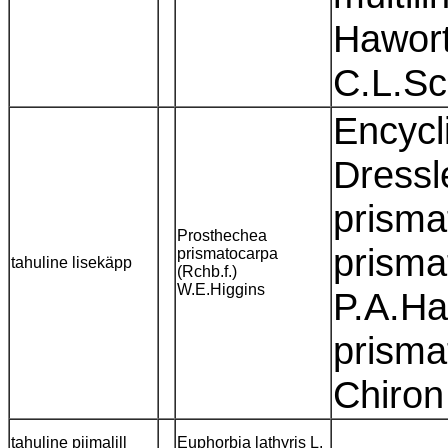
Hawort
C.L.Sc
Encycl
Dressl
prisma
Prosthechea
prisma
prismatocarpa
tahuline lisekäpp
(Rchb.f.)
W.E.Higgins
P.A.Ha
prisma
Chiro
tahuline piimalill
Euphorbia lathyris L.