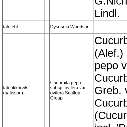
G.Nich
Lindl.
taldleht
Dysosma Woodson
Cucurb
(Alef.)
pepo v
Cucurb
Cucurbita pepo
Greb. v
taldrikkõrvits
subsp. ovifera var.
(patisson)
ovifera Scallop
Group
Cucurb
(Cucur