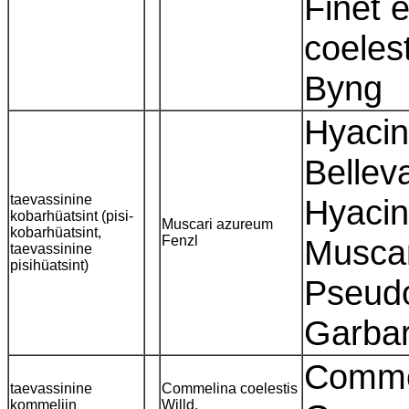
Finet 
coeles
Byng
Hyacin
Belleva
taevassinine
Hyacin
kobarhüatsint (pisi-
Muscari azureum
kobarhüatsint,
Fenzl
Muscar
taevassinine
pisihüatsint)
Pseudo
Garbar
Commel
taevassinine
Commelina coelestis
kommeliin
Willd.