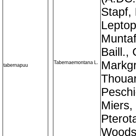
Stapf,
Leptop
Muntaf
Baill.
Markgr
Tabernaemontana L.
tabernapuu
Thouar
Peschi
Miers,
Pterot
Woodso