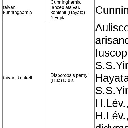
Cunninghamia
Cunnin
taivani
lanceolata var.
kunningaamia
konishii (Hayata)
Y.Fujita
Aulisc
arisan
fuscop
S.S.Yi
Hayata
Disporopsis pernyi
taivani kuukell
(Hua) Diels
S.S.Yi
H.Lév.
H.Lév.