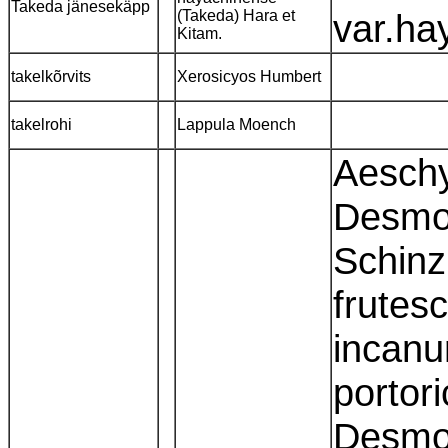
Takeda jänesekäpp
(Takeda) Hara et
var.h
Kitam.
takelkõrvits
Xerosicyos Humbert
takelrohi
Lappula Moench
Aeschy
Desmo
Schinz
frutes
incan
portor
Desmo