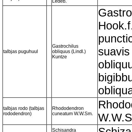
Ledeb.
Gastro
Hook.f
puncti
Gastrochilus
suavis
talbjas puguhuul
obliquus (Lindl.)
Kuntze
obliqu
bigibb
obliqu
Rhodod
talbjas rodo (talbjas
Rhododendron
rododendron)
cuneatum W.W.Sm.
W.W.
Schiza
Schisandra