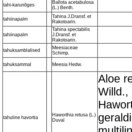
Ballota acetabulosa
tahi-karunõges
(L.) Benth.
Tahina J.Dransf. et
tahiinapalm
Rakotoarin.
Tahina spectabilis
tahiinapalm
J.Dransf. et
Rakotoarin.
Meesiaceae
tahuksamblalised
Schimp.
tahuksammal
Meesia Hedw.
Aloe re
Willd.,
Hawort
gerald
Haworthia retusa (L.)
tahuline havortia
Duval
multil