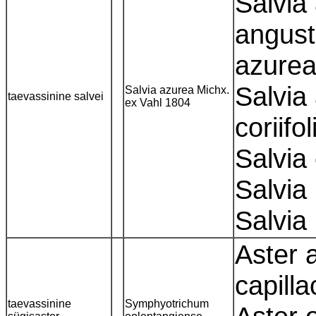
Salvia
angusti
azurea
Salvia
Salvia azurea Michx.
taevassinine salvei
ex Vahl 1804
coriifo
Salvia 
Salvia
Salvia 
Aster 
capill
taevassinine
Symphyotrichum