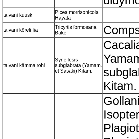
didym
Picea morrisonicola
taivani kuusk
Hayata
Comps
Tricyrtis formosana
taivani kõreliilia
Baker
Cacali
Yamam.
Syneilesis
taivani kämmalrohi
subglabrata (Yamam.
subgla
et Sasaki) Kitam.
Kitam
Gollani
Isopte
Plagio