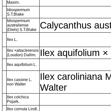
Maxim.
Idiospermum
S.T.Blake
Idiospermum
Calycanthus aust
australiense
(Diels) S.T.Blake
Ilex L.
Ilex aquifolium ×
Ilex ×altaclerensis
(Loudon) Dallim.
Ilex aquifolium L.
Ilex caroliniana M
Ilex cassine L.
non Walter
Walter
Ilex colchica
Pojark.
Ilex cornuta Lindl.