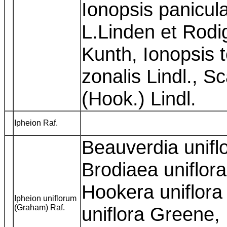
Ionopsis panicul
L.Linden et Rodi
Kunth, Ionopsis t
zonalis Lindl., Sc
(Hook.) Lindl.
Ipheion Raf.
Beauverdia uniflo
Brodiaea uniflora 
Hookera uniflor
Ipheion uniflorum
(Graham) Raf.
uniflora Greene, 