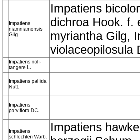
Impatiens bicolor
dichroa Hook. f. 
Impatiens
niamniamensis
myriantha Gilg, 
Gilg
violaceopilosula
Impatiens noli-
tangere L.
Impatiens pallida
Nutt.
Impatiens
parviflora DC.
Impatiens hawker
Impatiens
schlechteri Warb.