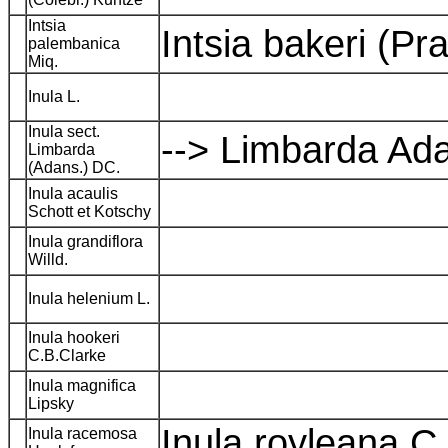
Intsia
Intsia bakeri (Pr
palembanica
Miq.
Inula L.
Inula sect.
--> Limbarda Ad
Limbarda
(Adans.) DC.
Inula acaulis
Schott et Kotschy
Inula grandiflora
Willd.
Inula helenium L.
Inula hookeri
C.B.Clarke
Inula magnifica
Lipsky
Inula royleana 
Inula racemosa