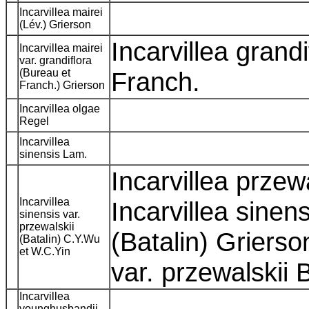
Incarvillea mairei
(Lév.) Grierson
Incarvillea grand
Incarvillea mairei
var. grandiflora
(Bureau et
Franch.
Franch.) Grierson
Incarvillea olgae
Regel
Incarvillea
sinensis Lam.
Incarvillea przewal
Incarvillea
Incarvillea sinens
sinensis var.
przewalskii
(Batalin) Grierson
(Batalin) C.Y.Wu
et W.C.Yin
var. przewalskii 
Incarvillea
younghusbandii