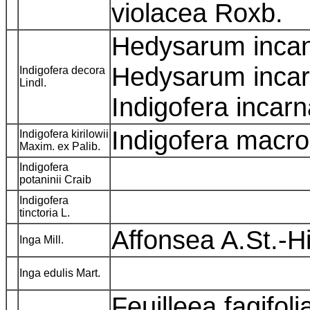
violacea Roxb.
Hedysarum inca
Hedysarum incar
Indigofera decora
Lindl.
Indigofera incarn
Indigofera macr
Indigofera kirilowii
Maxim. ex Palib.
Indigofera
potaninii Craib
Indigofera
tinctoria L.
Affonsea A.St.-Hi
Inga Mill.
Inga edulis Mart.
Feuilleea fagifoli