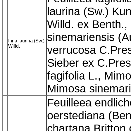
laurina (Sw.) Kunt
Willd. ex Benth., 
sinemariensis (A
Inga laurina (Sw.)
Willd.
verrucosa C.Pre
Sieber ex C.Pres
fagifolia L., Mim
Mimosa sinemari
Feuilleea endlich
oerstediana (Ben
chartana Britton e