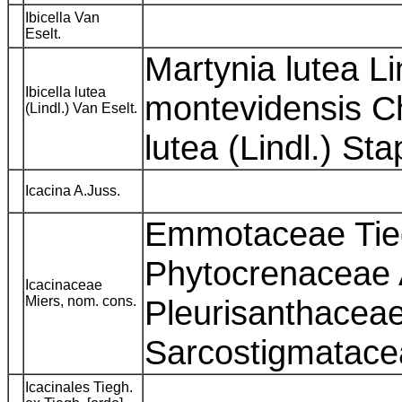
Ibicella Van
Eselt.
Martynia lutea Li
Ibicella lutea
montevidensis C
(Lindl.) Van Eselt.
lutea (Lindl.) St
Icacina A.Juss.
Emmotaceae Tieg
Phytocrenaceae A
Icacinaceae
Miers, nom. cons.
Pleurisanthaceae
Sarcostigmatace
Icacinales Tiegh.