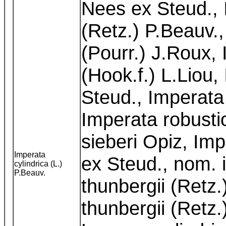
Nees ex Steud., 
(Retz.) P.Beauv.
(Pourr.) J.Roux, I
(Hook.f.) L.Liou,
Steud., Imperat
Imperata robusti
sieberi Opiz, Im
Imperata
ex Steud., nom. i
cylindrica (L.)
P.Beauv.
thunbergii (Retz
thunbergii (Retz.