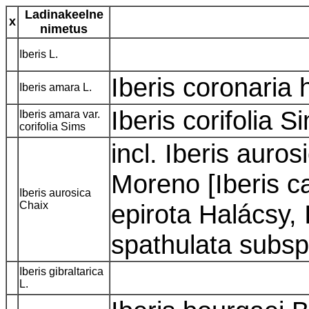
Ladinakeelne
x
nimetus
Iberis L.
Iberis coronaria 
Iberis amara L.
Iberis corifolia 
Iberis amara var.
corifolia Sims
incl. Iberis auros
Moreno [Iberis ca
Iberis aurosica
Chaix
epirota Halácsy, I
spathulata subsp
Iberis gibraltarica
L.