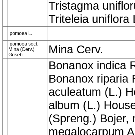
Tristagma uniflor
Triteleia uniflora
Ipomoea L.
Ipomoea sect.
Mina Cerv.
Mina (Cerv.)
Griseb.
Bonanox indica Ra
Bonanox riparia 
aculeatum (L.) H
album (L.) Hous
(Spreng.) Bojer, 
megalocarpum A.