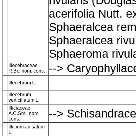
rivularis (Dougl
acerifolia Nutt. e
Sphaeralcea rem
Sphaeralcea rivul
Sphaeroma rivul
--> Caryophylla
Illecebraceae
R.Br., nom. cons.
Illecebrum L.
Illecebrum
verticillatum L.
Illiciaceae
--> Schisandrac
A.C.Sm., nom.
cons.
Illicium anisatum
L.