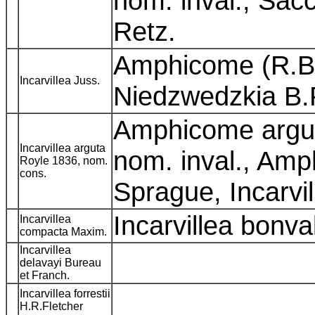
nom. inval., Sac
Retz.
Amphicome (R.Br
Incarvillea Juss.
Niedzwedzkia B.
Amphicome argut
Incarvillea arguta
nom. inval., Amp
Royle 1836, nom.
cons.
Sprague, Incarvi
Incarvillea bonva
Incarvillea
compacta Maxim.
Incarvillea
delavayi Bureau
et Franch.
Incarvillea forrestii
H.R.Fletcher