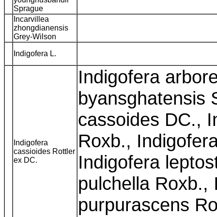
Sprague
Incarvillea
zhongdianensis
Grey-Wilson
Indigofera L.
Indigofera arbor
byansghatensis S
cassoides DC., In
Roxb., Indigofer
Indigofera
cassioides Rottler
Indigofera lepto
ex DC.
pulchella Roxb., 
purpurascens Rox