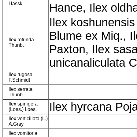
Hassk.
Hance, Ilex oldh
Ilex koshunensis
Blume ex Miq., Il
Ilex rotunda
Thunb.
Paxton, Ilex sasa
unicanaliculata 
Ilex rugosa
F.Schmidt
Ilex serrata
Thunb.
Ilex hyrcana Poj
Ilex spinigera
(Loes.) Loes.
Ilex verticillata (L.)
A.Gray
Ilex vomitoria