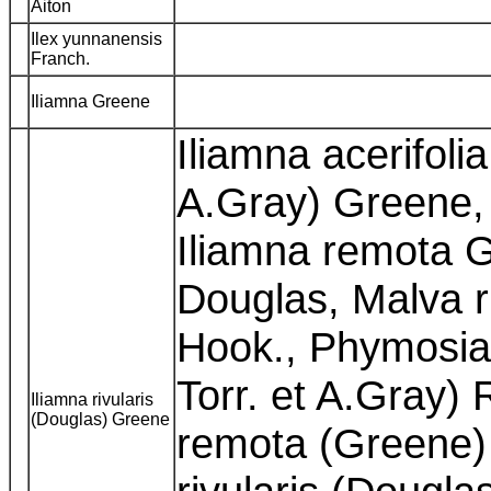
Aiton
Ilex yunnanensis
Franch.
Iliamna Greene
Iliamna acerifolia
A.Gray) Greene, 
Iliamna remota G
Douglas, Malva r
Hook., Phymosia a
Torr. et A.Gray)
Iliamna rivularis
(Douglas) Greene
remota (Greene)