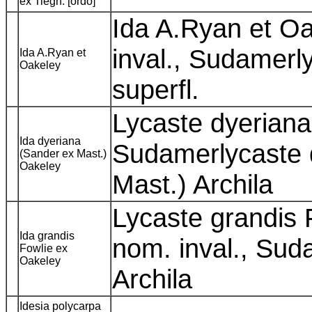
ex Tiegh. [ordo]
Ida A.Ryan et Oa
inval., Sudamerl
Ida A.Ryan et
Oakeley
superfl.
Lycaste dyeriana
Ida dyeriana
Sudamerlycaste 
(Sander ex Mast.)
Oakeley
Mast.) Archila
Lycaste grandis 
Ida grandis
nom. inval., Sud
Fowlie ex
Oakeley
Archila
Idesia polycarpa