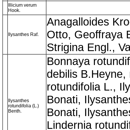
Illicium verum
Hook.
Anagalloides Kro
Otto, Geoffraya B
Ilysanthes Raf.
Strigina Engl., 
Bonnaya rotundifo
debilis B.Heyne, 
rotundifolia L., I
Bonati, Ilysanth
Ilysanthes
rotundifolia (L.)
Bonati, Ilysanthe
Benth.
Lindernia rotundif