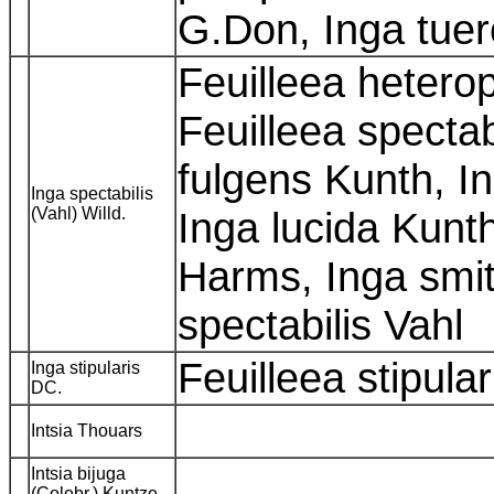
G.Don, Inga tuerc
Feuilleea hetero
Feuilleea spectab
fulgens Kunth, I
Inga spectabilis
(Vahl) Willd.
Inga lucida Kunth
Harms, Inga smit
spectabilis Vahl
Feuilleea stipula
Inga stipularis
DC.
Intsia Thouars
Intsia bijuga
(Colebr.) Kuntze