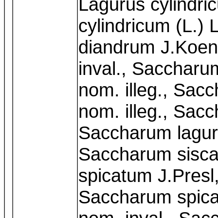
Lagurus cylindri
cylindricum (L.)
diandrum J.Koeni
inval., Sacchar
nom. illeg., Sac
nom. illeg., Sacc
Saccharum laguro
Saccharum sisca
spicatum J.Presl,
Saccharum spica