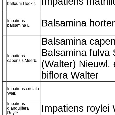
Impatiens mathi
balfourii Hook.f.
Balsamina horte
Impatiens
balsamina L.
Balsamina capen
Balsamina fulva 
Impatiens
capensis Meerb.
(Walter) Nieuwl. 
biflora Walter
Impatiens cristata
Wall.
Impatiens
Impatiens roylei
glandulifera
Royle