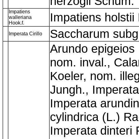
herzogii Schum.
Impatiens
Impatiens holstii
walleriana
Hook.f.
Saccharum subg
Imperata Cirillo
Arundo epigeios 
nom. inval., Cal
Koeler, nom. ille
Jungh., Imperata
Imperata arundin
cylindrica (L.) R
Imperata dinteri P