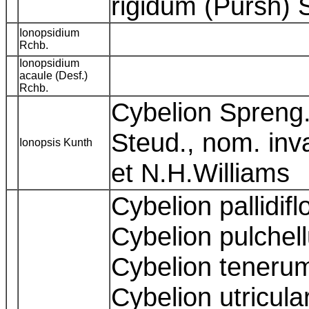
rigidum (Pursh) 
Ionopsidium
Rchb.
Ionopsidium
acaule (Desf.)
Rchb.
Cybelion Spreng.
Steud., nom. inv
Ionopsis Kunth
et N.H.Williams
Cybelion pallidif
Cybelion pulchel
Cybelion tenerum 
Cybelion utricul