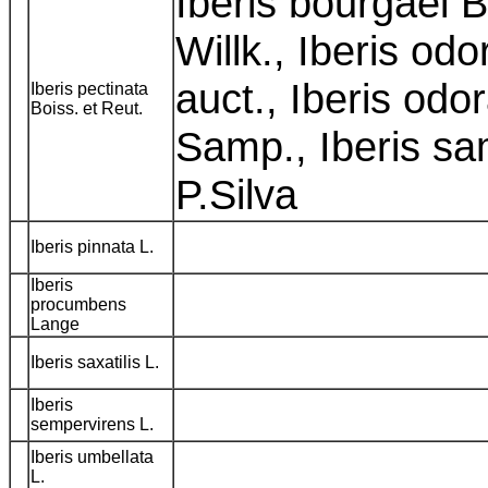
Iberis bourgaei B
Willk., Iberis od
auct., Iberis odo
Iberis pectinata
Boiss. et Reut.
Samp., Iberis s
P.Silva
Iberis pinnata L.
Iberis
procumbens
Lange
Iberis saxatilis L.
Iberis
sempervirens L.
Iberis umbellata
L.