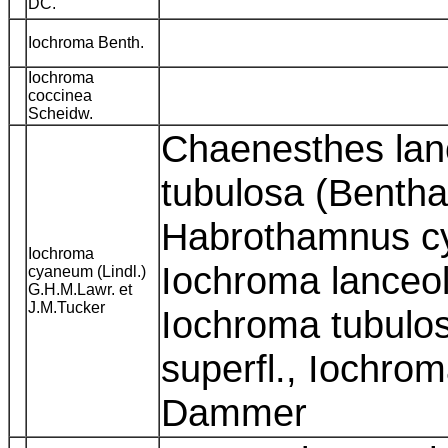
DC.
Iochroma Benth.
Iochroma
coccinea
Scheidw.
Chaenesthes lanc
tubulosa (Bentha
Habrothamnus cy
Iochroma
Iochroma lanceol
cyaneum (Lindl.)
G.H.M.Lawr. et
J.M.Tucker
Iochroma tubulos
superfl., Iochro
Dammer