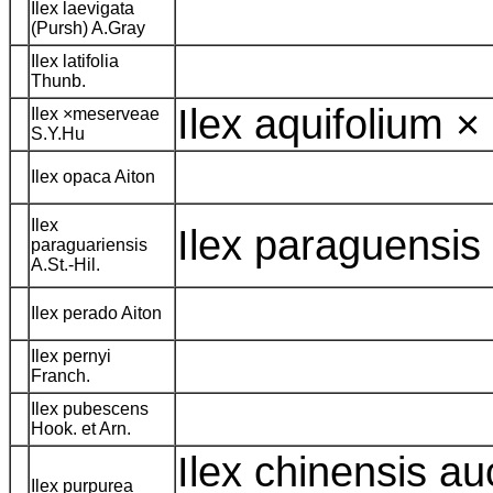
Ilex laevigata
(Pursh) A.Gray
Ilex latifolia
Thunb.
Ilex aquifolium ×
Ilex ×meserveae
S.Y.Hu
Ilex opaca Aiton
Ilex
Ilex paraguensi
paraguariensis
A.St.-Hil.
Ilex perado Aiton
Ilex pernyi
Franch.
Ilex pubescens
Hook. et Arn.
Ilex chinensis au
Ilex purpurea