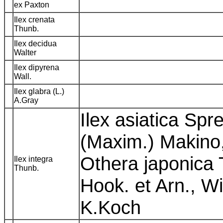
ex Paxton
Ilex crenata
Thunb.
Ilex decidua
Walter
Ilex dipyrena
Wall.
Ilex glabra (L.)
A.Gray
Ilex asiatica Spr
(Maxim.) Makino,
Othera japonica 
Ilex integra
Thunb.
Hook. et Arn., Wi
K.Koch