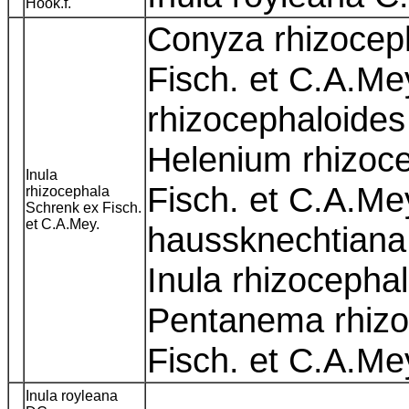
Hook.f.
Conyza rhizocep
Fisch. et C.A.Me
rhizocephaloides
Helenium rhizoc
Inula
Fisch. et C.A.Mey
rhizocephala
Schrenk ex Fisch.
et C.A.Mey.
haussknechtiana 
Inula rhizocepha
Pentanema rhizo
Fisch. et C.A.Me
Inula royleana