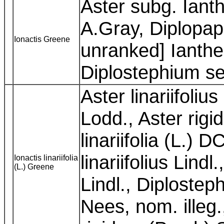
Aster subg. Ianth
A.Gray, Diplopap
Ionactis Greene
unranked] Ianthe 
Diplostephium s
Aster linariifoliu
Lodd., Aster rigi
linariifolia (L.) 
linariifolius Lind
Ionactis linariifolia
(L.) Greene
Lindl., Diplosteph
Nees, nom. illeg