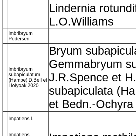
Lindernia rotundif
L.O.Williams
Imbribryum
Pedersen
Bryum subapicu
Gemmabryum sub
Imbribryum
J.R.Spence et H
subapiculatum
(Hampe) D.Bell et
Holyoak 2020
subapiculata (H
et Bedn.-Ochyr
Impatiens L.
Impatiens