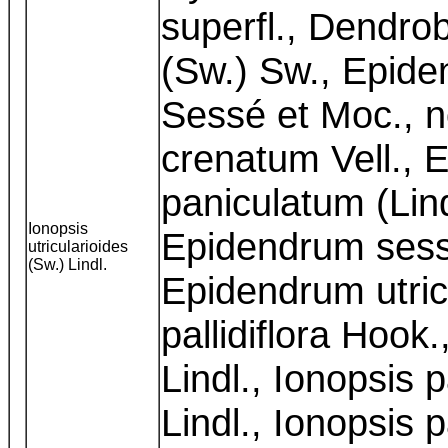
superfl., Dendrob
(Sw.) Sw., Epid
Sessé et Moc., n
crenatum Vell.,
paniculatum (Lindl
Ionopsis
Epidendrum sess
utricularioides
(Sw.) Lindl.
Epidendrum utric
pallidiflora Hook
Lindl., Ionopsis p
Lindl., Ionopsis p