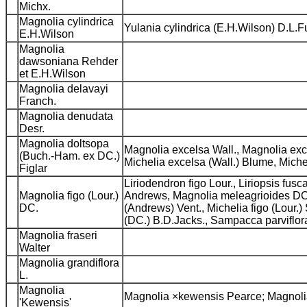
Michx.
Magnolia cylindrica
Yulania cylindrica (E.H.Wilson) D.L.
E.H.Wilson
Magnolia
dawsoniana Rehder
et E.H.Wilson
Magnolia delavayi
Franch.
Magnolia denudata
Desr.
Magnolia doltsopa
Magnolia excelsa Wall., Magnolia exce
(Buch.-Ham. ex DC.)
Michelia excelsa (Wall.) Blume, Mich
Figlar
Liriodendron figo Lour., Liriopsis fu
Magnolia figo (Lour.)
Andrews, Magnolia meleagrioides DC., 
DC.
(Andrews) Vent., Michelia figo (Lour.)
(DC.) B.D.Jacks., Sampacca parviflor
Magnolia fraseri
Walter
Magnolia grandiflora
L.
Magnolia
Magnolia ×kewensis Pearce; Magnolia
'Kewensis'