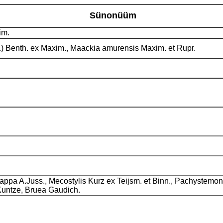
Sünonüüm
xim.
.) Benth. ex Maxim., Maackia amurensis Maxim. et Rupr.
 Mappa A.Juss., Mecostylis Kurz ex Teijsm. et Binn., Pachyste
Kuntze, Bruea Gaudich.