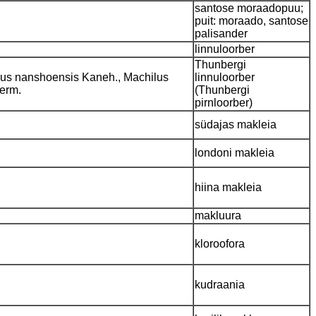
santose moraadopuu;
puit: moraado, santose
palisander
linnuloorber
Thunbergi
ilus nanshoensis Kaneh., Machilus
linnuloorber
term.
(Thunbergi
pirnloorber)
südajas makleia
londoni makleia
hiina makleia
makluura
kloroofora
kudraania