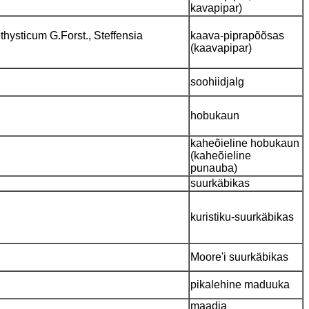
kavapipar)
hysticum G.Forst., Steffensia
kaava-piprapõõsas
(kaavapipar)
soohiidjalg
hobukaun
kaheõieline hobukaun
(kaheõieline
punauba)
suurkäbikas
kuristiku-suurkäbikas
Moore'i suurkäbikas
pikalehine maduuka
maadia