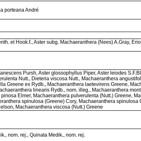
ga porteana André
th. et Hook.f., Aster subg. Machaeranthera (Nees) A.Gray, Erio
r canescens Pursh, Aster glossophyllus Piper, Aster leiodes S.F.B
lverulenta Nutt., Dieteria viscosa Nutt., Machaeranthera angustif
lla Greene ex Rydb., Machaeranthera laetevirens Greene, Macha
achaeranthera linearis Rydb., nom. illeg., Machaeranthera mo
 pinosa Elmer, Machaeranthera pulverulenta (Nutt.) Greene, M
ranthera spinulosa (Greene) Cory, Machaeranthera spinulosa
elson, Machaeranthera viscosa (Nutt.) Greene
., nom. rej., Quinata Medik., nom. rej.