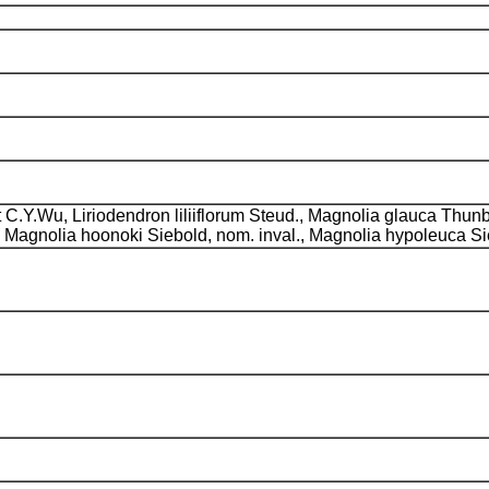
.Y.Wu, Liriodendron liliiflorum Steud., Magnolia glauca Thunb.,
, Magnolia hoonoki Siebold, nom. inval., Magnolia hypoleuca Si