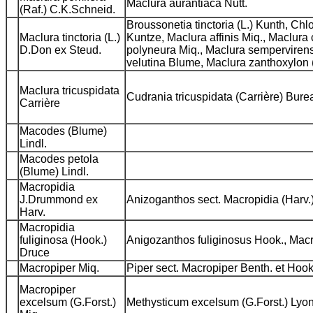
Maclura aurantiaca Nutt.
(Raf.) C.K.Schneid.
Broussonetia tinctoria (L.) Kunth, Chlo
Maclura tinctoria (L.)
Kuntze, Maclura affinis Miq., Maclura
D.Don ex Steud.
polyneura Miq., Maclura sempervirens
velutina Blume, Maclura zanthoxylon (L
Maclura tricuspidata
Cudrania tricuspidata (Carrière) Bure
Carrière
Macodes (Blume)
Lindl.
Macodes petola
(Blume) Lindl.
Macropidia
J.Drummond ex
Anizoganthos sect. Macropidia (Harv.
Harv.
Macropidia
fuliginosa (Hook.)
Anigozanthos fuliginosus Hook., Mac
Druce
Macropiper Miq.
Piper sect. Macropiper Benth. et Hook
Macropiper
excelsum (G.Forst.)
Methysticum excelsum (G.Forst.) Lyon