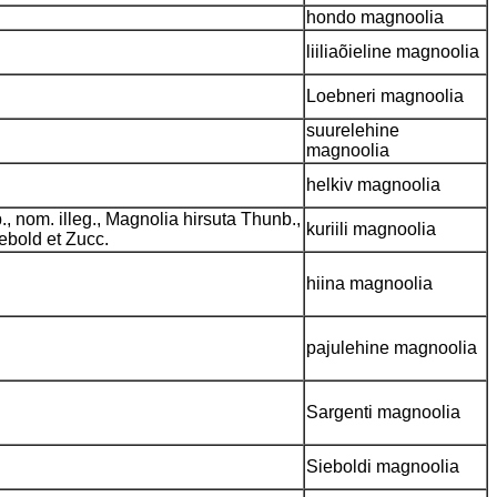
hondo magnoolia
liiliaõieline magnoolia
Loebneri magnoolia
suurelehine
magnoolia
helkiv magnoolia
 nom. illeg., Magnolia hirsuta Thunb.,
kuriili magnoolia
ebold et Zucc.
hiina magnoolia
pajulehine magnoolia
Sargenti magnoolia
Sieboldi magnoolia