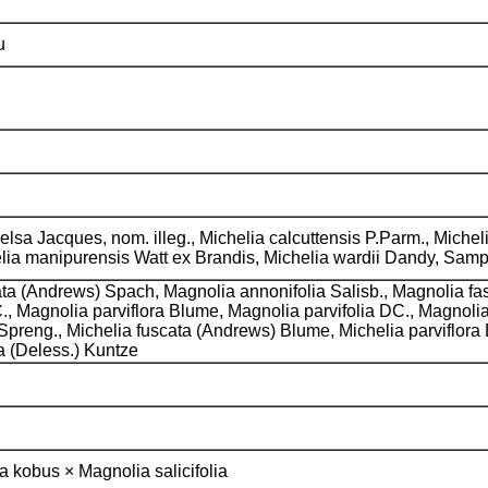
Fu
lsa Jacques, nom. illeg., Michelia calcuttensis P.Parm., Miche
elia manipurensis Watt ex Brandis, Michelia wardii Dandy, Sam
scata (Andrews) Spach, Magnolia annonifolia Salisb., Magnolia fa
Magnolia parviflora Blume, Magnolia parvifolia DC., Magnolia v
 Spreng., Michelia fuscata (Andrews) Blume, Michelia parviflora D
a (Deless.) Kuntze
 kobus × Magnolia salicifolia