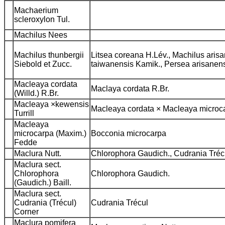
Machaerium
scleroxylon Tul.
Machilus Nees
Machilus thunbergii
Litsea coreana H.Lév., Machilus ari
Siebold et Zucc.
taiwanensis Kamik., Persea arisanens
Macleaya cordata
Maclaya cordata R.Br.
(Willd.) R.Br.
Macleaya ×kewensis
Macleaya cordata × Macleaya micro
Turrill
Macleaya
microcarpa (Maxim.)
Bocconia microcarpa
Fedde
Maclura Nutt.
Chlorophora Gaudich., Cudrania Trécul,
Maclura sect.
Chlorophora
Chlorophora Gaudich.
(Gaudich.) Baill.
Maclura sect.
Cudrania (Trécul)
Cudrania Trécul
Corner
Maclura pomifera