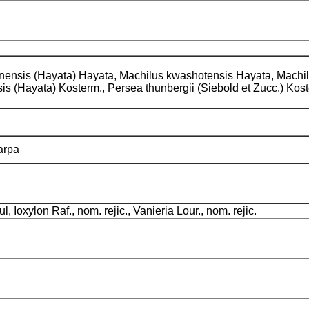
sanensis (Hayata) Hayata, Machilus kwashotensis Hayata, Mach
is (Hayata) Kosterm., Persea thunbergii (Siebold et Zucc.) Kos
carpa
 Ioxylon Raf., nom. rejic., Vanieria Lour., nom. rejic.