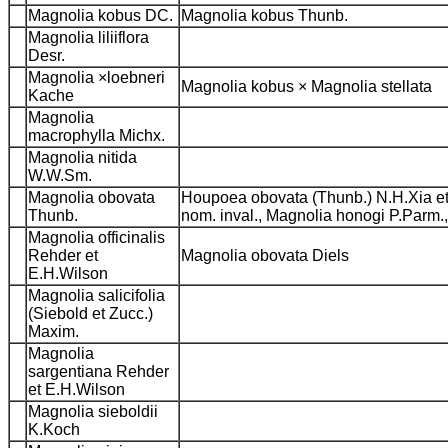
Magnolia kobus DC.
Magnolia kobus Thunb.
Magnolia liliiflora
Desr.
Magnolia ×loebneri
Magnolia kobus × Magnolia stellata
Kache
Magnolia
macrophylla Michx.
Magnolia nitida
W.W.Sm.
Magnolia obovata
Houpoea obovata (Thunb.) N.H.Xia et C
Thunb.
nom. inval., Magnolia honogi P.Parm.
Magnolia officinalis
Rehder et
Magnolia obovata Diels
E.H.Wilson
Magnolia salicifolia
(Siebold et Zucc.)
Maxim.
Magnolia
sargentiana Rehder
et E.H.Wilson
Magnolia sieboldii
K.Koch