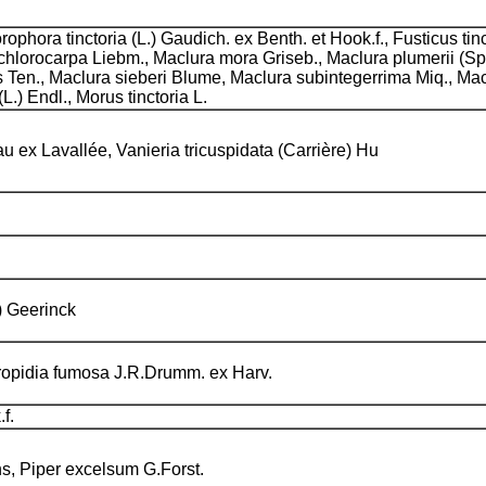
rophora tinctoria (L.) Gaudich. ex Benth. et Hook.f., Fusticus tinc
 chlorocarpa Liebm., Maclura mora Griseb., Maclura plumerii (S
 Ten., Maclura sieberi Blume, Maclura subintegerrima Miq., Mac
.) Endl., Morus tinctoria L.
au ex Lavallée, Vanieria tricuspidata (Carrière) Hu
) Geerinck
ropidia fumosa J.R.Drumm. ex Harv.
.f.
s, Piper excelsum G.Forst.