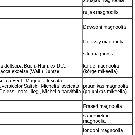
südajas magnoolia
ruljas magnoolia
Dawsoni magnoolia
Delavay magnoolia
sile magnoolia
lia doltsopa Buch.-Ham. ex DC.,
kõrge magnoolia
pacca excelsa (Wall.) Kuntze
(kõrge mikeelia)
sciata Vent., Magnolia fuscata
ersicolor Salisb., Michelia fascicata
pruunikas magnoolia
eless., nom. illeg., Michelia parvifolia
(pruunikas mikeelia)
Fraseri magnoolia
suureõieline
magnoolia
londoni magnoolia