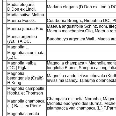
Madia elegans
Madaria elegans (D.Don ex Lindl.) D
D.Don ex Lindl.
Madia sativa Molina
Maerua Forssk.
Courbonia Brongn., Niebuhria DC., P
Maerua angustifolia Schinz, nom. illeg
Maerua juncea Pax
Maerua maschonica Gilg, Maerua ra
Maesa argentea
Baeobotrys argentea Wall., Maesa ar
(Wall.) A.DC.
Magnolia L.
Magnolia acuminata
(L.) L.
Magnolia ×alba
Magnolia champaca × Magnolia montana
(DC.) Figlar
longifolia Blume, Sampacca longifol
Magnolia
Magnolia candollei var. obovata (Korth
betongensis (Craib)
levissima Dandy, Talauma oblanceola
H.Keng
Magnolia campbellii
Hook.f. et Thomson
Champaca michelia Noronha, Magnolia
Magnolia champaca
Michelia euonymoides Burm.f., Micheli
(L.) Baill. ex Pierre
tsiampacca var. champaca (L.) P.Pa
Magnolia cordata