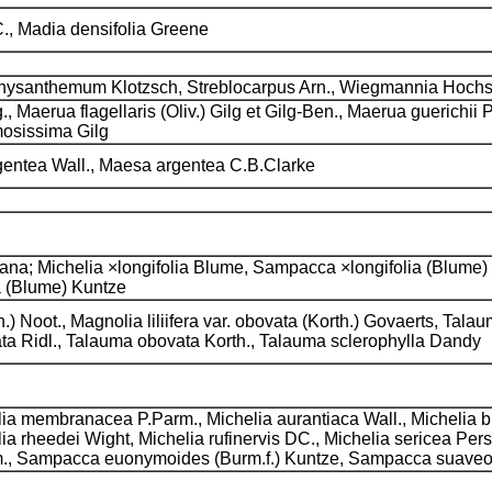
C., Madia densifolia Greene
hysanthemum Klotzsch, Streblocarpus Arn., Wiegmannia Hochst
., Maerua flagellaris (Oliv.) Gilg et Gilg-Ben., Maerua guerichi
mosissima Gilg
gentea Wall., Maesa argentea C.B.Clarke
; Michelia ×longifolia Blume, Sampacca ×longifolia (Blume) K
ia (Blume) Kuntze
.) Noot., Magnolia liliifera var. obovata (Korth.) Govaerts, Ta
ta Ridl., Talauma obovata Korth., Talauma sclerophylla Dandy
 membranacea P.Parm., Michelia aurantiaca Wall., Michelia bl
a rheedei Wight, Michelia rufinervis DC., Michelia sericea Pers
rm., Sampacca euonymoides (Burm.f.) Kuntze, Sampacca suaveo