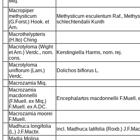
Miq.
Macropiper
methysticum
Methysticum esculentum Raf., Methyst
(G.Forst.) Hook. et
schlechtendalii Kunth
Arn.
Macrothelypteris
(H.Ito) Ching
Macrotyloma (Wight
et Arn.) Verdc., nom.
Kerstingiella Harms, nom. rej.
cons.
Macrotyloma
uniflorum (Lam.)
Dolichos biflorus L.
Verdc.
Macrozamia Miq.
Macrozamia
macdonnellii
Encephalartos macdonnellii F.Muell. e
(F.Muell. ex Miq.)
F.Muell. ex A.DC.
Macrozamia moorei
F.Muell.
Madhuca longifolia
incl. Madhuca latifolia (Roxb.) J.F.Macb
(L.) J.F.Macbr.
Madia Molina