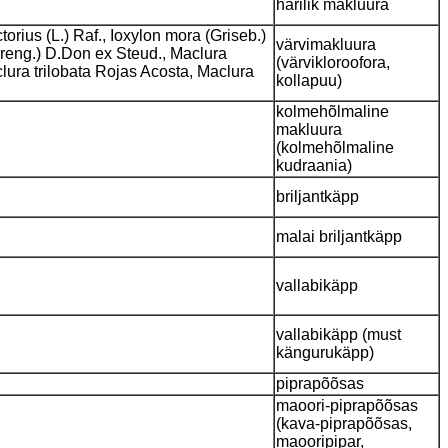
harilik makluura
torius (L.) Raf., Ioxylon mora (Griseb.)
värvimakluura
preng.) D.Don ex Steud., Maclura
(värvikloroofora,
lura trilobata Rojas Acosta, Maclura
kollapuu)
kolmehõlmaline
makluura
(kolmehõlmaline
kudraania)
briljantkäpp
malai briljantkäpp
vallabikäpp
vallabikäpp (must
kängurukäpp)
piprapõõsas
maoori-piprapõõsas
(kava-piprapõõsas,
maooripipar,