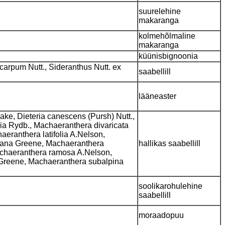
suurelehine
makaranga
kolmehõlmaline
makaranga
küünisbignoonia
carpum Nutt., Sideranthus Nutt. ex
saabellill
lääneaster
lake, Dieteria canescens (Pursh) Nutt.,
olia Rydb., Machaeranthera divaricata
eranthera latifolia A.Nelson,
ntana Greene, Machaeranthera
hallikas saabellill
achaeranthera ramosa A.Nelson,
 Greene, Machaeranthera subalpina
soolikarohulehine
saabellill
moraadopuu