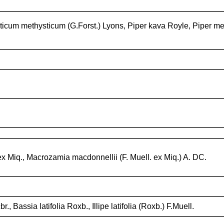
icum methysticum (G.Forst.) Lyons, Piper kava Royle, Piper met
x Miq., Macrozamia macdonnellii (F. Muell. ex Miq.) A. DC.
r., Bassia latifolia Roxb., Illipe latifolia (Roxb.) F.Muell.