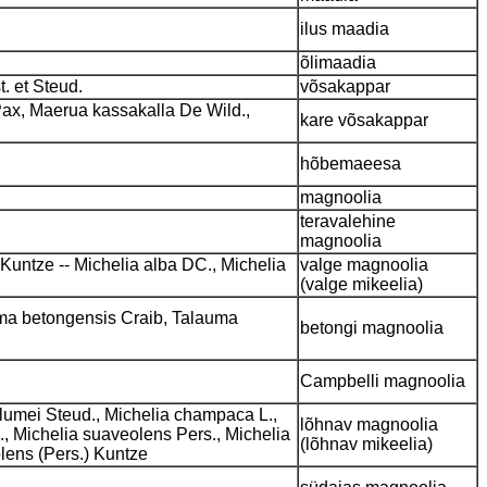
ilus maadia
õlimaadia
. et Steud.
võsakappar
i Pax, Maerua kassakalla De Wild.,
kare võsakappar
hõbemaeesa
magnoolia
teravalehine
magnoolia
untze -- Michelia alba DC., Michelia
valge magnoolia
(valge mikeelia)
lauma betongensis Craib, Talauma
betongi magnoolia
Campbelli magnoolia
umei Steud., Michelia champaca L.,
lõhnav magnoolia
., Michelia suaveolens Pers., Michelia
(lõhnav mikeelia)
lens (Pers.) Kuntze