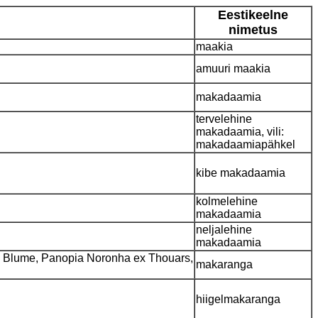
Eestikeelne
nimetus
maakia
amuuri maakia
makadaamia
tervelehine
makadaamia, vili:
makadaamiapähkel
kibe makadaamia
kolmelehine
makadaamia
neljalehine
makadaamia
mon Blume, Panopia Noronha ex Thouars,
makaranga
hiigelmakaranga