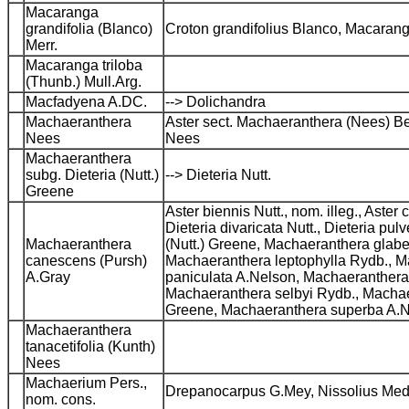
Macaranga
grandifolia (Blanco)
Croton grandifolius Blanco, Macaran
Merr.
Macaranga triloba
(Thunb.) Mull.Arg.
Macfadyena A.DC.
--> Dolichandra
Machaeranthera
Aster sect. Machaeranthera (Nees) Ben
Nees
Nees
Machaeranthera
subg. Dieteria (Nutt.)
--> Dieteria Nutt.
Greene
Aster biennis Nutt., nom. illeg., Aste
Dieteria divaricata Nutt., Dieteria pu
Machaeranthera
(Nutt.) Greene, Machaeranthera glabe
canescens (Pursh)
Machaeranthera leptophylla Rydb., M
A.Gray
paniculata A.Nelson, Machaeranthera
Machaeranthera selbyi Rydb., Machae
Greene, Machaeranthera superba A.N
Machaeranthera
tanacetifolia (Kunth)
Nees
Machaerium Pers.,
Drepanocarpus G.Mey, Nissolius Medik
nom. cons.