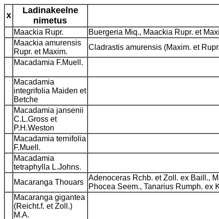
Ladinakeelne
x
nimetus
Maackia Rupr.
Buergeria Miq., Maackia Rupr. et Ma
Maackia amurensis
Cladrastis amurensis (Maxim. et Rupr
Rupr. et Maxim.
Macadamia F.Muell.
Macadamia
integrifolia Maiden et
Betche
Macadamia jansenii
C.L.Gross et
P.H.Weston
Macadamia ternifolia
F.Muell.
Macadamia
tetraphylla L.Johns.
Adenoceras Rchb. et Zoll. ex Baill.,
Macaranga Thouars
Phocea Seem., Tanarius Rumph. ex 
Macaranga gigantea
(Reicht.f. et Zoll.)
M.A.