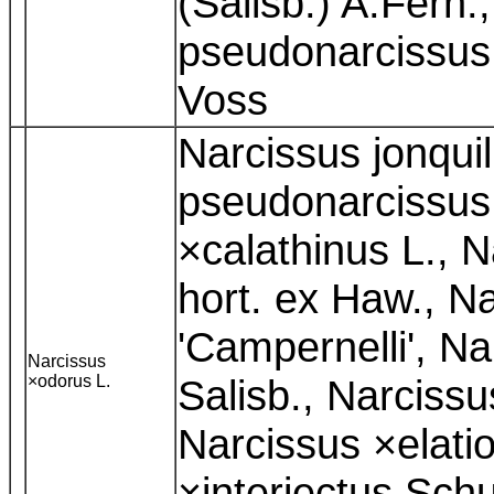
(Salisb.) A.Fern.
pseudonarcissus f
Voss
Narcissus jonqui
pseudonarcissus
×calathinus L., 
hort. ex Haw., N
'Campernelli', N
Narcissus
×odorus L.
Salisb., Narcissu
Narcissus ×elati
×interjectus Schu