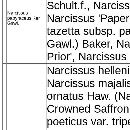
Schult.f., Narcis
Narcissus
Narcissus 'Paper
papyraceus Ker
Gawl.
tazetta subsp. p
Gawl.) Baker, Na
Prior', Narcissus
Narcissus hellen
Narcissus majali
ornatus Haw. (Na
Crowned Saffron
poeticus var. tri