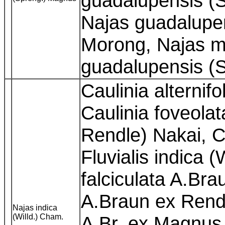
guadalupensis (S
Najas guadalupen
Morong, Najas m
guadalupensis (
Caulinia alternif
Caulinia foveola
Rendle) Nakai, Ca
Fluvialis indica (
falciculata A.Bra
A.Braun ex Rendl
Najas indica
(Willd.) Cham.
A.Br. ex Magnus,