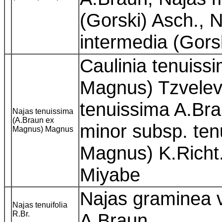
(Gorski) Asch., 
intermedia (Gors
Caulinia tenuiss
Magnus) Tzvelev,
tenuissima A.Br
Najas tenuissima
(A.Braun ex
minor subsp. ten
Magnus) Magnus
Magnus) K.Richt.
Miyabe
Najas graminea va
Najas tenuifolia
R.Br.
A.Braun