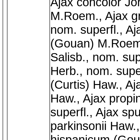
Ajax concolor Jor
M.Roem., Ajax gr
nom. superfl., Aj
(Gouan) M.Roem.,
Salisb., nom. sup
Herb., nom. super
(Curtis) Haw., Aja
Haw., Ajax prop
superfl., Ajax s
parkinsonii Haw.
hispanicum (Gou