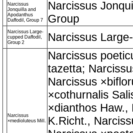
Narcissus Jonqu
Narcissus
Jonquilla and
Apodanthus
Group
Daffodil, Group 7
Narcissus Large-
Narcissus Larg
cupped Daffodil,
Group 2
Narcissus poetic
tazetta; Narcissu
Narcissus ×biflor
×cothurnalis Sali
×dianthos Haw., 
Narcissus
K.Richt., Narciss
×medioluteus Mill.