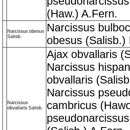
pseudonarcissus 
(Haw.) A.Fern.
Narcissus bulbo
Narcissus obesus
Salisb.
obesus (Salisb.)
Ajax obvallaris (
Narcissus hispan
obvallaris (Salis
Narcissus pseudo
cambricus (Hawor
Narcissus
obvallaris Salisb.
pseudonarcissus 