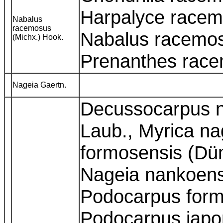
Harpalyce racem
Nabalus
racemosus
Nabalus racemos
(Michx.) Hook.
Prenanthes rac
Nageia Gaertn.
Decussocarpus n
Laub., Myrica na
formosensis (Dü
Nageia nankoensi
Podocarpus for
Podocarpus japon