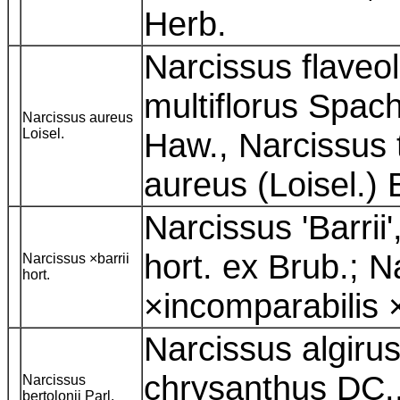
Herb.
Narcissus flaveo
multiflorus Spac
Narcissus aureus
Loisel.
Haw., Narcissus 
aureus (Loisel.)
Narcissus 'Barrii'
hort. ex Brub.; N
Narcissus ×barrii
hort.
×incomparabilis 
Narcissus algiru
chrysanthus DC.,
Narcissus
bertolonii Parl.