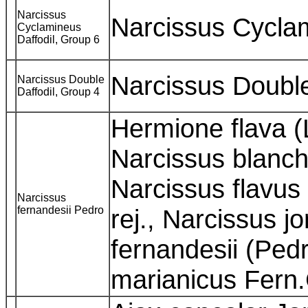
Narcissus
Narcissus Cycl
Cyclamineus
Daffodil, Group 6
Narcissus Doub
Narcissus Double
Daffodil, Group 4
Hermione flava 
Narcissus blanch
Narcissus flavus
Narcissus
fernandesii Pedro
rej., Narcissus j
fernandesii (Ped
marianicus Fern