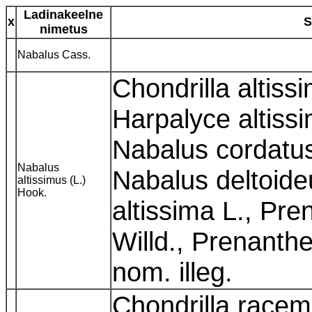
Ladinakeelne
x
S
nimetus
Nabalus Cass.
Chondrilla altiss
Harpalyce altiss
Nabalus cordatus
Nabalus
Nabalus deltoid
altissimus (L.)
Hook.
altissima L., Pr
Willd., Prenanthes
nom. illeg.
Chondrilla racem