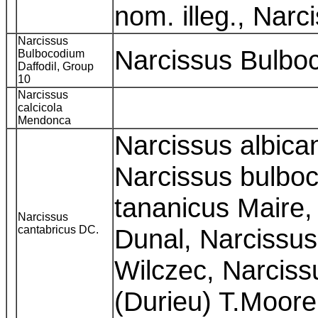
nom. illeg., Narc
Narcissus
Narcissus Bulb
Bulbocodium
Daffodil, Group
10
Narcissus
calcicola
Mendonca
Narcissus albica
Narcissus bulbo
tananicus Maire, 
Narcissus
cantabricus DC.
Dunal, Narcissus
Wilczec, Narcis
(Durieu) T.Moor