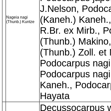
J.Nelson, Podoc
(Kaneh.) Kaneh.
Nageia nagi
(Thunb.) Kuntze
R.Br. ex Mirb., 
(Thunb.) Makino
(Thunb.) Zoll. et
Podocarpus nagi 
Podocarpus nagi
Kaneh., Podocar
Hayata
Decussocarpus wa