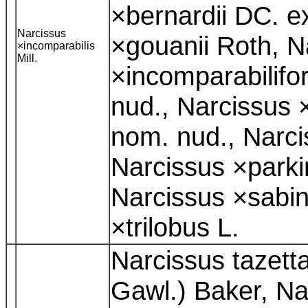
×bernardii DC. e
Narcissus
×gouanii Roth, N
×incomparabilis
Mill.
×incomparabilifo
nud., Narcissus 
nom. nud., Narcis
Narcissus ×parki
Narcissus ×sabini
×trilobus L.
Narcissus tazetta
Gawl.) Baker, Na