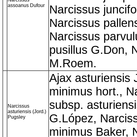
assoanus Dufour
Narcissus juncifo
Narcissus pallens
Narcissus parvul
pusillus G.Don, N
M.Roem.
Ajax asturiensis 
minimus hort., N
subsp. asturiensi
Narcissus
asturiensis (Jord.)
G.López, Narciss
Pugsley
minimus Baker, 