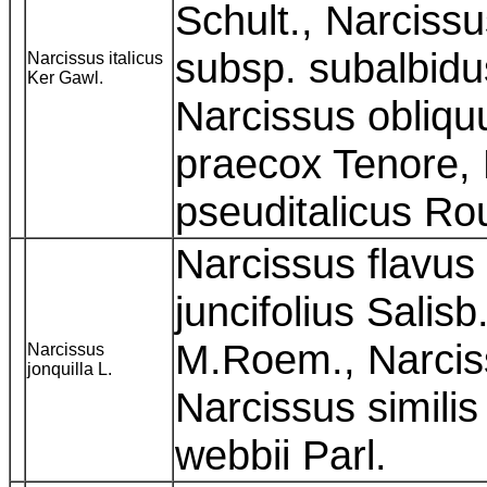
Schult., Narciss
subsp. subalbidus
Narcissus italicus
Ker Gawl.
Narcissus obliqu
praecox Tenore,
pseuditalicus R
Narcissus flavus
juncifolius Salis
M.Roem., Narcis
Narcissus
jonquilla L.
Narcissus similis
webbii Parl.