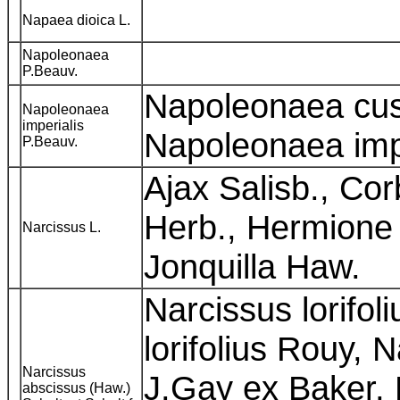
Napaea dioica L.
Napoleonaea
P.Beauv.
Napoleonaea cus
Napoleonaea
imperialis
Napoleonaea impe
P.Beauv.
Ajax Salisb., Cor
Herb., Hermione 
Narcissus L.
Jonquilla Haw.
Narcissus lorifoli
lorifolius Rouy, 
Narcissus
J.Gay ex Baker, 
abscissus (Haw.)