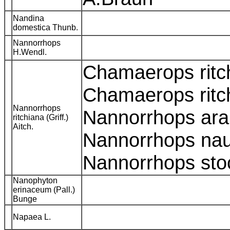
Nandina
domestica Thunb.
Nannorrhops
H.Wendl.
Chamaerops ritch
Chamaerops ritch
Nannorrhops
Nannorrhops arab
ritchiana (Griff.)
Aitch.
Nannorrhops nau
Nannorrhops sto
Nanophyton
erinaceum (Pall.)
Bunge
Napaea L.