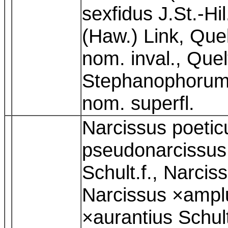
sexfidus J.St.-Hi
(Haw.) Link, Quel
nom. inval., Que
Stephanophorum 
nom. superfl.
Narcissus poetic
pseudonarcissus;
Schult.f., Narci
Narcissus ×amplu
×aurantius Schult