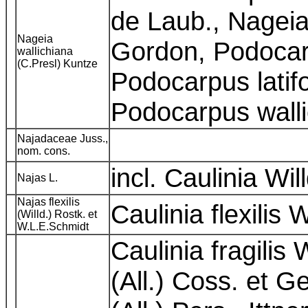
de Laub., Nageia
Nageia
Gordon, Podocar
wallichiana
(C.Presl) Kuntze
Podocarpus latif
Podocarpus wall
Najadaceae Juss.,
nom. cons.
incl. Caulinia Wil
Najas L.
Najas flexilis
Caulinia flexilis W
(Willd.) Rostk. et
W.L.E.Schmidt
Caulinia fragilis 
(All.) Coss. et G