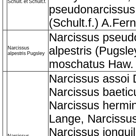
Schult. et Schult.f.
pseudonarcissus
(Schult.f.) A.Fer
Narcissus pseud
alpestris (Pugsle
Narcissus
alpestris Pugsley
moschatus Haw
Narcissus assoi 
Narcissus baetic
Narcissus hermini
Lange, Narcissus
Narcissus jonquil
Narcissus