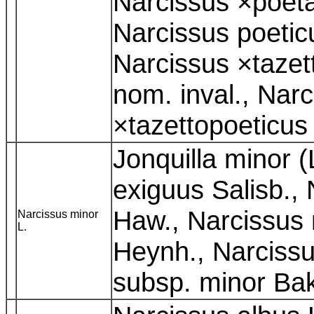
Narcissus ×poeta
Narcissus poeti
Narcissus ×tazet
nom. inval., Nar
×tazettopoeticus
Jonquilla minor (
exiguus Salisb.,
Haw., Narcissus
Narcissus minor
L.
Heynh., Narciss
subsp. minor Ba