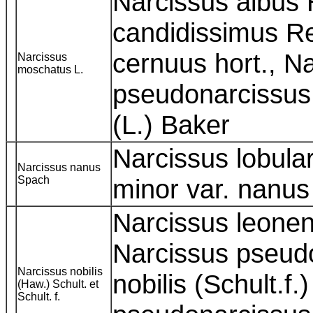
Narcissus albus 
candidissimus R
cernuus hort., N
Narcissus
moschatus L.
pseudonarcissus
(L.) Baker
Narcissus lobular
Narcissus nanus
Spach
minor var. nanu
Narcissus leonen
Narcissus pseud
Narcissus nobilis
nobilis (Schult.f.
(Haw.) Schult. et
Schult. f.