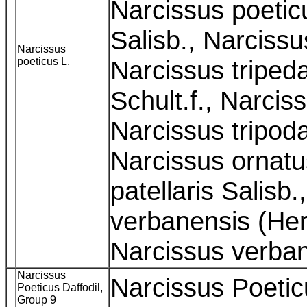
Narcissus poeticu
Salisb., Narcissu
Narcissus
poeticus L.
Narcissus triped
Schult.f., Narciss
Narcissus tripoda
Narcissus ornatu
patellaris Salisb
verbanensis (Her
Narcissus verba
Narcissus
Narcissus Poeti
Poeticus Daffodil,
Group 9