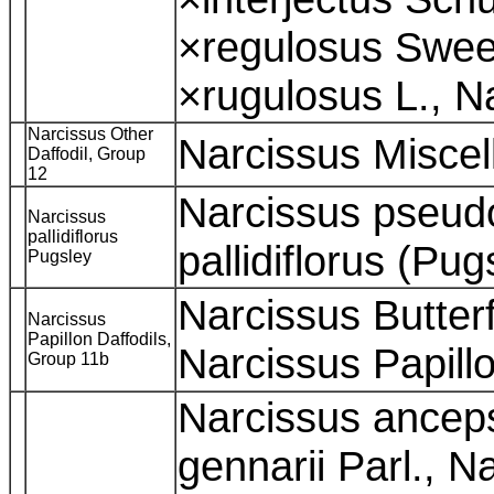
×regulosus Swee
×rugulosus L., N
Narcissus Other
Narcissus Misce
Daffodil, Group
12
Narcissus pseud
Narcissus
pallidiflorus
pallidiflorus (Pu
Pugsley
Narcissus Butterf
Narcissus
Papillon Daffodils,
Narcissus Papil
Group 11b
Narcissus ancep
gennarii Parl., 