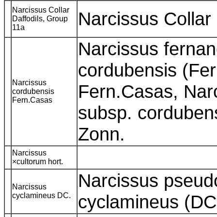
Narcissus Collar
Narcissus Colla
Daffodils, Group
11a
Narcissus fernand
cordubensis (Fe
Narcissus
Fern.Casas, Narc
cordubensis
Fern.Casas
subsp. corduben
Zonn.
Narcissus
×cultorum hort.
Narcissus pseud
Narcissus
cyclamineus DC.
cyclamineus (DC