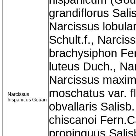
grandiflorus Sali
Narcissus lobular
Schult.f., Narcis
brachysiphon Fe
luteus Duch., Na
Narcissus maxim
moschatus var. f
Narcissus
hispanicus Gouan
obvallaris Salisb
chiscanoi Fern.C
propinquus Salisb