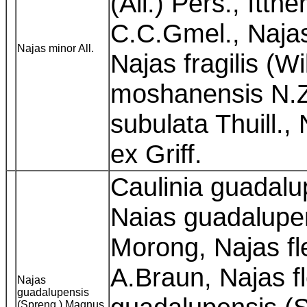
(All.) Pers., Ittne
C.C.Gmel., Naja
Najas minor All.
Najas fragilis (Wi
moshanensis N.
subulata Thuill.,
ex Griff.
Caulinia guadalu
Naias guadalupen
Morong, Najas fle
A.Braun, Najas fle
Najas
guadalupensis
(Spreng.) Magnus