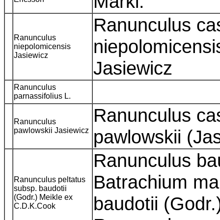
Markl.
Ranunculus ca
Ranunculus
niepolomicensi
niepolomicensis
Jasiewicz
Jasiewicz
Ranunculus
parnassifolius L.
Ranunculus ca
Ranunculus
pawlowskii Jasiewicz
pawlowskii (Ja
Ranunculus bau
Batrachium mar
Ranunculus peltatus
subsp. baudotii
(Godr.) Meikle ex
baudotii (Godr.
C.D.K.Cook