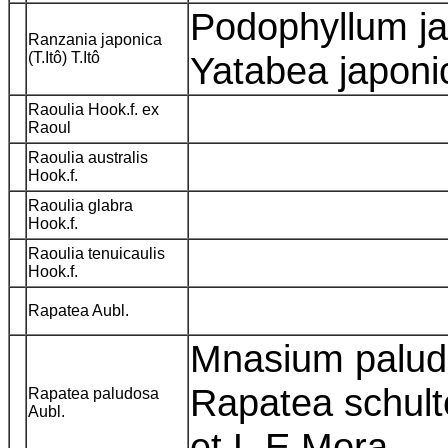
Podophyllum ja
Ranzania japonica
(T.Itô) T.Itô
Yatabea japoni
Raoulia Hook.f. ex
Raoul
Raoulia australis
Hook.f.
Raoulia glabra
Hook.f.
Raoulia tenuicaulis
Hook.f.
Rapatea Aubl.
Mnasium paludo
Rapatea schult
Rapatea paludosa
Aubl.
et L.E.Mora