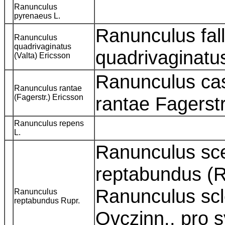
Ranunculus
pyrenaeus L.
Ranunculus fal
Ranunculus
quadrivaginatus
quadrivaginatu
(Valta) Ericsson
Ranunculus ca
Ranunculus rantae
(Fagerstr.) Ericsson
rantae Fagerst
Ranunculus repens
L.
Ranunculus sce
reptabundus (R
Ranunculus scle
Ranunculus
reptabundus Rupr.
Ovczinn., pro s