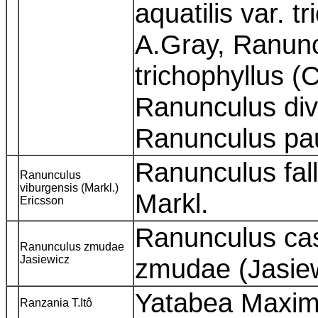
aquatilis var. t
A.Gray, Ranunc
trichophyllus (
Ranunculus div
Ranunculus pa
Ranunculus fal
Ranunculus
viburgensis (Markl.)
Markl.
Ericsson
Ranunculus ca
Ranunculus zmudae
Jasiewicz
zmudae (Jasiew
Yatabea Maxim
Ranzania T.Itô