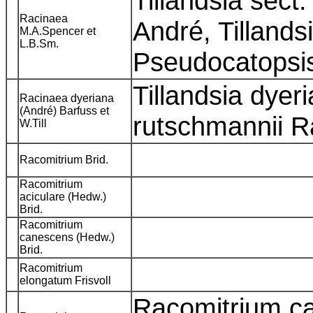
Tillandsia sect
Racinaea
André, Tillands
M.A.Spencer et
L.B.Sm.
Pseudocatopsi
Tillandsia dyer
Racinaea dyeriana
(André) Barfuss et
rutschmannii 
W.Till
Racomitrium Brid.
Racomitrium
aciculare (Hedw.)
Brid.
Racomitrium
canescens (Hedw.)
Brid.
Racomitrium
elongatum Frisvoll
Racomitrium c