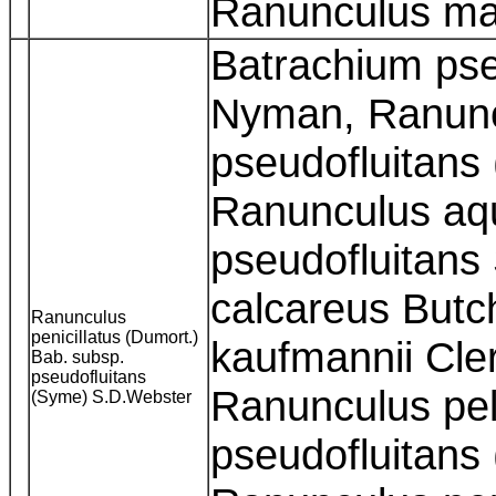
Ranunculus mar
Batrachium pse
Nyman, Ranuncu
pseudofluitans
Ranunculus aqua
pseudofluitan
calcareus Butc
Ranunculus
penicillatus (Dumort.)
kaufmannii Cle
Bab. subsp.
pseudofluitans
Ranunculus pel
(Syme) S.D.Webster
pseudofluitans