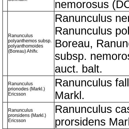
nemorosus (DC
Ranunculus ne
Ranunculus po
Ranunculus
Boreau, Ranun
polyanthemos subsp.
polyanthomoides
(Boreau) Ahlfv.
subsp. nemorosu
auct. balt.
Ranunculus fal
Ranunculus
prionodes (Markl.)
Markl.
Ericsson
Ranunculus ca
Ranunculus
prorsidens (Markl.)
prorsidens Mar
Ericsson