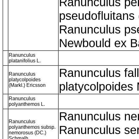
Ranunculus peni
pseudofluitans
Ranunculus pse
Newbould ex B
Ranunculus
platanifolius L.
Ranunculus fal
Ranunculus
platycolpoides
platycolpoides
(Markl.) Ericsson
Ranunculus
polyanthemos L.
Ranunculus ne
Ranunculus
Ranunculus se
polyanthemos subsp.
nemorosus (DC.)
Schmalh.