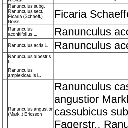
Ranunculus subg.
Ficaria Schaef
Ranunculus sect.
Ficaria (Schaeff.)
Boiss.
Ranunculus acon
Ranunculus
aconitifolius L.
Ranunculus ac
Ranunculus acris L.
Ranunculus alpestris
L.
Ranunculus
amplexicaulis L.
Ranunculus ca
angustior Mark
cassubicus subs
Ranunculus angustior
(Markl.) Ericsson
Fagerstr., Ranu