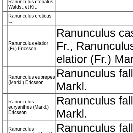
Ranunculus crenatus
Waldst. et Kit.
Ranunculus creticus
L.
Ranunculus cass
Fr., Ranunculu
Ranunculus elatior
(Fr.) Ericsson
elatior (Fr.) Ma
Ranunculus fal
Ranunculus euprepes
(Markl.) Ericsson
Markl.
Ranunculus fal
Ranunculus
euryanthes (Markl.)
Markl.
Ericsson
Ranunculus fal
Ranunculus