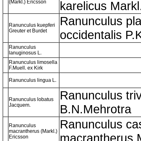
(Markl.) Ericsson
karelicus Markl
Ranunculus pla
Ranunculus kuepferi
Greuter et Burdet
occidentalis P
Ranunculus
lanuginosus L.
Ranunculus limosella
F.Muell. ex Kirk
Ranunculus lingua L.
Ranunculus triv
Ranunculus lobatus
Jacquem.
B.N.Mehrotra
Ranunculus ca
Ranunculus
macrantherus (Markl.)
macrantherus 
Ericsson