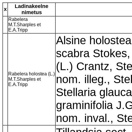
Ladinakeelne
x
nimetus
Rabelera
M.T.Sharples et
E.A.Tripp
Alsine holostea 
scabra Stokes,
(L.) Crantz, Ste
Rabelera holostea (L.)
nom. illeg., Ste
M.T.Sharples et
E.A.Tripp
Stellaria glauca
graminifolia J.
nom. inval., St