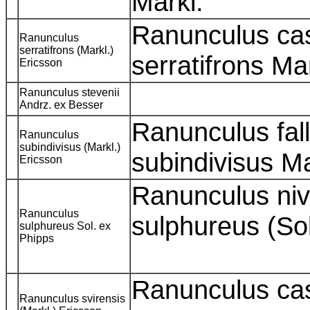
Markl.
Ranunculus ca
Ranunculus
serratifrons (Markl.)
serratifrons Ma
Ericsson
Ranunculus stevenii
Andrz. ex Besser
Ranunculus fal
Ranunculus
subindivisus (Markl.)
subindivisus M
Ericsson
Ranunculus niva
Ranunculus
sulphureus (So
sulphureus Sol. ex
Phipps
Ranunculus ca
Ranunculus svirensis