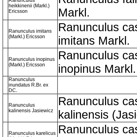
Ranunculus
heikkinenii (Markl.)
Markl.
Ericsson
Ranunculus ca
Ranunculus imitans
(Markl.) Ericsson
imitans Markl.
Ranunculus ca
Ranunculus inopinus
(Markl.) Ericsson
inopinus Markl
Ranunculus
inundatus R.Br. ex
DC.
Ranunculus ca
Ranunculus
kalinensis Jasiewicz
kalinensis (Jas
Ranunculus ca
Ranunculus karelicus