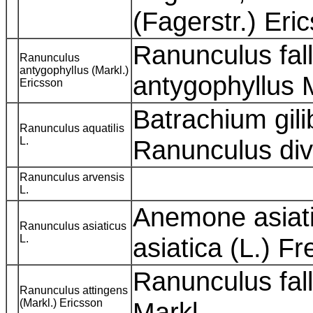
(Fagerstr.) Eri
Ranunculus fal
Ranunculus
antygophyllus (Markl.)
antygophyllus 
Ericsson
Batrachium gilib
Ranunculus aquatilis
L.
Ranunculus dive
Ranunculus arvensis
L.
Anemone asiati
Ranunculus asiaticus
L.
asiatica (L.) F
Ranunculus fal
Ranunculus attingens
(Markl.) Ericsson
Markl.