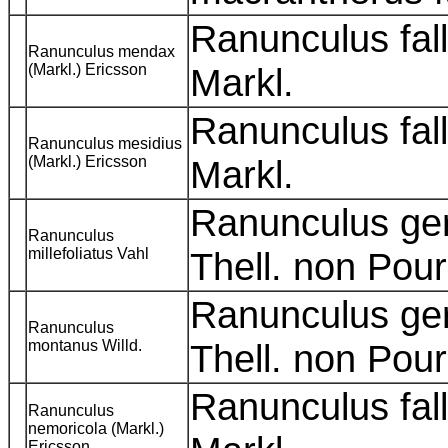
Ranunculus fal
Ranunculus mendax
(Markl.) Ericsson
Markl.
Ranunculus fal
Ranunculus mesidius
(Markl.) Ericsson
Markl.
Ranunculus gera
Ranunculus
millefoliatus Vahl
Thell. non Pour
Ranunculus gera
Ranunculus
montanus Willd.
Thell. non Pour
Ranunculus fal
Ranunculus
nemoricola (Markl.)
Ericsson