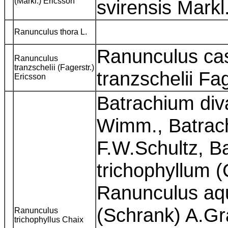
(Markl.) Ericsson
svirensis Markl
Ranunculus thora L.
Ranunculus ca
Ranunculus
tranzschelii (Fagerstr.)
tranzschelii Fa
Ericsson
Batrachium div
Wimm., Batrac
F.W.Schultz, B
trichophyllum 
Ranunculus aqua
(Schrank) A.Gr
Ranunculus
trichophyllus Chaix