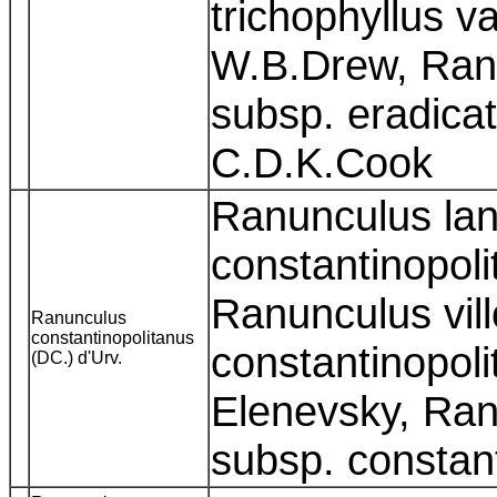
trichophyllus va
W.B.Drew, Ranu
subsp. eradicat
C.D.K.Cook
Ranunculus lan
constantinopol
Ranunculus vil
Ranunculus
constantinopolitanus
constantinopoli
(DC.) d'Urv.
Elenevsky, Ran
subsp. constan