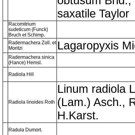
obtusum Brid.,
saxatile Taylor
Racomitrium
sudeticum (Funck)
Bruch et Schimp.
Lagaropyxis M
Radermachera Zoll. et
Moritzi
Radermachera sinica
(Hance) Hemsl.
Radiola Hill
Linum radiola L
(Lam.) Asch., R
Radiola linoides Roth
H.Karst.
Radula Dumort.