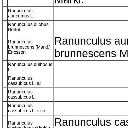
Ranunculus
auricomus L.
Ranunculus bilobus
Bertol.
Ranunculus au
Ranunculus
brunnescens (Markl.)
brunnescens M
Ericsson
Ranunculus bulbosus
L.
Ranunculus
cassubicus L. s.l.
Ranunculus
cassubicus L.
Ranunculus
cassubicus L. s.str.
Ranunculus ca
Ranunculus