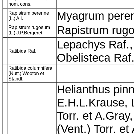
nom. cons.
Myagrum pere
Rapistrum perenne
(L.) All.
Rapistrum rugo
Rapistrum rugosum
(L.) J.P.Bergeret
Lepachys Raf.,
Ratibida Raf.
Obelisteca Raf
Ratibida columnifera
(Nutt.) Wooton et
Standl.
Helianthus pinn
E.H.L.Krause, 
Torr. et A.Gray
(Vent.) Torr. e