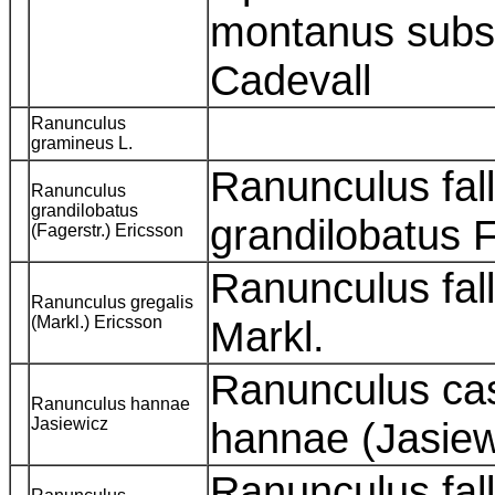
montanus subsp
Cadevall
Ranunculus
gramineus L.
Ranunculus fal
Ranunculus
grandilobatus
grandilobatus 
(Fagerstr.) Ericsson
Ranunculus fall
Ranunculus gregalis
(Markl.) Ericsson
Markl.
Ranunculus ca
Ranunculus hannae
Jasiewicz
hannae (Jasiew
Ranunculus fall