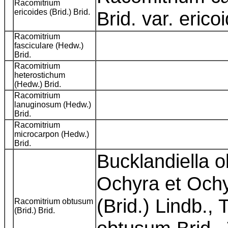
Racomitrium
ericoides (Brid.) Brid.
Brid. var. eric
Racomitrium
fasciculare (Hedw.)
Brid.
Racomitrium
heterostichum
(Hedw.) Brid.
Racomitrium
lanuginosum (Hedw.)
Brid.
Racomitrium
microcarpon (Hedw.)
Brid.
Bucklandiella o
Ochyra et Och
(Brid.) Lindb.,
Racomitrium obtusum
(Brid.) Brid.