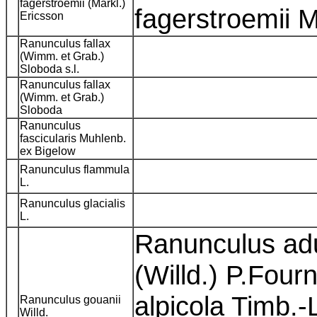
fagerstroemii (Markl.)
fagerstroemii 
Ericsson
Ranunculus fallax
(Wimm. et Grab.)
Sloboda s.l.
Ranunculus fallax
(Wimm. et Grab.)
Sloboda
Ranunculus
fascicularis Muhlenb.
ex Bigelow
Ranunculus flammula
L.
Ranunculus glacialis
L.
Ranunculus adu
(Willd.) P.Four
alpicola Timb.-
Ranunculus gouanii
Willd.