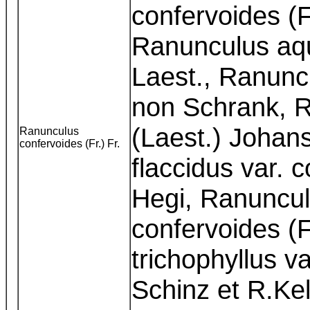
confervoides (
Ranunculus aqua
Laest., Ranuncu
non Schrank, R
(Laest.) Johan
Ranunculus
confervoides (Fr.) Fr.
flaccidus var. c
Hegi, Ranuncul
confervoides (F
trichophyllus va
Schinz et R.Ke