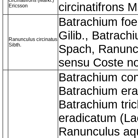
circinatifrons (Markl.)
circinatifrons 
Ericsson
Batrachium foe
Gilib., Batrach
Ranunculus circinatus
Sibth.
Spach, Ranuncu
sensu Coste n
Batrachium con
Batrachium erad
Batrachium tri
eradicatum (La
Ranunculus aqua