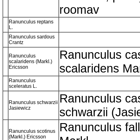
roomav
Ranunculus reptans
L.
Ranunculus sardous
Crantz
Ranunculus ca
Ranunculus
scalaridens (Markl.)
scalaridens Ma
Ericsson
Ranunculus
sceleratus L.
Ranunculus ca
Ranunculus schwarzii
Jasiewicz
schwarzii (Jas
Ranunculus fal
Ranunculus scotinus
(Markl.) Ericsson