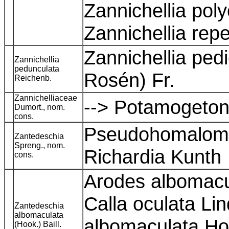
Zannichellia pol
Zannichellia re
Zannichellia pedi
Zannichellia
pedunculata
Rosén) Fr.
Reichenb.
Zannichelliaceae
--> Potamoget
Dumort., nom.
cons.
Pseudohomalom
Zantedeschia
Spreng., nom.
Richardia Kunth
cons.
Arodes albomacu
Calla oculata Lin
Zantedeschia
albomaculata
albomaculata Ho
(Hook.) Baill.