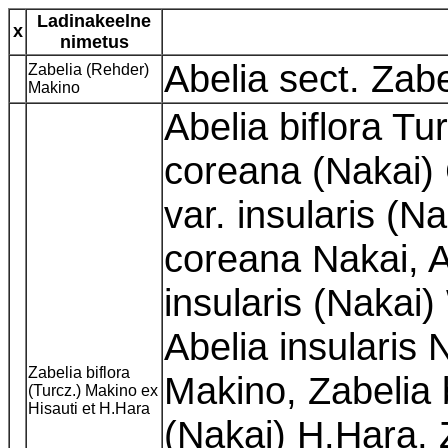
Ladinakeelne
x
nimetus
Abelia sect. Zab
Zabelia (Rehder)
Makino
Abelia biflora Tur
coreana (Nakai) 
var. insularis (N
coreana Nakai, A
insularis (Nakai
Abelia insularis 
Zabelia biflora
Makino, Zabelia 
(Turcz.) Makino ex
Hisauti et H.Hara
(Nakai) H.Hara, Z