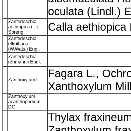
oculata (Lindl.) 
Zantedeschia
Calla aethiopica
aethiopica (L.)
Spreng.
Zantedeschia
elliottiana
(W.Wats.) Engl.
Zantedeschia
rehmannii Engl.
Fagara L., Ochr
Zanthoxylum L.
Xanthoxylum Mill.
Zanthoxylum
acanthopodium
DC.
Thylax fraxineum 
Zanthoxylum frax