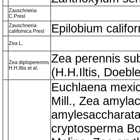
Zauschneria
C.Presl
Epilobium califo
Zauschneria
californica Presl
Zea L.
Zea perennis sub
Zea diploperennis
H.H.Iltis et al.
(H.H.Iltis, Doeb
Euchlaena mexic
Mill., Zea amyla
amylesaccharata 
cryptosperma Bo