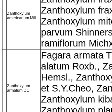
Zanthoxylum frax
Zanthoxylum
americanum Mill.
Zanthoxylum mit
parvum Shinners
ramiflorum Mich
Fagara armata T
alatum Roxb., Z
Hemsl., Zantho
et S.Y.Cheo, Zan
Zanthoxylum
armatum DC.
Zanthoxylum kib
Zanthoxylum pla