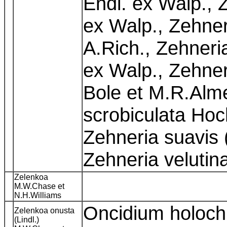
Endl. ex Walp., 
ex Walp., Zehne
A.Rich., Zehner
ex Walp., Zehner
Bole et M.R.Alm
scrobiculata Hoc
Zehneria suavis 
Zehneria velutina
Zelenkoa
M.W.Chase et
N.H.Williams
Oncidium holoch
Zelenkoa onusta
(Lindl.)