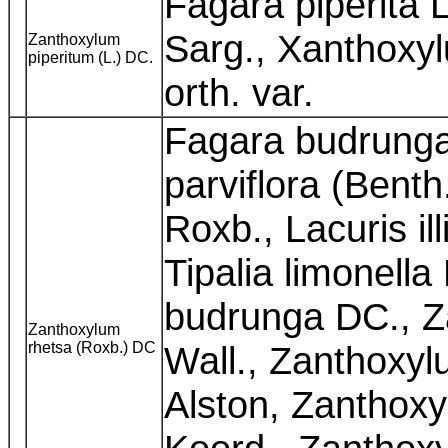
Fagara piperita 
Sarg., Xanthoxyl
Zanthoxylum
piperitum (L.) DC.
orth. var.
Fagara budrunga
parviflora (Benth
Roxb., Lacuris il
Tipalia limonell
budrunga DC., 
Zanthoxylum
rhetsa (Roxb.) DC
Wall., Zanthoxyl
Alston, Zanthox