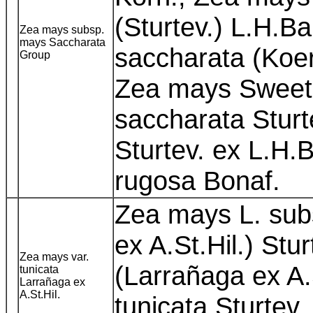
(Sturtev.) L.H.Ba
Zea mays subsp.
mays Saccharata
saccharata (Koer
Group
Zea mays Sweet
saccharata Sturt
Sturtev. ex L.H.B
rugosa Bonaf.
Zea mays L. subs
ex A.St.Hil.) Stu
Zea mays var.
(Larrañaga ex A.S
tunicata
Larrañaga ex
A.St.Hil.
tunicata Sturtev.