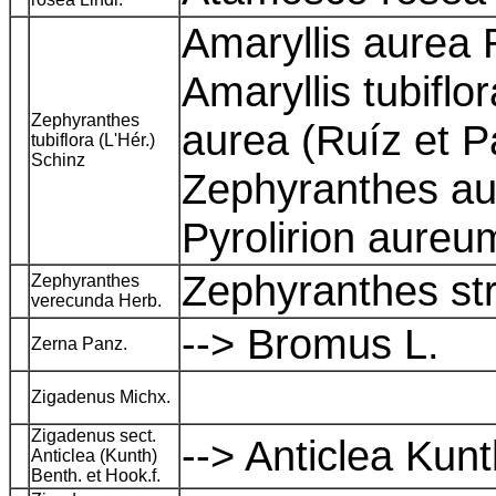
Amaryllis aurea R
Amaryllis tubiflo
Zephyranthes
aurea (Ruíz et P
tubiflora (L'Hér.)
Schinz
Zephyranthes aur
Pyrolirion aureu
Zephyranthes st
Zephyranthes
verecunda Herb.
--> Bromus L.
Zerna Panz.
Zigadenus Michx.
Zigadenus sect.
--> Anticlea Kun
Anticlea (Kunth)
Benth. et Hook.f.