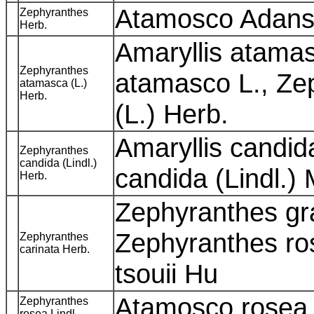
Atamosco Adans
Zephyranthes
Herb.
Amaryllis atamas
Zephyranthes
atamasco L., Ze
atamasca (L.)
Herb.
(L.) Herb.
Amaryllis candida
Zephyranthes
candida (Lindl.)
candida (Lindl.
Herb.
Zephyranthes gran
Zephyranthes ro
Zephyranthes
carinata Herb.
tsouii Hu
Atamosco rosea 
Zephyranthes
rosea Lindl.