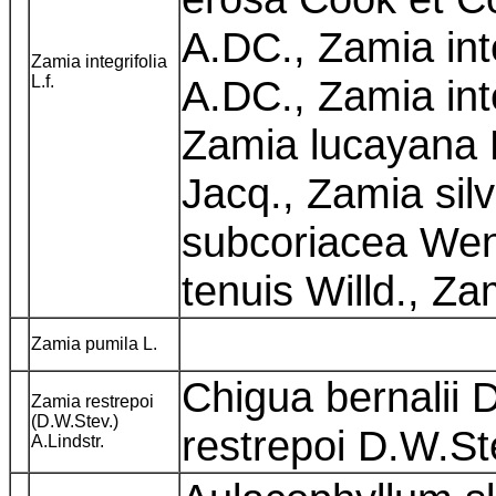
A.DC., Zamia int
Zamia integrifolia
L.f.
A.DC., Zamia inte
Zamia lucayana 
Jacq., Zamia sil
subcoriacea Wen
tenuis Willd., 
Zamia pumila L.
Chigua bernalii 
Zamia restrepoi
(D.W.Stev.)
restrepoi D.W.St
A.Lindstr.