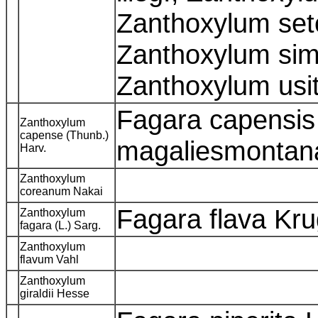
Zanthoxylum se
Zanthoxylum sim
Zanthoxylum usit
Fagara capensis
Zanthoxylum
capense (Thunb.)
magaliesmontan
Harv.
Zanthoxylum
coreanum Nakai
Fagara flava Kru
Zanthoxylum
fagara (L.) Sarg.
Zanthoxylum
flavum Vahl
Zanthoxylum
giraldii Hesse