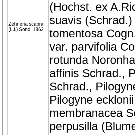
(Hochst. ex A.Ri
suavis (Schrad.)
Zehneria scabra
(L.f.) Sond. 1862
tomentosa Cogn.
var. parvifolia 
rotunda Noronha
affinis Schrad., 
Schrad., Pilogyne
Pilogyne eckloni
membranacea Sc
perpusilla (Blum