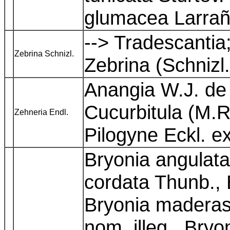
glumacea Larra
--> Tradescantia
Zebrina Schnizl.
Zebrina (Schniz
Anangia W.J. de 
Cucurbitula (M.R
Zehneria Endl.
Pilogyne Eckl. e
Bryonia angulata
cordata Thunb., 
Bryonia maderas
nom. illeg., Bryo