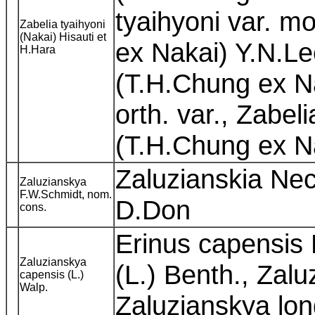
tyaihyoni var. m
Zabelia tyaihyoni
(Nakai) Hisauti et
ex Nakai) Y.N.L
H.Hara
(T.H.Chung ex Na
orth. var., Zabe
(T.H.Chung ex Na
Zaluzianskia Neck
Zaluzianskya
F.W.Schmidt, nom.
D.Don
cons.
Erinus capensis 
Zaluzianskya
(L.) Benth., Zal
capensis (L.)
Walp.
Zaluzianskya lon