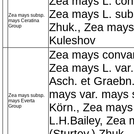
Zea mays L. conv
Zea mays L. subs
Zea mays subsp.
mays Ceratina
Zhuk., Zea mays 
Group
Kuleshov
Zea mays convar
Zea mays L. var
Asch. et Graebn.
mays var. mays 
Zea mays subsp.
mays Everta
Körn., Zea mays L
Group
L.H.Bailey, Zea 
(Sturtev.) Zhuk.,