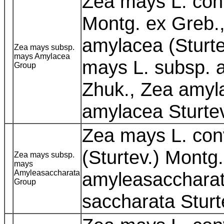
Zea mays L. conv
Montg. ex Greb.,
amylacea (Sturte
Zea mays subsp.
mays Amylacea
mays L. subsp. a
Group
Zhuk., Zea amyla
amylacea Sturtev
Zea mays L. con
(Sturtev.) Montg
Zea mays subsp.
mays
Amyleasaccharata
amyleasaccharat
Group
saccharata Sturt