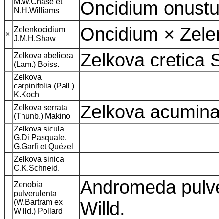
M.W.Chase et
Oncidium onustu
N.H.Williams
Oncidium × Zel
Zelenkocidium
×
J.M.H.Shaw
Zelkova cretica
Zelkova abelicea
(Lam.) Boiss.
Zelkova
carpinifolia (Pall.)
K.Koch
Zelkova acuminat
Zelkova serrata
(Thunb.) Makino
Zelkova sicula
G.Di Pasquale,
G.Garfi et Quézel
Zelkova sinica
C.K.Schneid.
Andromeda pulve
Zenobia
pulverulenta
(W.Bartram ex
Willd.
Willd.) Pollard