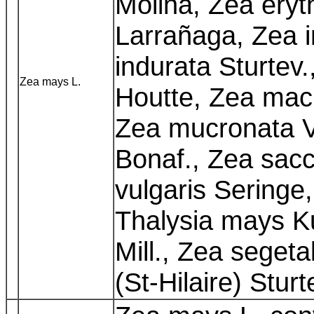
Molina, Zea eryt
Larrañaga, Zea i
indurata Sturtev
Zea mays L.
Houtte, Zea mac
Zea mucronata Vi
Bonaf., Zea sacc
vulgaris Seringe
Thalysia mays K
Mill., Zea segeta
(St-Hilaire) Stur