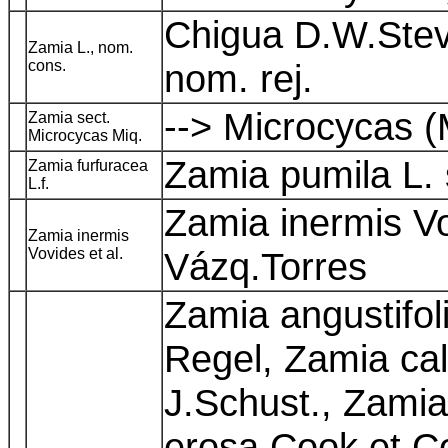
Chigua D.W.Stev.
Zamia L., nom.
cons.
nom. rej.
--> Microcycas (
Zamia sect.
Microcycas Miq.
Zamia pumila L.
Zamia furfuracea
L.f.
Zamia inermis Vo
Zamia inermis
Vovides et al.
Vázq.Torres
Zamia angustifoli
Regel, Zamia cal
J.Schust., Zamia
erosa Cook et Co