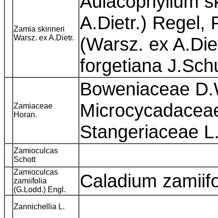
Aulacophyllum sk
A.Dietr.) Regel, 
Zamia skinneri
Warsz. ex A.Dietr.
(Warsz. ex A.Die
forgetiana J.Sch
Boweniaceae D.W
Microcycadaceae
Zamiaceae
Horan.
Stangeriaceae 
Zamioculcas
Schott
Zamioculcas
Caladium zamiif
zamiifolia
(G.Lodd.) Engl.
Zannichellia L.