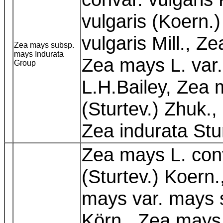
vulgaris (Koern.
vulgaris Mill., 
Zea mays subsp.
mays Indurata
Zea mays L. var. 
Group
L.H.Bailey, Zea 
(Sturtev.) Zhuk.,
Zea indurata Stu
Zea mays L. con
(Sturtev.) Koern
mays var. mays 
Körn., Zea mays 