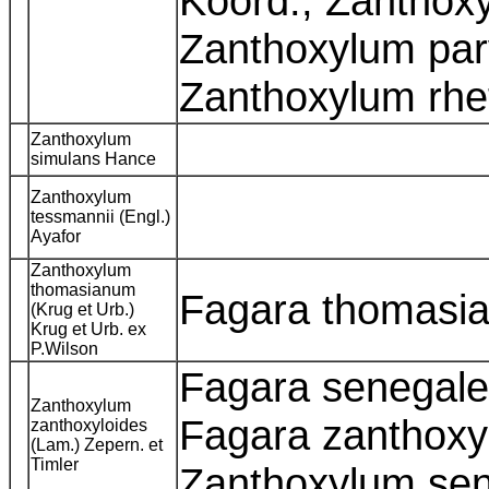
Koord., Zanthox
Zanthoxylum parv
Zanthoxylum rhe
Zanthoxylum
simulans Hance
Zanthoxylum
tessmannii (Engl.)
Ayafor
Zanthoxylum
thomasianum
Fagara thomasi
(Krug et Urb.)
Krug et Urb. ex
P.Wilson
Fagara senegale
Zanthoxylum
Fagara zanthoxy
zanthoxyloides
(Lam.) Zepern. et
Timler
Zanthoxylum se