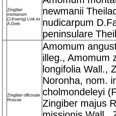
newmanii Theilad
Zingiber
montanum
(J.Koenig) Link ex
nudicarpum D.Fa
A.Dietr.
peninsulare The
Amomum angustif
illeg., Amomum 
longifolia Wall.,
Noronha, nom. in
cholmondeleyi (
Zingiber officinale
Roscoe
Zingiber majus R
missionis Wall.,