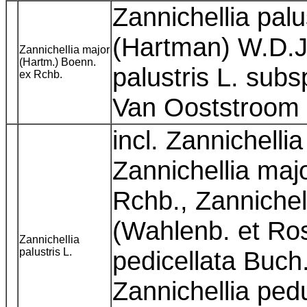
Zannichellia palu
(Hartman) W.D.J
Zannichellia major
(Hartm.) Boenn.
palustris L. sub
ex Rchb.
Van Ooststroom 
incl. Zannichellia
Zannichellia maj
Rchb., Zannichell
(Wahlenb. et Ros
Zannichellia
palustris L.
pedicellata Buch
Zannichellia ped