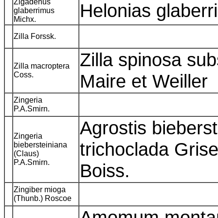
Zigadenus
Helonias glaber
glaberrimus
Michx.
Zilla Forssk.
Zilla spinosa su
Zilla macroptera
Coss.
Maire et Weille
Zingeria
P.A.Smirn.
Agrostis bieberst
Zingeria
trichoclada Gris
biebersteiniana
(Claus)
P.A.Smirn.
Boiss.
Zingiber mioga
(Thunb.) Roscoe
Amomum montanu