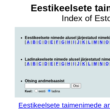
Eestikeelsete t
Index of Es
Eestikeelsete nimede alusel järjestatud nimeki
[
A
|
B
|
C
|
D
|
E
|
F
|
G
|
H
|
I
|
J
|
K
|
L
|
M
|
N
|
O
Ladinakeelsete nimede alusel järjestatud nime
[
A
|
B
|
C
|
D
|
E
|
F
|
G
|
H
|
I
|
J
|
K
|
L
|
M
|
N
|
O
Otsing andmebaasist
Keel:
eesti
ladina
Eestikeelsete taimenimede 