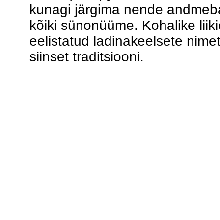
kunagi järgima nende andmeba
kõiki sünonüüme. Kohalike liiki
eelistatud ladinakeelsete nime
siinset traditsiooni.