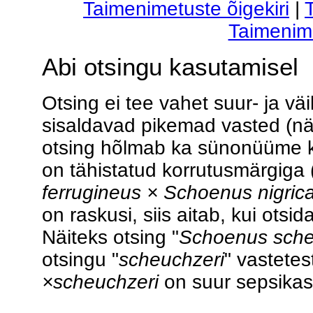
Taimenimetuste õigekiri
|
Taimenim
Abi otsingu kasutamisel
Otsing ei tee vahet suur- ja vä
sisaldavad pikemad vasted (näit
otsing hõlmab ka sünonüüme ko
on tähistatud korrutusmärgiga 
ferrugineus × Schoenus nigric
on raskusi, siis aitab, kui otsid
Näiteks otsing "
Schoenus sche
otsingu "
scheuchzeri
" vastetes
×scheuchzeri
on suur sepsikas