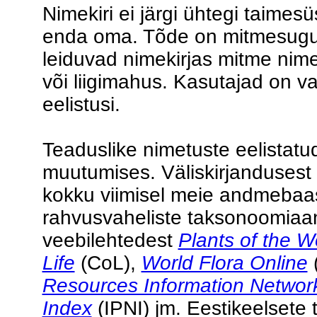
Nimekiri ei järgi ühtegi taimesü
enda oma. Tõde on mitmesugune
leiduvad nimekirjas mitme nime
või liigimahus. Kasutajad on 
eelistusi.
Teaduslike nimetuste eelistat
muutumises. Väliskirjandusest
kokku viimisel meie andmebaasi
rahvusvaheliste taksonoomiaa
veebilehtedest
Plants of the W
Life
(CoL),
World Flora Online
Resources Information Networ
Index
(IPNI) jm. Eestikeelset